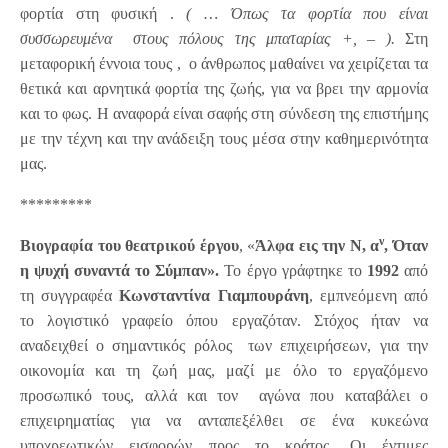
φορτία στη φυσική .
( … Όπως τα φορτία που είναι
συσσωρευμένα στους πόλους της μπαταρίας +, – ).
Στη
μεταφορική έννοια τους , ο άνθρωπος μαθαίνει να χειρίζεται τα
θετικά και αρνητικά φορτία της ζωής, για να βρει την αρμονία
και το φως. Η αναφορά είναι σαφής στη σύνδεση της επιστήμης
με την τέχνη και την ανάδειξη τους μέσα στην καθημερινότητα
μας.
*********
ν
Βιογραφία του θεατρικού έργου
, «
Άλφα εις την Ν,
α
,
Όταν
η ψυχή συναντά το Σύμπαν».
Το έργο γράφτηκε το
1992
από
τη συγγραφέα
Κωνσταντίνα Γιαμπουράνη
, εμπνεόμενη από
το λογιστικό γραφείο όπου εργαζόταν. Στόχος ήταν να
αναδειχθεί ο σημαντικός ρόλος των επιχειρήσεων, για την
οικονομία και τη ζωή μας, μαζί με όλο το εργαζόμενο
προσωπικό τους, αλλά και τον αγώνα που καταβάλει ο
επιχειρηματίας για να ανταπεξέλθει σε ένα κυκεώνα
υποχρεωτικών εισφορών προς το κράτος. Οι έντιμες