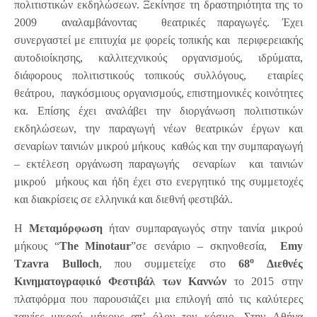
πολιτιστικών εκδηλώσεων. Ξεκίνησε τη δραστηριότητα της το
2009 αναλαμβάνοντας θεατρικές παραγωγές. Έχει
συνεργαστεί με επιτυχία με φορείς τοπικής και περιφερειακής
αυτοδιοίκησης, καλλιτεχνικούς οργανισμούς, ιδρύματα,
διάφορους πολιτιστικούς τοπικούς συλλόγους, εταιρίες
θεάτρου, παγκόσμιους οργανισμούς, επιστημονικές κοινότητες
κα. Επίσης έχει αναλάβει την διοργάνωση πολιτιστικών
εκδηλώσεων, την παραγωγή νέων θεατρικών έργων και
σεναρίων ταινιών μικρού μήκους καθώς και την συμπαραγωγή
– εκτέλεση οργάνωση παραγωγής σεναρίων και ταινιών
μικρού μήκους και ήδη έχει στο ενεργητικό της συμμετοχές
και διακρίσεις σε ελληνικά και διεθνή φεστιβάλ.
Η
Μεταμόρφωση
ήταν συμπαραγωγός στην ταινία μικρού
μήκους “
The
Minotaur
”σε σενάριο – σκηνοθεσία,
Emy
ο
Tzavra
Bulloch
, που συμμετείχε στο
68
Διεθνές
Κινηματογραφικό Φεστιβάλ των Καννών
το 2015 στην
πλατφόρμα που παρουσιάζει μια επιλογή από τις καλύτερες
ταινίες μικρού μήκους απ’ όλον τον κόσμο. Στην Αθήνα