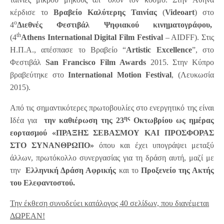
κέρδισε το
Βραβείο Καλύτερης Ταινίας
(
Videoart
) στο
ο
4
Διεθνές Φεστιβάλ Ψηφιακού κινηματογράφου,
th
(4
Athens
International
Digital
Film
Festival
– AIDFF). Στις
Η.Π.Α., απέσπασε το Βραβείο “
Artistic Excellence
”, στο
Φεστιβάλ
San Francisco Film Awards
2015. Στην Κύπρο
βραβεύτηκε στο
International
Motion
Festival
, (Λευκωσία
2015).
Από τις σημαντικότερες πρωτοβουλίες στο ενεργητικό της είναι
ης
Ιδέα για
την καθιέρωση της 23
Οκτωβρίου ως ημέρας
εορτασμού «ΠΡΑΞΗΣ ΣΕΒΑΣΜΟΥ ΚΑΙ ΠΡΟΣΦΟΡΑΣ
ΣΤΟ ΣΥΝΑΝΘΡΩΠΟ»
όπου και έχει υπογράψει μεταξύ
άλλων, πρωτόκολλο συνεργασίας για τη δράση αυτή, μαζί με
την
Ελληνική Δράση Αφρικής
και το
Προξενείο της Ακτής
του Ελεφαντοστού.
Την έκθεση συνοδεύει κατάλογος 40 σελίδων, που διανέμεται
ΔΩΡΕΑΝ!