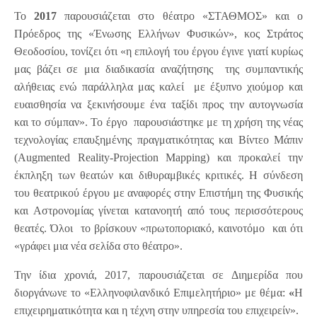
Το
2017
παρουσιάζεται στο θέατρο «ΣΤΑΘΜΟΣ» και ο
Πρόεδρος της «Ένωσης Ελλήνων Φυσικών», κος Στράτος
Θεοδοσίου, τονίζει ότι «η επιλογή του έργου έγινε γιατί κυρίως
μας βάζει σε μια διαδικασία αναζήτησης της συμπαντικής
αλήθειας ενώ παράλληλα μας καλεί με έξυπνο χιούμορ και
ευαισθησία να ξεκινήσουμε ένα ταξίδι προς την αυτογνωσία
και το σύμπαν». Το έργο παρουσιάστηκε με τη χρήση της νέας
τεχνολογίας επαυξημένης πραγματικότητας και Βίντεο Μάπιν
(Augmented Reality-Projection Mapping) και προκαλεί την
έκπληξη των θεατών και διθυραμβικές κριτικές. Η σύνδεση
του θεατρικού έργου με αναφορές στην Επιστήμη της Φυσικής
και Αστρονομίας γίνεται κατανοητή από τους περισσότερους
θεατές. Όλοι το βρίσκουν «πρωτοποριακό, καινοτόμο και ότι
«γράφει μια νέα σελίδα στο θέατρο».
Την ίδια χρονιά, 2017, παρουσιάζεται σε Διημερίδα που
διοργάνωνε το «Ελληνοφιλανδικό Επιμελητήριο» με θέμα:
«
Η
επιχειρηματικότητα και η τέχνη στην υπηρεσία του επιχειρείν».