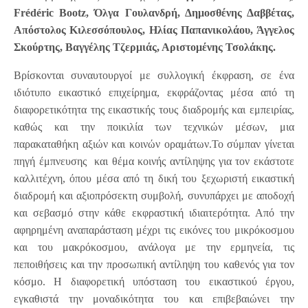
Fr
é
d
é
ric
Bootz
,
Όλγα Γουλανδρή, Δημοσθένης Δαββέτας,
Απόστολος Κιλεσσόπουλος, Ηλίας Παπανικολάου, Άγγελος
Σκούρτης, Βαγγέλης Τζερμιάς, Αριστομένης Τσολάκης.
Βρίσκονται συναυτουργοί με συλλογική έκφραση, σε ένα
ιδιότυπο εικαστικό επιχείρημα, εκφράζοντας μέσα από τη
διαφορετικότητα της εικαστικής τους διαδρομής και εμπειρίας,
καθώς και την ποικιλία των τεχνικών μέσων, μια
παρακαταθήκη αξιών και κοινών οραμάτων.Το σύμπαν γίνεται
πηγή έμπνευσης και θέμα κοινής αντίληψης για τον εκάστοτε
καλλιτέχνη, όπου μέσα από τη δική του ξεχωριστή εικαστική
διαδρομή και αξιοπρόσεκτη συμβολή, συνυπάρχει με αποδοχή
και σεβασμό στην κάθε εκφραστική ιδιαιτερότητα. Από την
αφηρημένη αναπαράσταση μέχρι τις εικόνες του μικρόκοσμου
και του μακρόκοσμου, ανάλογα με την ερμηνεία, τις
πεποιθήσεις και την προσωπική αντίληψη του καθενός για τον
κόσμο. Η διαφορετική υπόσταση του εικαστικού έργου,
εγκαθιστά την μοναδικότητα του και επιβεβαιώνει την