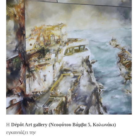
Η
Dépôt Art gallery (Νεοφύτου Βάμβα 5, Κολωνάκι)
εγκαινιάζει την