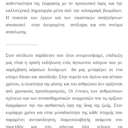
αυθεντικότητα της έκφρασης με το προσωπικό ύφος και την
καλλιτεχνική δημιουργία μέσα από την καταγραφή βιωμάτων.
Η ποικιλία των έργων και των εικαστικών αναζητήσεων
αποσκοπεί στην διευρυμένη αντίληψη και στο πνεύμα
ανανέωσης.
…………………
Στον ανείδωτο παράδεισο που όλοι ονειρευτήκαμε, επιδίωξη
μας είναι η ορατή εκδήλωση ενός άγνωστου κόσμου που με
παρέμβαση αόρατων δυνάμεων θα μας μεταφέρει σε ένα
κόσμο δίκαιο και αισιόδοξο. Στην πορεία του άυλου και αέναου
χρόνου, η υλικότητα της φύσης και του ανθρώπου δεν ορίζονται
από χρονικούς προσδιορισμούς. Οι έννοιες των ανθρώπινων
σχέσεων και των συναισθηματικών ισορροπιών που τις ορίζουν
διαγράφουν την πιο αισθαντική όψη της ίδιας της ζωής. Στον
κυρίαρχο χρόνο και στην μοναδικότητα της κάθε στιγμής που
παραμένει ανεπανάληπτη, διαμεσολαβητής ανάμεσα στο
παρελθόν και στο σήμερα, όλα τείνουν να