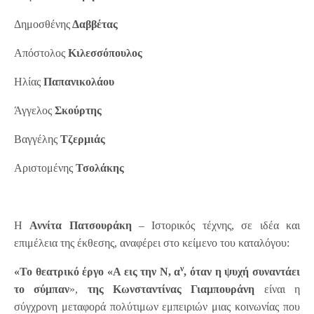
Δημοσθένης
Δαββέτας
Απόστολος
Κιλεσσόπουλος
Ηλίας
Παπανικολάου
Άγγελος
Σκούρτης
Βαγγέλης
Τζερμιάς
Αριστομένης
Τσολάκης
Η
Αννίτα Πατσουράκη
– Ιστορικός τέχνης, σε ιδέα και
επιμέλεια της έκθεσης, αναφέρει στο κείμενο του καταλόγου:
ν
«Το θεατρικό έργο «Α εις την Ν, α
, όταν η ψυχή συναντάει
το σύμπαν
»,
της Κωνσταντίνας Γιαμπουράνη
είναι η
σύγχρονη μεταφορά πολύτιμων εμπειριών μιας κοινωνίας που