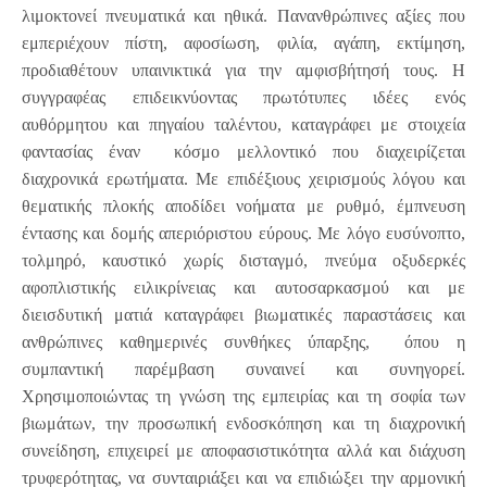
λιμοκτονεί πνευματικά και ηθικά. Πανανθρώπινες αξίες που
εμπεριέχουν πίστη, αφοσίωση, φιλία, αγάπη, εκτίμηση,
προδιαθέτουν υπαινικτικά για την αμφισβήτησή τους. Η
συγγραφέας επιδεικνύοντας πρωτότυπες ιδέες ενός
αυθόρμητου και πηγαίου ταλέντου, καταγράφει με στοιχεία
φαντασίας έναν κόσμο μελλοντικό που διαχειρίζεται
διαχρονικά ερωτήματα. Με επιδέξιους χειρισμούς λόγου και
θεματικής πλοκής αποδίδει νοήματα με ρυθμό, έμπνευση
έντασης και δομής απεριόριστου εύρους. Με λόγο ευσύνοπτο,
τολμηρό, καυστικό χωρίς δισταγμό, πνεύμα οξυδερκές
αφοπλιστικής ειλικρίνειας και αυτοσαρκασμού και με
διεισδυτική ματιά καταγράφει βιωματικές παραστάσεις και
ανθρώπινες καθημερινές συνθήκες ύπαρξης, όπου η
συμπαντική παρέμβαση συναινεί και συνηγορεί.
Χρησιμοποιώντας τη γνώση της εμπειρίας και τη σοφία των
βιωμάτων, την προσωπική ενδοσκόπηση και τη διαχρονική
συνείδηση, επιχειρεί με αποφασιστικότητα αλλά και διάχυση
τρυφερότητας, να συνταιριάξει και να επιδιώξει την αρμονική