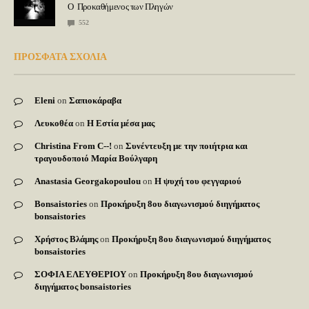
Ο Προκαθήμενος των Πληγών
552
ΠΡΟΣΦΑΤΑ ΣΧΟΛΙΑ
Eleni
on
Σαπιοκάραβα
Λευκοθέα
on
Η Εστία μέσα μας
Christina From C--!
on
Συνέντευξη με την ποιήτρια και
τραγουδοποιό Μαρία Βούλγαρη
Anastasia Georgakopoulou
on
Η ψυχή του φεγγαριού
Bonsaistories
on
Προκήρυξη 8ου διαγωνισμού διηγήματος
bonsaistories
Χρήστος Βλάμης
on
Προκήρυξη 8ου διαγωνισμού διηγήματος
bonsaistories
ΣΟΦΙΑ ΕΛΕΥΘΕΡΙΟΥ
on
Προκήρυξη 8ου διαγωνισμού
διηγήματος bonsaistories