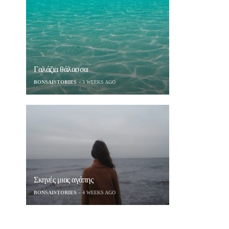
Γαλάζια θάλασσα
BONSAISTORIES
3 WEEKS AGO
Σκηνές μιας αγάπης
BONSAISTORIES
4 WEEKS AGO