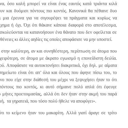
να, όσο καλή μπορεί να είναι ένας εαυτός κατά τριάντα κιλά
υν και δυόμισι πόντους πιο κοντός. Κανονικά θα πέθαινε δυο
ι μια έρευνα για να σιγουρέψει τα πράγματα και κυρίως να
ύχημα ή όχι. Όχι ότι θάκανε κάποια διαφορά στο αποτέλεσμα,
σκολεύονται να κατανοήσουν ένα θάνατο που δεν οφείλεται σε
θένειες κι άλλες αηδίες τις οποίες αποφάσισε να μην υποστεί.
 στην καλύτερη, αν και συνηθέστερη, περίπτωση σε άτομα που
 χειρότερη, σε άτομα με άκρατο εγωισμό η επονείδιστη δειλία.
ύ. Αποφάσισε να αυτοκτονήσει διακριτικά, όχι δηλ. με αίματα
σημείωτο είναι ότι απ’ όλα και όλους που άφηνε πίσω του, το
ο που είχε στην διάθεσή του μέχρι να ξεψυχήσει ήταν το ότι
όντους πιο κοντός, κι αυτό σήμαινε πολύ απλά ότι έφευγε
ο μήνες προετοιμασίας, αλλά ότι δεν ήταν στην ακμή του παρά
ή, τα γηρατειά, που τόσο πολύ ήθελε να αποφύγει».
τι το κείμενο ήταν του μακαρίτη. Αλλά γιατί άραγε σε τρίτο