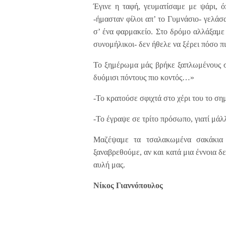
Έγινε η ταφή, γευματίσαμε με ψάρι, ό
-ήμασταν φίλοι απ’ το Γυμνάσιο- γελά
σ’ ένα φαρμακείο. Στο δρόμο αλλάξαμε 
συνομήλικοι- δεν ήθελε να ξέρει πόσο π
Το ξημέρωμα μάς βρήκε ξαπλωμένους σ
δυόμισι πόντους πιο κοντός…»
-Το κρατούσε σφιχτά στο χέρι του το σ
-Το έγραψε σε τρίτο πρόσωπο, γιατί μάλ
Μαζέψαμε τα τσαλακωμένα σακάκια 
ξαναβρεθούμε, αν και κατά μια έννοια 
αυλή μας.
Νίκος Γιαννόπουλος