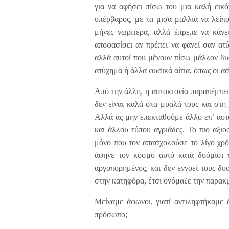
για να αφήσει πίσω του μια καλή εικό
υπέρβαρος, με τα μισά μαλλιά να λείπο
μήνες νωρίτερα, αλλά έπρεπε να κάνε
αποφασίσει αν πρέπει να φανεί σαν ατ
αλλά αυτοί που μένουν πίσω μάλλον δυ
ατύχημα ή άλλα φυσικά αίτια, όπως οι ασ
Από την άλλη, η αυτοκτονία παραπέμπει
δεν είναι καλά στα μυαλά τους και στη
Αλλά ας μην επεκταθούμε άλλο επ’ αυτο
και άλλου τύπου αγριάδες. Το πιο αξιο
μόνο που τον απασχολούσε το λίγο χρόν
άφηνε τον κόσμο αυτό κατά δυόμισι π
αργοπορημένος, και δεν εννοεί τους δυ
στην κατηφόρα, έτσι ονόμαζε την παρακμ
Μείναμε άφωνοι, γιατί αντιληφτήκαμε ό
πρόσωπο;