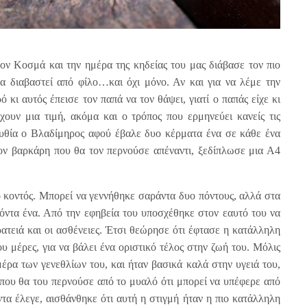
ον Κοσμά και την ημέρα της κηδείας του μας διάβασε τον πιο
α διαβαστεί από φίλο…και όχι μόνο. Αν και για να λέμε την
 κι αυτός έπεισε τον παπά να τον θάψει, γιατί ο παπάς είχε κι
χουν μια τιμή, ακόμα και ο τρόπος που ερμηνεύει κανείς τις
ουθία ο Βλαδίμηρος αφού έβαλε δυο κέρματα ένα σε κάθε ένα
τον βαρκάρη που θα τον περνούσε απέναντι, ξεδίπλωσε μια Α4
ο κοντός. Μπορεί να γεννήθηκε σαράντα δυο πόντους, αλλά στα
δόντα ένα. Από την εφηβεία του υποσχέθηκε στον εαυτό του να
ρατειά και οι ασθένειες. Έτσι θεώρησε ότι έφτασε η κατάλληλη
ου μέρες, για να βάλει ένα οριστικό τέλος στην ζωή του. Μόλις
έρα των γενεθλίων του, και ήταν βασικά καλά στην υγειά του,
ε που θα του περνούσε από το μυαλό ότι μπορεί να υπέφερε από
ντα έλεγε, αισθάνθηκε ότι αυτή η στιγμή ήταν η πιο κατάλληλη