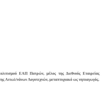
πολιτισμού ΕΑΠ Πατρών, μέλος της Διεθνούς Εταιρείας
ης Αιτωλ/νάνων Λογοτεχνών, μεταπτυχιακό ως νηπιαγωγός.