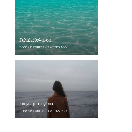
Γαλάζια θάλασσα
BONSAISTORIES
3 WEEKS AGO
Σκηνές μιας αγάπης
BONSAISTORIES
4 WEEKS AGO