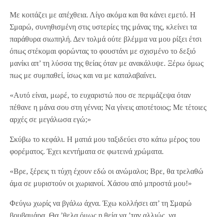
Με κοιτάζει με απέχθεια. Λίγο ακόμα και θα κάνει εμετό. Η
Σμαρώ, συνηθισμένη στις υστερίες της μάνας της, κλείνει τα
παράθυρα σιωπηλή. Δεν τολμά ούτε βλέμμα να μου ρίξει έτσι
όπως στέκομαι φορώντας το φουστάνι με σχισμένο το δεξιό
μανίκι απ’ τη λύσσα της θείας όταν με ανακάλυψε. Ξέρω όμως
πως με συμπαθεί, ίσως και να με καταλαβαίνει.
«Αυτό είναι, μωρέ, το ευχαριστώ που σε περιμάζεψα όταν
πέθανε η μάνα σου στη γέννα; Να γίνεις αποτέτοιος; Με τέτοιες
αρχές σε μεγάλωσα εγώ;»
Σκύβω το κεφάλι. Η ματιά μου ταξιδεύει στο κάτω μέρος του
φορέματος. Έχει κεντήματα σε φωτεινά χρώματα.
«Βρε, ξέρεις τι τύχη έχουν εδώ οι ανώμαλοι; Βρε, θα τρελαθώ
άμα σε μυριστούν οι χωριανοί. Χάσου από μπροστά μου!»
Φεύγω χωρίς να βγάλω άχνα. Έχω κολλήσει απ’ τη Σμαρώ
βουβαμάρα. Θα ’θελα όμως η θεία να ’ταν αλλιώς, να