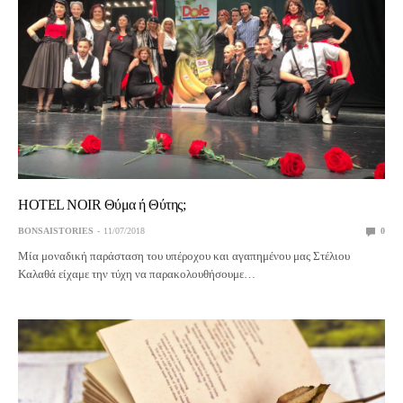
HOTEL NOIR Θύμα ή Θύτης;
BONSAISTORIES
11/07/2018
0
Μία μοναδική παράσταση του υπέροχου και αγαπημένου μας Στέλιου
Καλαθά είχαμε την τύχη να παρακολουθήσουμε…