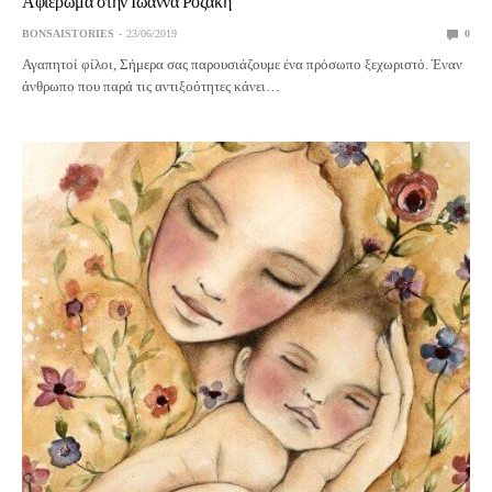
Αφιέρωμα στην Ιωάννα Ροζάκη
BONSAISTORIES
23/06/2019
0
Αγαπητοί φίλοι, Σήμερα σας παρουσιάζουμε ένα πρόσωπο ξεχωριστό. Έναν
άνθρωπο που παρά τις αντιξοότητες κάνει…