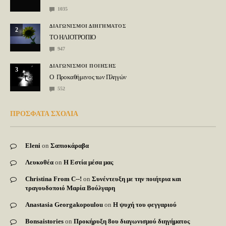
1035
ΔΙΑΓΩΝΙΣΜΟΙ ΔΙΗΓΗΜΑΤΟΣ
2
ΤΟ ΗΛΙΟΤΡΟΠΙΟ
947
ΔΙΑΓΩΝΙΣΜΟΙ ΠΟΙΗΣΗΣ
3
Ο Προκαθήμενος των Πληγών
552
ΠΡΟΣΦΑΤΑ ΣΧΟΛΙΑ
Eleni
on
Σαπιοκάραβα
Λευκοθέα
on
Η Εστία μέσα μας
Christina From C--!
on
Συνέντευξη με την ποιήτρια και
τραγουδοποιό Μαρία Βούλγαρη
Anastasia Georgakopoulou
on
Η ψυχή του φεγγαριού
Bonsaistories
on
Προκήρυξη 8ου διαγωνισμού διηγήματος