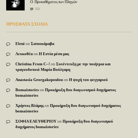
Ο Προκαθήμενος των Πληγών
552
ΠΡΟΣΦΑΤΑ ΣΧΟΛΙΑ
Eleni
on
Σαπιοκάραβα
Λευκοθέα
on
Η Εστία μέσα μας
Christina From C--!
on
Συνέντευξη με την ποιήτρια και
τραγουδοποιό Μαρία Βούλγαρη
Anastasia Georgakopoulou
on
Η ψυχή του φεγγαριού
Bonsaistories
on
Προκήρυξη 8ου διαγωνισμού διηγήματος
bonsaistories
Χρήστος Βλάμης
on
Προκήρυξη 8ου διαγωνισμού διηγήματος
bonsaistories
ΣΟΦΙΑ ΕΛΕΥΘΕΡΙΟΥ
on
Προκήρυξη 8ου διαγωνισμού
διηγήματος bonsaistories