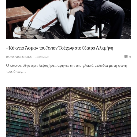
«Κύκνειο Άσμα» του Άντον Τσέχωφ στο θέατρο Αλκμήνη
BONSAISTORIES
16/04/2024
0
Ο κύκνος, λίγο πριν ξεψυχήσει, αφήνει την πιο γλυκιά μελωδία με τη φωνή
του, όπως…