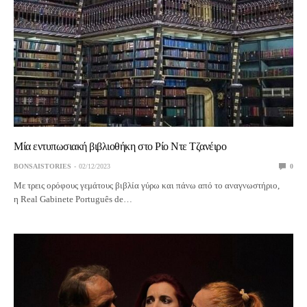
Μία εντυπωσιακή βιβλιοθήκη στο Ρίο Ντε Τζανέιρο
BONSAISTORIES
02/12/2023
0
Με τρεις ορόφους γεμάτους βιβλία γύρω και πάνω από το αναγνωστήριο,
η Real Gabinete Português de…