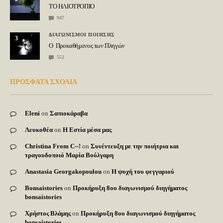
ΤΟ ΗΛΙΟΤΡΟΠΙΟ
947
ΔΙΑΓΩΝΙΣΜΟΙ ΠΟΙΗΣΗΣ
3
Ο Προκαθήμενος των Πληγών
552
ΠΡΟΣΦΑΤΑ ΣΧΟΛΙΑ
Eleni
on
Σαπιοκάραβα
Λευκοθέα
on
Η Εστία μέσα μας
Christina From C--!
on
Συνέντευξη με την ποιήτρια και
τραγουδοποιό Μαρία Βούλγαρη
Anastasia Georgakopoulou
on
Η ψυχή του φεγγαριού
Bonsaistories
on
Προκήρυξη 8ου διαγωνισμού διηγήματος
bonsaistories
Χρήστος Βλάμης
on
Προκήρυξη 8ου διαγωνισμού διηγήματος
bonsaistories