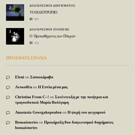
ΔΙΑΓΩΝΙΣΜΟΙ ΔΙΗΓΗΜΑΤΟΣ
2
ΤΟ ΗΛΙΟΤΡΟΠΙΟ
947
ΔΙΑΓΩΝΙΣΜΟΙ ΠΟΙΗΣΗΣ
3
Ο Προκαθήμενος των Πληγών
552
ΠΡΟΣΦΑΤΑ ΣΧΟΛΙΑ
Eleni
on
Σαπιοκάραβα
Λευκοθέα
on
Η Εστία μέσα μας
Christina From C--!
on
Συνέντευξη με την ποιήτρια και
τραγουδοποιό Μαρία Βούλγαρη
Anastasia Georgakopoulou
on
Η ψυχή του φεγγαριού
Bonsaistories
on
Προκήρυξη 8ου διαγωνισμού διηγήματος
bonsaistories