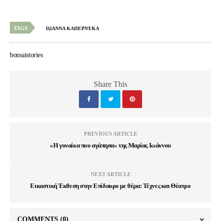
TAGS
ΙΩΑΝΝΑ ΚΑΠΕΡΝΈΚΑ
bonsaistories
Share This
PREVIOUS ARTICLE
«Η γυναίκα που αγάπησα» της Μαρίας Ιωάννου
NEXT ARTICLE
Εικαστική Έκθεση στην Επίδαυρο με θέμα: Τέχνες και Θέατρο
COMMENTS
(0)