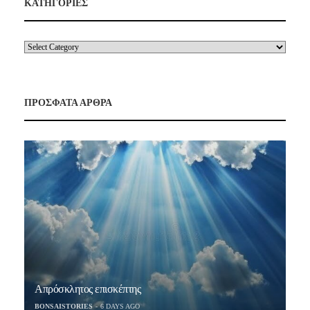
ΚΑΤΗΓΟΡΙΕΣ
ΠΡΟΣΦΑΤΑ ΑΡΘΡΑ
Απρόσκλητος επισκέπτης
BONSAISTORIES
6 DAYS AGO