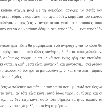
κάποια στιγμή μαζί με τη σαβούρα, αρχίζεις να πετάς και
 μέχρι τώρα… κομμάτια που αγαπούσες, κομμάτια του εαυτού
ολόγια… αρχίζεις ν’ αναρωτιέσαι γιατί τα κρατούσες τόσα
μόνο για να σε κρατούν δέσμιο στο παρελθόν… ένα παρελθόν
εγαλύτερες. Κάτι θα μαγειρέψεις ενώ ανησυχείς για το πόσο θα
ε πράγματα που υπό άλλες συνθήκες δε θα σε απασχολούσαν.
ή σούπα ας πούμε με τα υλικά που έχεις ήδη στο ντουλάπι.
κι αυτά.. η ζωή μέσα είναι μοναχική και μονότονη.. σκέφτεσαι
 το ακουστικό ύστερα το μετανοιώνεις… και τι να πεις.. μήπως
τίνα από χθες;
ζεις να παλεύεις και πάλι με τον εαυτό σου.. μ’ αυτά που θες να
ο τότε.. αν τότε είχα κάνει αυτό ίσως τώρα.. οι τύψεις και οι
νύες… αν δεν είχα κάνει αυτό τότε σήμερα θα ήταν αλλιώς τα
νο, αν του είχα μιλήσει εκείνη τη μέρα…