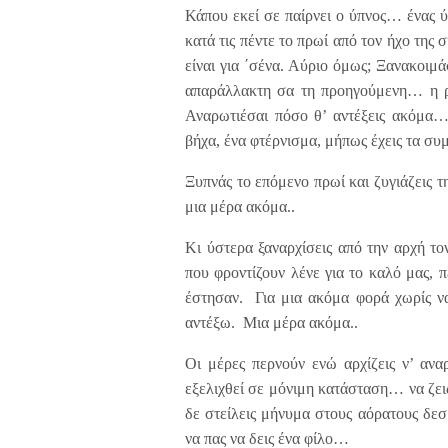
Κάπου εκεί σε παίρνει ο ύπνος… ένας ύπ
κατά τις πέντε το πρωί από τον ήχο της
είναι για ΄σένα. Αύριο όμως; Ξανακοιμά
απαράλλακτη σα τη προηγούμενη… η ρου
Αναρωτιέσαι πόσο θ’ αντέξεις ακόμα…
βήχα, ένα φτέρνισμα, μήπως έχεις τα συ
Ξυπνάς το επόμενο πρωί και ζυγιάζεις τ
μια μέρα ακόμα..
Κι ύστερα ξαναρχίσεις από την αρχή τ
που φροντίζουν λένε για το καλό μας, 
έστησαν. Για μια ακόμα φορά χωρίς να
αντέξω. Μια μέρα ακόμα..
Οι μέρες περνούν ενώ αρχίζεις ν’ ανα
εξελιχθεί σε μόνιμη κατάσταση… να ζει
δε στείλεις μήνυμα στους αόρατους δε
να πας να δεις ένα φίλο…