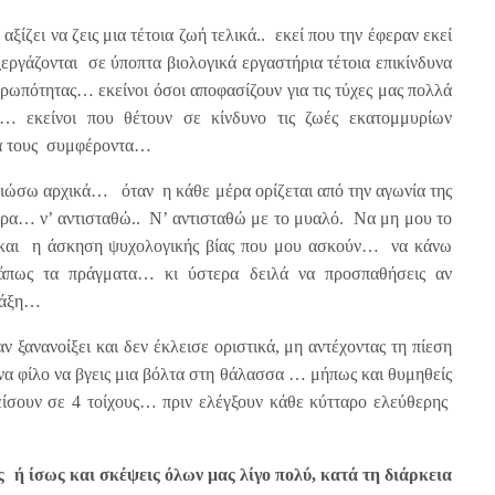
αξίζει να ζεις μια τέτοια ζωή τελικά.. εκεί που την έφεραν εκεί
ργάζονται σε ύποπτα βιολογικά εργαστήρια τέτοια επικίνδυνα
ρωπότητας… εκείνοι όσοι αποφασίζουν για τις τύχες μας πολλά
ς… εκείνοι που θέτουν σε κίνδυνο τις ζωές εκατομμυρίων
κά τους συμφέροντα…
βιώσω αρχικά… όταν η κάθε μέρα ορίζεται από την αγωνία της
ερα… ν’ αντισταθώ.. Ν’ αντισταθώ με το μυαλό. Να μη μου το
ς και η άσκηση ψυχολογικής βίας που μου ασκούν… να κάνω
άπως τα πράγματα… κι ύστερα δειλά να προσπαθήσεις αν
 τάξη…
ν ξανανοίξει και δεν έκλεισε οριστικά, μη αντέχοντας τη πίεση
ένα φίλο να βγεις μια βόλτα στη θάλασσα … μήπως και θυμηθείς
ίσουν σε 4 τοίχους… πριν ελέγξουν κάθε κύτταρο ελεύθερης
ή ίσως και σκέψεις όλων μας λίγο πολύ, κατά τη διάρκεια