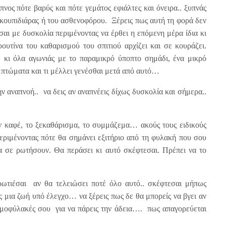
νος πότε βαρύς και πότε γεμάτος εφιάλτες και όνειρα.. ξυπνάς
 σκουπιδιάρας ή του ασθενοφόρου. Ξέρεις πως αυτή τη φορά δεν
σαι με δυσκολία περιμένοντας να έρθει η επόμενη μέρα ίδια κι
τίνα του καθαρισμού του σπιτιού αρχίζει και σε κουράζει.
 κι όλα αγωνιάς με το παραμικρό ύποπτο σημάδι, ένα μικρό
μπτώματα και τι μέλλει γενέσθαι μετά από αυτό…
ην αναπνοή.. να δεις αν αναπνέεις δίχως δυσκολία και σήμερα..
ον καφέ, το ξεκαθάρισμα, το συμμάζεμα… ακούς τους ειδικούς
περιμένοντας πότε θα σημάνει εξιτήριο από τη φυλακή που σου
 σε ρωτήσουν. Θα περάσει κι αυτό σκέφτεσαι. Πρέπει να το
ρωτιέσαι αν θα τελειώσει ποτέ όλο αυτό.. σκέφτεσαι μήπως
ς μια ζωή υπό έλεγχο… να ξέρεις πως δε θα μπορείς να βγει αν
σμοφύλακές σου για να πάρεις την άδεια…. πως απαγορεύεται