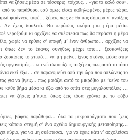
έπει να ζήσεις μέσα σε τέσσερις τοίχους… «για το καλό σου».
ιά από το παράθυρο, εσύ όμως είσαι καθηλωμένος μέρες τώρα,
πρωί φτιάχνεις καφέ… ξέρεις πως δε θα πας σήμερα ν’ ανοίξεις
. Αν έχεις δουλειά. Θα περάσεις ακόμα μια μέρα μέσα.
έ νεροζούμι κι αρχίζεις να σκέφτεσαι πως θα περάσει η μέρα
ίλο, χωρίς να έρθεις σ’ επαφή μ’ έναν άνθρωπο… αρχίζεις να
σι όπως δεν το έκανες συνήθως μέχρι τότε…. ξεσκονίζεις
α ξορκίσεις τo χτικιό… να μη μείνει ίχνος σκόνης μέσα στην
κός οργανισμός… κι ενώ σκουπίζεις το ξέρεις πως αυτό το τόσο
πάντα εκεί έξω… σε παρανομεύει από την ώρα που απλώνεις το
τας για να βγεις… πως μοιάζει αυτό το μικρόβιο με ‘κείνο του
 κάθε βήμα μέσα κι έξω από το σπίτι στις μεγαλουπόλεις …
έπει να ζήσεις μ’αυτό, όπως ζεις τόσα χρόνια με το φόβο
πόρτες, βάφεις παράθυρα… όλα τα μικροπράγματα που ΄χεις
σεις κάποια στιγμή σ’ ένα σχέδιο δημιουργικής μεταποίησης…
ει αύριο, για να μη σκέφτεσαι, για να έχεις κάτι ν’ ασχολείσαι
μυαλό με το χρόνο που φεύγει έτσι ανούσια και αμετάκλητα…