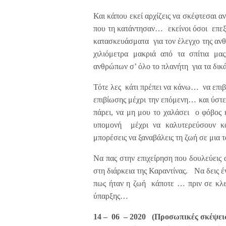
Και κάπου εκεί αρχίζεις να σκέφτεσαι αν 
που τη κατάντησαν… εκείνοι όσοι επεξε
κατασκευάσματα για τον έλεγχο της ανθ
χιλιόμετρα μακριά από τα σπίτια μα
ανθρώπων σ’ όλο το πλανήτη για τα δι
Τότε λες κάτι πρέπει να κάνω… να επι
επιβίωσης μέχρι την επόμενη… και ύστ
πάρει, να μη μου το χαλάσει ο φόβο
υπομονή μέχρι να καλυτερεύσουν κ
μπορέσεις να ξαναβάλεις τη ζωή σε μια
Να πας στην επιχείρηση που δουλεύεις α
στη διάρκεια της Καραντίνας. Να δεις 
πως ήταν η ζωή κάποτε … πριν σε κλε
ύπαρξης…
14 – 06 – 2020 (Προσωπικές σκέψεις 