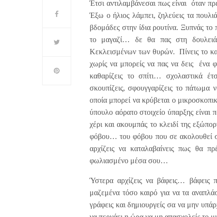
Έτσι αντιλαμβάνεσαι πως είναι όταν πρ
Έξω ο ήλιος λάμπει, ζηλεύεις τα πουλ
βδομάδες στην ίδια ρουτίνα. Ξυπνάς το 
το μαγαζί… δε θα πας στη δουλειά
Κεκλεισμένων των θυρών. Πίνεις το καφ
χωρίς να μπορείς να πας να δεις ένα φ
καθαρίζεις το σπίτι… σχολαστικά έτ
σκουπίζεις, σφουγγαρίζεις το πάτωμα ν
οποία μπορεί να κρύβεται ο μικροσκοπι
ύπουλο αόρατο στοιχείο ύπαρξης είναι 
χέρι και ακουμπάς το κλειδί της εξώπορ
φόβου… του φόβου που σε ακολουθεί σε
αρχίζεις να καταλαβαίνεις πως θα πρ
φωλιασμένο μέσα σου…
Ύστερα αρχίζεις να βάφεις… βάφεις 
μαζεμένα τόσο καιρό για να τα αναπλά
γράφεις και δημιουργείς σα να μην υπάρχ
να περνάει η ώρα να μη απασχολείς το 