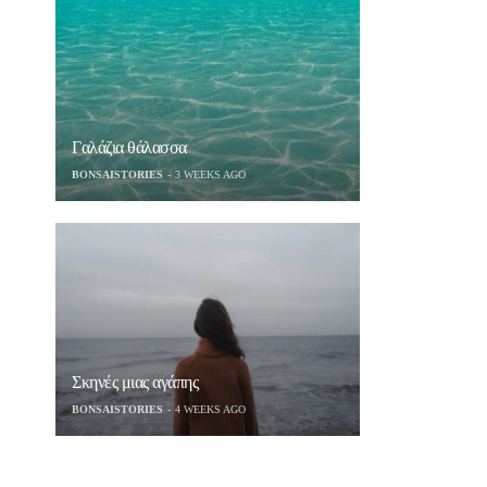
Γαλάζια θάλασσα
BONSAISTORIES
3 WEEKS AGO
Σκηνές μιας αγάπης
BONSAISTORIES
4 WEEKS AGO