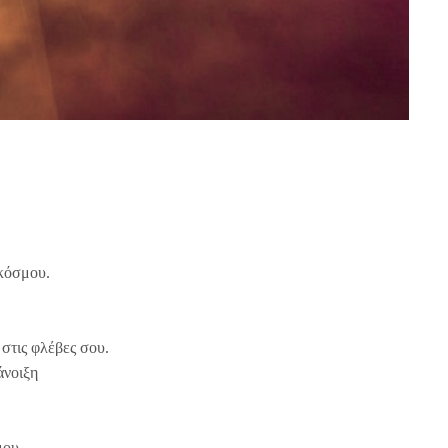
κόσμου.
 στις φλέβες σου.
άνοιξη
μου.