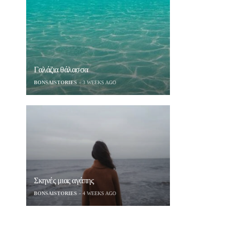
Γαλάζια θάλασσα
BONSAISTORIES
3 WEEKS AGO
Σκηνές μιας αγάπης
BONSAISTORIES
4 WEEKS AGO