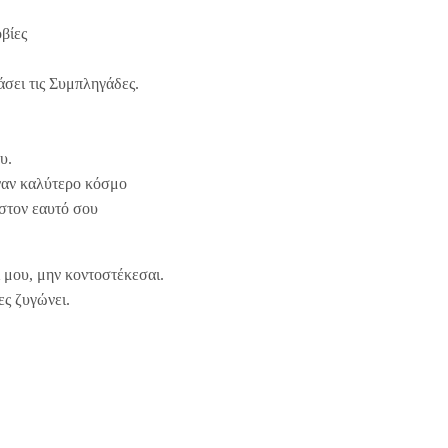
βίες
ράσει τις Συμπληγάδες.
υ.
ναν καλύτερο κόσμο
στον εαυτό σου
ί μου, μην κοντοστέκεσαι.
ς ζυγώνει.