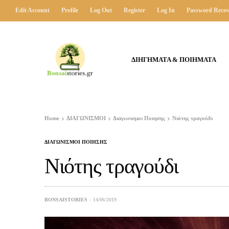
Edit Account
Profile
Log Out
Register
Log In
Password Recov
ΔΙΗΓΗΜΑΤΑ & ΠΟΙΗΜΑΤΑ
Home
ΔΙΑΓΩΝΙΣΜΟΙ
Διαγωνισμοι Ποιησης
Νιότης τραγούδι
ΔΙΑΓΩΝΙΣΜΟΙ ΠΟΙΗΣΗΣ
Νιότης τραγούδι
BONSAISTORIES
14/06/2019