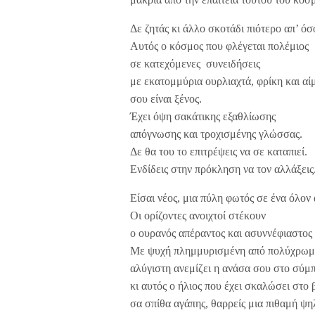
Δε ζητάς κι άλλο σκοτάδι πιότερο απ’ ό
Αυτός ο κόσμος που φλέγεται πολέμιος
σε κατεχόμενες συνειδήσεις
με εκατομμύρια ουρλιαχτά, φρίκη και αί
σου είναι ξένος.
Έχει όψη σακάτικης εξαθλίωσης
απόγνωσης και τροχισμένης γλώσσας.
Δε θα του το επιτρέψεις να σε καταπιεί.
Ενδίδεις στην πρόκληση να τον αλλάξεις
Είσαι νέος, μια πύλη φωτός σε ένα όλον
Οι ορίζοντες ανοιχτοί στέκουν
ο ουρανός απέραντος και ασυννέφιαστος 
Με ψυχή πλημμυρισμένη από πολύχρωμ
αλύγιστη ανεμίζει η ανάσα σου στο σύμ
κι αυτός ο ήλιος που έχει σκαλώσει στο
σα σπίθα αγάπης, θαρρείς μια πιθαμή ψη