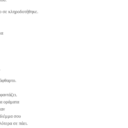
σο σε κληροδοτήθηκε.
μα
.
 άφθαρτο.
φαντάζει.
α οράματα
παν
 βλέμμα σου
λότερα σε πάει.