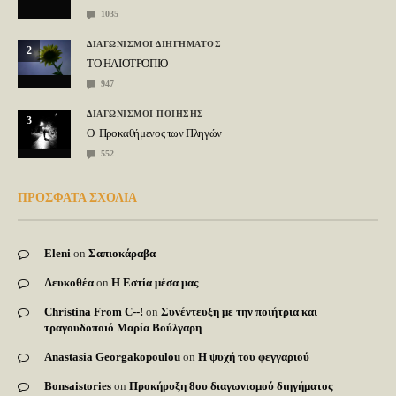
1035
ΔΙΑΓΩΝΙΣΜΟΙ ΔΙΗΓΗΜΑΤΟΣ
2
ΤΟ ΗΛΙΟΤΡΟΠΙΟ
947
ΔΙΑΓΩΝΙΣΜΟΙ ΠΟΙΗΣΗΣ
3
Ο Προκαθήμενος των Πληγών
552
ΠΡΟΣΦΑΤΑ ΣΧΟΛΙΑ
Eleni
on
Σαπιοκάραβα
Λευκοθέα
on
Η Εστία μέσα μας
Christina From C--!
on
Συνέντευξη με την ποιήτρια και
τραγουδοποιό Μαρία Βούλγαρη
Anastasia Georgakopoulou
on
Η ψυχή του φεγγαριού
Bonsaistories
on
Προκήρυξη 8ου διαγωνισμού διηγήματος