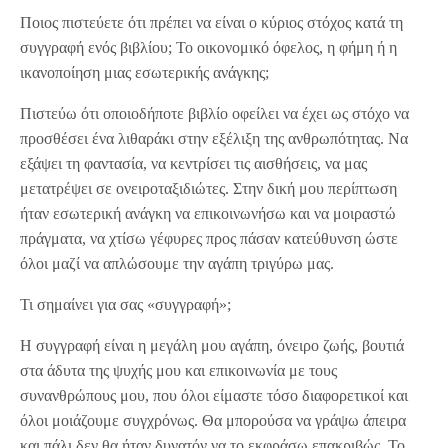
Ποιος πιστεύετε ότι πρέπει να είναι ο κύριος στόχος κατά τη
συγγραφή ενός βιβλίου; Το οικονομικό όφελος, η φήμη ή η
ικανοποίηση μιας εσωτερικής ανάγκης;
Πιστεύω ότι οποιοδήποτε βιβλίο οφείλει να έχει ως στόχο να
προσθέσει ένα λιθαράκι στην εξέλιξη της ανθρωπότητας. Να
εξάψει τη φαντασία, να κεντρίσει τις αισθήσεις, να μας
μετατρέψει σε ονειροταξιδιώτες. Στην δική μου περίπτωση
ήταν εσωτερική ανάγκη να επικοινωνήσω και να μοιραστώ
πράγματα, να χτίσω γέφυρες προς πάσαν κατεύθυνση ώστε
όλοι μαζί να απλώσουμε την αγάπη τριγύρω μας.
Τι σημαίνει για σας «συγγραφή»;
Η συγγραφή είναι η μεγάλη μου αγάπη, όνειρο ζωής, βουτιά
στα άδυτα της ψυχής μου και επικοινωνία με τους
συνανθρώπους μου, που όλοι είμαστε τόσο διαφορετικοί και
όλοι μοιάζουμε συγχρόνως. Θα μπορούσα να γράψω άπειρα
και πάλι δεν θα ήταν δυνατόν να το εκφράσω επακριβώς. Το