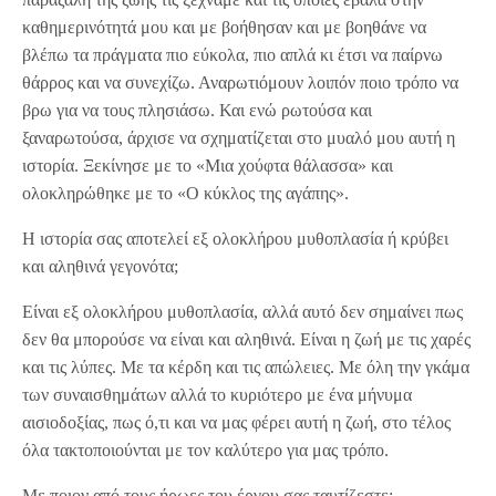
καθημερινότητά μου και με βοήθησαν και με βοηθάνε να
βλέπω τα πράγματα πιο εύκολα, πιο απλά κι έτσι να παίρνω
θάρρος και να συνεχίζω. Αναρωτιόμουν λοιπόν ποιο τρόπο να
βρω για να τους πλησιάσω. Και ενώ ρωτούσα και
ξαναρωτούσα, άρχισε να σχηματίζεται στο μυαλό μου αυτή η
ιστορία. Ξεκίνησε με το «Μια χούφτα θάλασσα» και
ολοκληρώθηκε με το «Ο κύκλος της αγάπης».
Η ιστορία σας αποτελεί εξ ολοκλήρου μυθοπλασία ή κρύβει
και αληθινά γεγονότα;
Είναι εξ ολοκλήρου μυθοπλασία, αλλά αυτό δεν σημαίνει πως
δεν θα μπορούσε να είναι και αληθινά. Είναι η ζωή με τις χαρές
και τις λύπες. Με τα κέρδη και τις απώλειες. Με όλη την γκάμα
των συναισθημάτων αλλά το κυριότερο με ένα μήνυμα
αισιοδοξίας, πως ό,τι και να μας φέρει αυτή η ζωή, στο τέλος
όλα τακτοποιούνται με τον καλύτερο για μας τρόπο.
Με ποιον από τους ήρωες του έργου σας ταυτίζεστε;