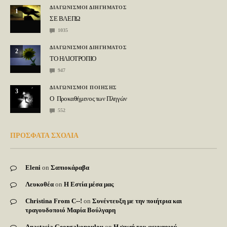
ΔΙΑΓΩΝΙΣΜΟΙ ΔΙΗΓΗΜΑΤΟΣ
1
ΣΕ ΒΛΕΠΩ
1035
ΔΙΑΓΩΝΙΣΜΟΙ ΔΙΗΓΗΜΑΤΟΣ
2
ΤΟ ΗΛΙΟΤΡΟΠΙΟ
947
ΔΙΑΓΩΝΙΣΜΟΙ ΠΟΙΗΣΗΣ
3
Ο Προκαθήμενος των Πληγών
552
ΠΡΟΣΦΑΤΑ ΣΧΟΛΙΑ
Eleni
on
Σαπιοκάραβα
Λευκοθέα
on
Η Εστία μέσα μας
Christina From C--!
on
Συνέντευξη με την ποιήτρια και
τραγουδοποιό Μαρία Βούλγαρη
Anastasia Georgakopoulou
on
Η ψυχή του φεγγαριού