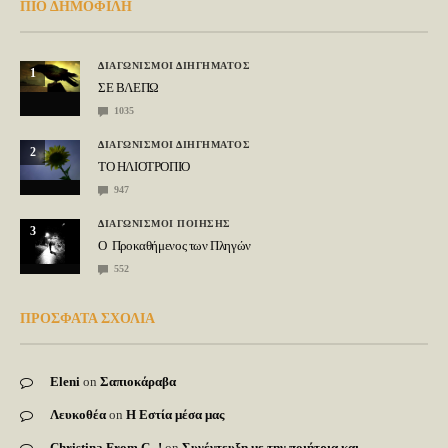
ΠΙΟ ΔΗΜΟΦΙΛΗ
ΔΙΑΓΩΝΙΣΜΟΙ ΔΙΗΓΗΜΑΤΟΣ
1
ΣΕ ΒΛΕΠΩ
1035
ΔΙΑΓΩΝΙΣΜΟΙ ΔΙΗΓΗΜΑΤΟΣ
2
ΤΟ ΗΛΙΟΤΡΟΠΙΟ
947
ΔΙΑΓΩΝΙΣΜΟΙ ΠΟΙΗΣΗΣ
3
Ο Προκαθήμενος των Πληγών
552
ΠΡΟΣΦΑΤΑ ΣΧΟΛΙΑ
Eleni
on
Σαπιοκάραβα
Λευκοθέα
on
Η Εστία μέσα μας
Christina From C--!
on
Συνέντευξη με την ποιήτρια και