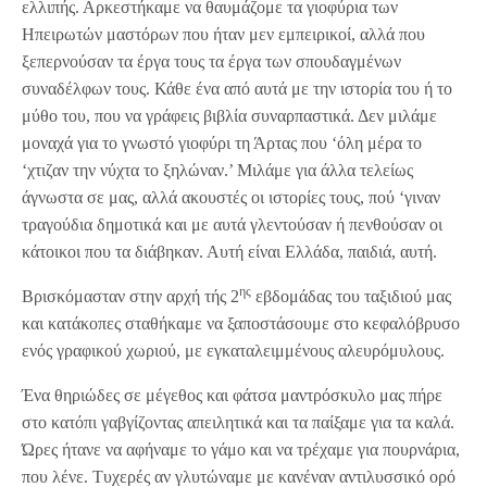
ελλιπής. Αρκεστήκαμε να θαυμάζομε τα γιοφύρια των
Ηπειρωτών μαστόρων που ήταν μεν εμπειρικοί, αλλά που
ξεπερνούσαν τα έργα τους τα έργα των σπουδαγμένων
συναδέλφων τους. Κάθε ένα από αυτά με την ιστορία του ή το
μύθο του, που να γράφεις βιβλία συναρπαστικά. Δεν μιλάμε
μοναχά για το γνωστό γιοφύρι τη Άρτας που ‘όλη μέρα το
‘χτιζαν την νύχτα το ξηλώναν.’ Μιλάμε για άλλα τελείως
άγνωστα σε μας, αλλά ακουστές οι ιστορίες τους, πού ‘γιναν
τραγούδια δημοτικά και με αυτά γλεντούσαν ή πενθούσαν οι
κάτοικοι που τα διάβηκαν. Αυτή είναι Ελλάδα, παιδιά, αυτή.
ης
Βρισκόμασταν στην αρχή τής 2
εβδομάδας του ταξιδιού μας
και κατάκοπες σταθήκαμε να ξαποστάσουμε στο κεφαλόβρυσο
ενός γραφικού χωριού, με εγκαταλειμμένους αλευρόμυλους.
Ένα θηριώδες σε μέγεθος και φάτσα μαντρόσκυλο μας πήρε
στο κατόπι γαβγίζοντας απειλητικά και τα παίξαμε για τα καλά.
Ώρες ήτανε να αφήναμε το γάμο και να τρέχαμε για πουρνάρια,
που λένε. Τυχερές αν γλυτώναμε με κανέναν αντιλυσσικό ορό