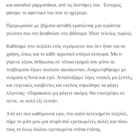
και καναδυό ραμματάκια, από τις δοντάρες του. Ευτυχώς,
φάνηκε το αφεντικό του που το ημέρεψε.
Προχωρούσε με βήματα ασταθή κρατώντας μια τεράστια
γκλίτσα που τον βοηθούσε στο βάδισμα. Ήταν τελείως τυφλός.
Καθίσαμε στο πεζούλι ενός νερόμυλου που δεν ήταν πια σε
χρήση, όπως και το κάθε αγροτικό κτίσμα ολόγυρα. Μα τι
γύρευε γέρος άνθρωπος σε τέτοια ερημιά που μόνο τα
τιτιβίσματα λίγων πουλιών ακούγονταν; Αναρωτηθήκαμε με
νεύματα η Άννα και εγώ. Ανταλλάξαμε λίγες τυπικές μα ζεστές,
και ευγενικές κουβέντες και εκείνος σηκώθηκε να φύγει
λέγοντας: «Παρακαλώ μη φύγετε ακόμη. Θα επιστρέψω σε
πέντε, το πολύ έξι λεπτά».
Από κει που καθόμουνα εγώ, στο καλά πελεκημένο πεζούλι,
πήρε το μάτι μου μια σειρά από ερειπωμένες αυλές και πίσω
τους τα όλως διόλου ερειπωμένα σπίτια επίσης.