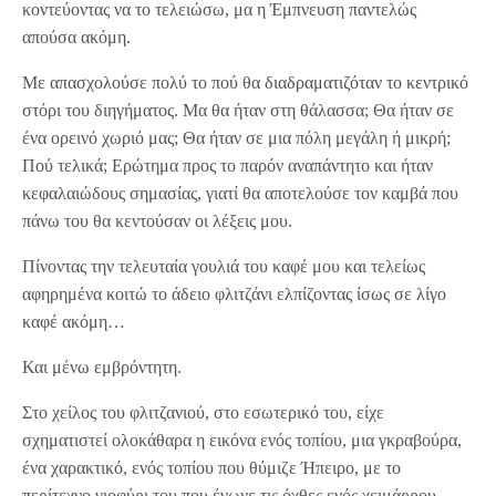
κοντεύοντας να το τελειώσω, μα η Έμπνευση παντελώς
απούσα ακόμη.
Με απασχολούσε πολύ το πού θα διαδραματιζόταν το κεντρικό
στόρι του διηγήματος. Μα θα ήταν στη θάλασσα; Θα ήταν σε
ένα ορεινό χωριό μας; Θα ήταν σε μια πόλη μεγάλη ή μικρή;
Πού τελικά; Ερώτημα προς το παρόν αναπάντητο και ήταν
κεφαλαιώδους σημασίας, γιατί θα αποτελούσε τον καμβά που
πάνω του θα κεντούσαν οι λέξεις μου.
Πίνοντας την τελευταία γουλιά του καφέ μου και τελείως
αφηρημένα κοιτώ το άδειο φλιτζάνι ελπίζοντας ίσως σε λίγο
καφέ ακόμη…
Και μένω εμβρόντητη.
Στο χείλος του φλιτζανιού, στο εσωτερικό του, είχε
σχηματιστεί ολοκάθαρα η εικόνα ενός τοπίου, μια γκραβούρα,
ένα χαρακτικό, ενός τοπίου που θύμιζε Ήπειρο, με το
περίτεχνο γιοφύρι του που ένωνε τις όχθες ενός χειμάρρου.