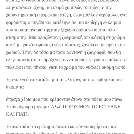
Στην απέναντι όχθη, μια σειρά χαμηλών σπιτιών με την
χαρακτηριστική ηπειρώτικη στέγη, έναν μάλλον νερόμυλο, ένα
φαρδύστομο πηγάδι και κατέληγε σε μια περίεργη εκκλησιά
που το καμπαναριό της ήταν ξέχωρα βαλμένο από το όλο
κτίσμα της. Μια ολοζώντανη ζωγραφική απεικόνιση σε χρώμα
καφέ με χιονάτο φόντο, ενός τμήματος, ξαναλέω, ηπειρώτικου
χωριού. Ήταν δε τόσο μα τόσο ζωντανή η ζωγραφιά, που θα
έλεγε κανείς ότι ο παράξενης τεχνοτροπίας ζωγράφος μόλις είχε
τελειώσει τον πίνακα, γιατί το χρώμα του γυάλιζε ακόμη νωπό.
Έμενα ενεή να κοιτάζω μια το φλιτζάνι, μια το laptop και μια
ακόμα τα
άπραγα χέρια μου που κρέμονταν άτονα στα πόδια μου πάνω.
Ήταν σίγουρα μήνυμα. Αλλά ΠΟΙΟΣ ΜΟΥ ΤΟ ΕΣΤΕΛΝΕ
ΚΑΙ ΓΙΑΤΙ;
Έκανα τούτο το ερώτημα δυνατά ως εάν να περίμενα μιαν
απάντηση και δεν θα μου έκανε καμία έκπληξη αν μέσα από το