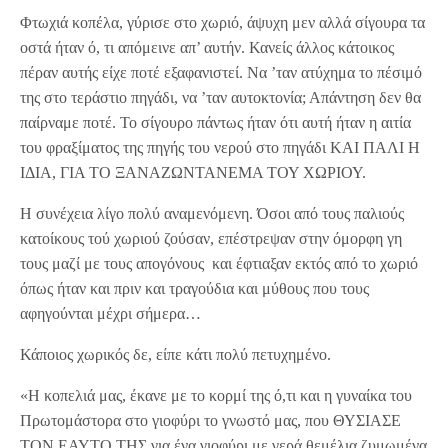
Φτωχιά κοπέλα, γύρισε στο χωριό, άψυχη μεν αλλά σίγουρα τα
οστά ήταν ό, τι απόμεινε απ’ αυτήν. Κανείς άλλος κάτοικος
πέραν αυτής είχε ποτέ εξαφανιστεί. Να ’ταν ατύχημα το πέσιμό
της στο τεράστιο πηγάδι, να ’ταν αυτοκτονία; Απάντηση δεν θα
παίρναμε ποτέ. Το σίγουρο πάντως ήταν ότι αυτή ήταν η αιτία
του φραξίματος της πηγής του νερού στο πηγάδι ΚΑΙ ΠΑΛΙ Η
ΙΔΙΑ, ΓΙΑ ΤΟ ΞΑΝΑΖΩΝΤΑΝΕΜΑ ΤΟΥ ΧΩΡΙΟΥ.
Η συνέχεια λίγο πολύ αναμενόμενη. Όσοι από τους παλιούς
κατοίκους τού χωριού ζούσαν, επέστρεψαν στην όμορφη γη
τους μαζί με τους απογόνους και έφτιαξαν εκτός από το χωριό
όπως ήταν και πριν και τραγούδια και μύθους που τους
αφηγούνται μέχρι σήμερα…
Κάποιος χωρικός δε, είπε κάτι πολύ πετυχημένο.
«Η κοπελιά μας, έκανε με το κορμί της ό,τι και η γυναίκα του
Πρωτομάστορα στο γιοφύρι το γνωστό μας, που ΘΥΣΙΑΣΕ
ΤΟΝ ΕΑΥΤΟ ΤΗΣ για ένα γιοφύρι με γερά θεμέλια ζυμωμένα