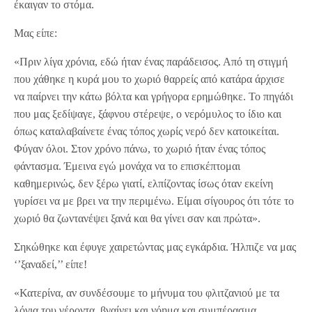
έκαιγαν το στόμα.
Μας είπε:
«Πριν λίγα χρόνια, εδώ ήταν ένας παράδεισος. Από τη στιγμή
που χάθηκε η κυρά μου το χωριό θαρρείς από κατάρα άρχισε
να παίρνει την κάτω βόλτα και γρήγορα ερημώθηκε. Το πηγάδι
που μας ξεδίψαγε, ξάφνου στέρεψε, ο νερόμυλος το ίδιο και
όπως καταλαβαίνετε ένας τόπος χωρίς νερό δεν κατοικείται.
Φύγαν όλοι. Στον χρόνο πάνω, το χωριό ήταν ένας τόπος
φάντασμα. Έμεινα εγώ μονάχα να το επισκέπτομαι
καθημερινώς, δεν ξέρω γιατί, ελπίζοντας ίσως όταν εκείνη
γυρίσει να με βρει να την περιμένω. Είμαι σίγουρος ότι τότε το
χωριό θα ζωντανέψει ξανά και θα γίνει σαν και πρώτα».
Σηκώθηκε και έφυγε χαιρετώντας μας εγκάρδια. Ήλπιζε να μας
‘’ξαναδεί,’’ είπε!
«Κατερίνα, αν συνδέσουμε το μήνυμα του φλιτζανιού με τα
λόγια του γέροντα, βγαίνει και νόημα και συμπέρασμα,