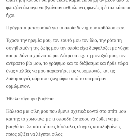
φλιτζάνι άκουγα να βγαίνουν ανθρώπινες φωνές ή έστω κάποιοι
ήχοι.
Πράγματα μεταφυσικά για τα οποία δεν ήμουν καθόλου φαν.
Έχασα την ηρεμία μου, τον εαυτό μου τον ίδιο, την ρότα τη
συνηθισμένη της ζωής μου την οποία είχα διαφυλάξει με νύχια
και με δόντια χρόνια τώρα. Λάτρευα π.χ. τη μοναξιά μου, τον
ανέραστο βίο μου, το γράψιμο και το διάβασμα και ήρθε τώρα
ένας ντελβές να μου παραστήσει τις νερομπογιές και τις
λαδομπογιές αόρατου ζωγράφου από το υπερπέραν
ορμώμενον.
Ήθελα σίγουρα βοήθεια.
Κάλεσα μια φίλη μου που έμενε σχετικά κοντά στο σπίτι μου
και της το χρωστάω με τι σπουδή έσπευσε να έρθει να με
βοηθήσει. Σε κάτι τέτοιες δύσκολες στιγμές καταλαβαίνεις
ποιος αξίζει να λέγεται φίλος.