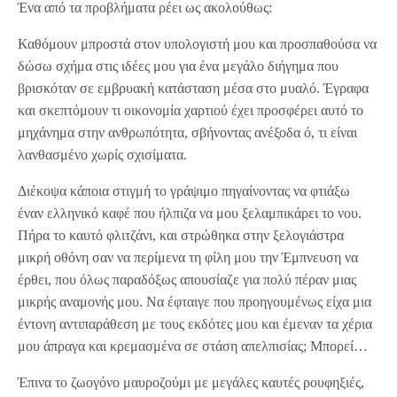
Ένα από τα προβλήματα ρέει ως ακολούθως:
Καθόμουν μπροστά στον υπολογιστή μου και προσπαθούσα να
δώσω σχήμα στις ιδέες μου για ένα μεγάλο διήγημα που
βρισκόταν σε εμβρυακή κατάσταση μέσα στο μυαλό. Έγραφα
και σκεπτόμουν τι οικονομία χαρτιού έχει προσφέρει αυτό το
μηχάνημα στην ανθρωπότητα, σβήνοντας ανέξοδα ό, τι είναι
λανθασμένο χωρίς σχισίματα.
Διέκοψα κάποια στιγμή το γράψιμο πηγαίνοντας να φτιάξω
έναν ελληνικό καφέ που ήλπιζα να μου ξελαμπικάρει το νου.
Πήρα το καυτό φλιτζάνι, και στρώθηκα στην ξελογιάστρα
μικρή οθόνη σαν να περίμενα τη φίλη μου την Έμπνευση να
έρθει, που όλως παραδόξως απουσίαζε για πολύ πέραν μιας
μικρής αναμονής μου. Να έφταιγε που προηγουμένως είχα μια
έντονη αντιπαράθεση με τους εκδότες μου και έμεναν τα χέρια
μου άπραγα και κρεμασμένα σε στάση απελπισίας; Μπορεί…
Έπινα το ζωογόνο μαυροζούμι με μεγάλες καυτές ρουφηξιές,