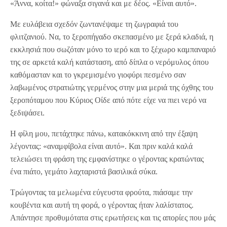
«Άννα, κοίτα!» φώναξα σιγανά και με δέος. «Είναι αυτό».
Με ευλάβεια σχεδόν ζωντανέψαμε τη ζωγραφιά του
φλιτζανιού. Να, το ξεροπήγαδο σκεπασμένο με ξερά κλαδιά, η
εκκλησιά που σωζόταν μόνο το ιερό και το ξέχωρο καμπαναριό
της σε αρκετά καλή κατάσταση, από δίπλα ο νερόμυλος όπου
καθόμασταν και το γκρεμισμένο γιοφύρι πεσμένο σαν
λαβωμένος στρατιώτης γερμένος στην μια μεριά της όχθης του
ξεροπόταμου που Κύριος Οίδε από πότε είχε να πιει νερό να
ξεδιψάσει.
Η φίλη μου, πετάχτηκε πάνω, κατακόκκινη από την έξαψη
λέγοντας: «αναμφίβολα είναι αυτό». Και πριν καλά καλά
τελειώσει τη φράση της εμφανίστηκε ο γέροντας κρατώντας
ένα πιάτο, γεμάτο λαχταριστά βασιλικά σύκα.
Τρώγοντας τα μελωμένα εύγευστα φρούτα, πιάσαμε την
κουβέντα και αυτή τη φορά, ο γέροντας ήταν λαλίστατος.
Απάντησε προθυμότατα στις ερωτήσεις και τις απορίες που μάς