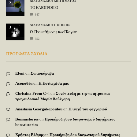
ΔΙΑΓΩΝΙΣΜΟΙ ΔΙΗΓΗΜΑΤΟΣ
2
ΤΟ ΗΛΙΟΤΡΟΠΙΟ
947
ΔΙΑΓΩΝΙΣΜΟΙ ΠΟΙΗΣΗΣ
3
Ο Προκαθήμενος των Πληγών
552
ΠΡΟΣΦΑΤΑ ΣΧΟΛΙΑ
Eleni
on
Σαπιοκάραβα
Λευκοθέα
on
Η Εστία μέσα μας
Christina From C--!
on
Συνέντευξη με την ποιήτρια και
τραγουδοποιό Μαρία Βούλγαρη
Anastasia Georgakopoulou
on
Η ψυχή του φεγγαριού
Bonsaistories
on
Προκήρυξη 8ου διαγωνισμού διηγήματος
bonsaistories
Χρήστος Βλάμης
on
Προκήρυξη 8ου διαγωνισμού διηγήματος