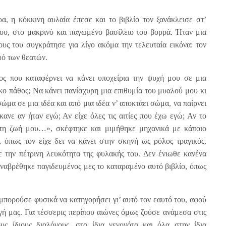
α, η κόκκινη αυλαία έπεσε και το βιβλίο τον ξανάκλεισε στ’
του, στο μακρινό και παγωμένο βασίλειο του βορρά. Ήταν μια
νους του συγκράτησε για λίγο ακόμα την τελευταία εικόνα: τον
μό των θεατών.
ος που καταφέρνει να κάνει υποχείρια την ψυχή μου σε μια
κο πάθος; Να κάνει πανίσχυρη μια επιθυμία του μυαλού μου κι
ώμα σε μια ιδέα και από μια ιδέα ν’ αποκτάει σώμα, να παίρνει
νε αν ήταν εγώ; Αν είχε όλες τις αιτίες που έχω εγώ; Αν το
 τη ζωή μου…», σκέφτηκε και μιμήθηκε μηχανικά με κάποιο
, όπως τον είχε δει να κάνει στην σκηνή ως ρόλος τραγικός.
ε την πέτρινη λευκότητα της φυλακής του. Δεν ένιωθε κανένα
αναβρέθηκε παγιδευμένος μες το καταραμένο αυτό βιβλίο, όπως
 μπορούσε φυσικά να κατηγορήσει γι’ αυτό τον εαυτό του, αφού
γή μας. Για τέσσερις περίπου αιώνες όμως ζούσε ανάμεσα στις
υς ίδιους διαλόγους, στα ίδια γεγονότα και όλα στην ίδια