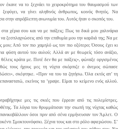
 τον έκανε να το ξεχνάει το χειροκρότημα του θαυμασμού των
ξεφύγει, να γίνει αληθινός άνθρωπος, κοινός θνητός. Να
έσα στην απρόβλεπτη ανωνυμία του. Αυτός ήταν ο σκοπός του.
στα χέρια σου και να με παίξεις; Πως τα δικά μου χαλινάρια
ς να ξεσπλαχνώσεις από την επιθυμία μου την καρδιά της; Να με
υς μου; Από τον πιο χαμηλό ως τον πιο οξύτερο; Όσους έχει κι
ια φύση αυτού του αυλού; Αλλά αν με θεωρείς τόσο ανάξιο,
 θέλεις κράτα με. Ποτέ δεν θα με παίξεις», φώναξε οργισμένος
θώς τους ήχους μες τη νύχτα σκόρπιζε ο άνεμος σώπασε
δώσει», σκέφτηκε. «Πριν να του τα ζητήσω. Όλα εκτός απ’ τη
επαναστατώ, εκείνος τα ’γραψε. Είμαι το κείμενο ενός αλλού.
ραβήχτηκε μες τις σκιές που έρρεαν από τις πολεμίστρες.
έτης. Τα λόγια του θρυμμάτισαν την σιωπή της νύχτας καθώς
πανικοβάλλουν όσοι πριν από σένα ερμήνευσαν τον Άμλετ. Ο
νοκέντι Σμοκτουνόφσκι. Ξέχνα τους και στο ρόλο αφιερώσου. Σ’
 να ελέγχεις, την τρικυμία και τον χαλασμό του πόθου σου. Να