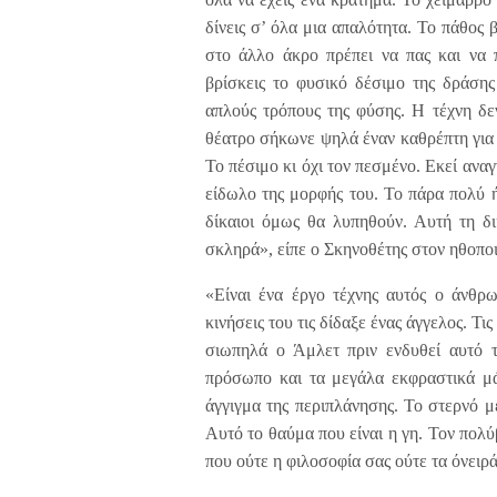
δίνεις σ’ όλα μια απαλότητα. Το πάθος β
στο άλλο άκρο πρέπει να πας και να π
βρίσκεις το φυσικό δέσιμο της δράση
απλούς τρόπους της φύσης. Η τέχνη δεν
θέατρο σήκωνε ψηλά έναν καθρέπτη για ν
Το πέσιμο κι όχι τον πεσμένο. Εκεί αναγ
είδωλο της μορφής του. Το πάρα πολύ ή
δίκαιοι όμως θα λυπηθούν. Αυτή τη δι
σκληρά», είπε ο Σκηνοθέτης στον ηθοποι
«Είναι ένα έργο τέχνης αυτός ο άνθρω
κινήσεις του τις δίδαξε ένας άγγελος. Τ
σιωπηλά ο Άμλετ πριν ενδυθεί αυτό 
πρόσωπο και τα μεγάλα εκφραστικά μά
άγγιγμα της περιπλάνησης. Το στερνό μ
Αυτό το θαύμα που είναι η γη. Τον πολ
που ούτε η φιλοσοφία σας ούτε τα όνειρ