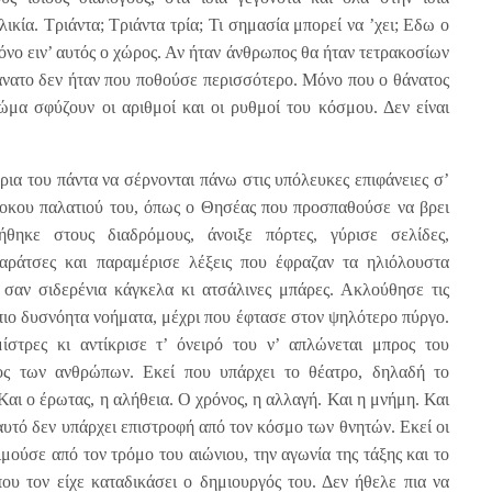
λικία. Τριάντα; Τριάντα τρία; Τι σημασία μπορεί να ’χει; Εδω ο
όνο ειν’ αυτός ο χώρος. Αν ήταν άνθρωπος θα ήταν τετρακοσίων
άνατο δεν ήταν που ποθούσε περισσότερο. Μόνο που ο θάνατος
ώμα σφύζουν οι αριθμοί και οι ρυθμοί του κόσμου. Δεν είναι
ρια του πάντα να σέρνονται πάνω στις υπόλευκες επιφάνειες σ’
λοκου παλατιού του, όπως ο Θησέας που προσπαθούσε να βρει
θηκε στους διαδρόμους, άνοιξε πόρτες, γύρισε σελίδες,
ταράτσες και παραμέρισε λέξεις που έφραζαν τα ηλιόλουστα
ς σαν σιδερένια κάγκελα κι ατσάλινες μπάρες. Ακλούθησε τις
 πιο δυσνόητα νοήματα, μέχρι που έφτασε στον ψηλότερο πύργο.
στρες κι αντίκρισε τ’ όνειρό του ν’ απλώνεται μπρος του
 των ανθρώπων. Εκεί που υπάρχει το θέατρο, δηλαδή το
Και ο έρωτας, η αλήθεια. Ο χρόνος, η αλλαγή. Και η μνήμη. Και
 αυτό δεν υπάρχει επιστροφή από τον κόσμο των θνητών. Εκεί οι
μούσε από τον τρόμο του αιώνιου, την αγωνία της τάξης και το
ου τον είχε καταδικάσει ο δημιουργός του. Δεν ήθελε πια να