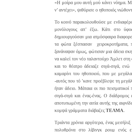
«Η μοίρα μου αυτή μού κάνει νόημα. Με
ν’ αντέχει», ψιθύρισε ο ηθοποιός νιώθον
Το κοινό παρακολουθούσε με ενδιαφέρο
μονόλογους απ’ έξω. Κάτι στο ύφος
δημιουργούσαν μια ατμόσφαιρα διαφορε
τα φώτα ξέσπασαν χειροκροτήματα, π
ξανάναψαν όμως, φώτισαν μια άδεια σκη
να καλεί τον νέο ταλαντούχο Άμλετ στη
και το θέατρο άδειαζε σιγά-σιγά, ενώ
καμαρίνι του ηθοποιού, που με μεγάλ
-αυτός που τό ’κανε προέβλεψε τη μεγάλ
ήταν άδειο. Μάταια οι πιο πεισματικο
σιγά-σιγά και ένας-ένας. Ο διάδρομος
αποτυπωμένη την αιτία αυτής της αιφνίδ
κομψά γράμματα διάβαζες
ΤΕΛΜΑ
.
Τριάντα χρόνια αργότερα, ένας μεσήλιξ
πολυθρόνα στο λίβινγκ ρουμ ενός ε