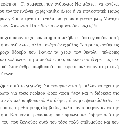
 ερώτηση. Τι συμφέρει τον άνθρωπο; Να πάσχει, να αντέχει
ου τον ταπεινώνει χωρίς κανένα έλεος ή να επαναστατεί; Ποιος
χρόνο; Και τα έργα τα μεγάλα που γι’ αυτά γεννήθηκες; Μονάχα
ύβουν. Χάνονται. Ποτέ δεν θα ονομαστούν πράξεις!!»
αι ξέσπασαν τα χειροκροτήματα -αλήθεια πόσο αγαπούσε αυτή
ν ήταν άνθρωπος, αλλά μονάχα ένας ρόλος. Άφησε τις αισθήσεις
ροχο θόρυβο που έκαναν τα χερια των θεατών -πελώριες
σο κολάκευε τη ματαιοδοξία του, παρόλο που ήξερε πως δεν
ποιό. Στον άνθρωπο-ηθοποιό που τώρα υποκλινόταν στη σκηνή
οθέωνε.
ζησε αυτό το γεγονός. Να ενσαρκώνεται ή μάλλον να έχει την
ωπο για τρεις περίπου ώρες -τόση ήταν και η διάρκεια της
ι ενός άλλου ηθοποιού. Αυτό όμως ήταν μια ψευδαίσθηση. Το
 αυτής της θεατρικής σύμβασης, αλλά πάντα αφήνονταν να την
τητα. Και πάντα η απόφασή του θάμπωνε και έσβηνε από την
 του, που ξεχνούσε αυτό που τόσο πολύ επιθυμούσε και που