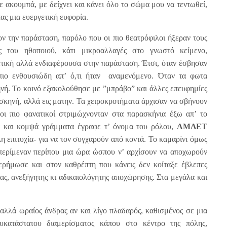
 ακουμπά, με δείχνει και κάνει όλο το σώμα μου να τεντωθεί,
τας μια ευεργετική ευφορία.
ν την παράσταση, παρόλο που οι πιο θεατρόφιλοι ήξεραν τους
 του ηθοποιού, κάτι μικροαλλαγές στο γνωστό κείμενο,
τική αλλά ενδιαφέρουσα στην παράσταση. Έτσι, όταν έσβησαν
ιο ενθουσιώδη απ’ ό,τι ήταν αναμενόμενο. Όταν τα φωτα
νή. Το κοινό εξακολούθησε με ”μπράβο” και άλλες επευφημίες
 σκηνή, αλλά εις ματην. Τα χειροκροτήματα άρχισαν να σβήνουν
 οι πιο φανατικοί στριμώχνονταν στα παρασκήνια έξω απ’ το
α και κομψά γράμματα έγραφε τ’ όνομα του ρόλου,
ΑΜΛΕΤ
η επιτυχία- για να τον συγχαρούν από κοντά. Το καμαρίνι όμως
ί περίμεναν περίπου μια ώρα ώσπου ν’ αρχίσουν να αποχωρούν
 ερήμωσε και στον καθρέπτη που κάνεις δεν κοίταξε έβλεπες
ιας, ανεξήγητης κι αδικαιολόγητης αποχώρησης. Στα μεγάλα και
 αλλά ωραίος άνδρας αν και λίγο πλαδαρός, καθισμένος σε μια
υκατάστατου διαμερίσματος κάπου στο κέντρο της πόλης,