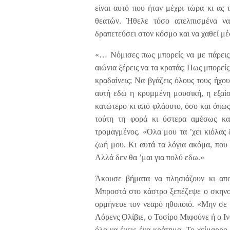
είναι αυτό που ήταν μέχρι τώρα κι ας
θεατών. Ήθελε τόσο απελπισμένα να 
δραπετεύσει στον κόσμο και να χαθεί μ
«… Νόμισες πως μπορείς να με πάρεις 
αιώνια ξέρεις να τα κρατάς; Πως μπορεί
κραδαίνεις; Να βγάζεις όλους τους ήχο
αυτή εδώ η κρυμμένη μουσική, η εξαίσ
κατώτερο κι από φλάουτο, όσο και όπως
τούτη τη φορά κι ύστερα αμέσως κα
τρομαγμένος. «Όλα μου τα ’χει κιόλας 
ζωή μου. Κι αυτά τα λόγια ακόμα, που 
Αλλά δεν θα ’μαι για πολύ εδω.»
Άκουσε βήματα να πλησιάζουν κι αποτ
Μπροστά στο κάστρο ξεπέζεψε ο σκηνοθ
ορμήνευε τον νεαρό ηθοποιό. «Μην σε 
Λόρενς Ολίβιε, ο Τοσίρο Μιφούνε ή ο Ι
όλα να έχεις ένα κράτημα. Το χείμαρρο