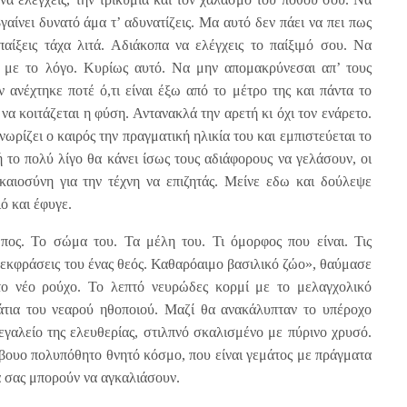
γαίνει δυνατό άμα τ’ αδυνατίζεις. Μα αυτό δεν πάει να πει πως
αίξεις τάχα λιτά. Αδιάκοπα να ελέγχεις το παίξιμό σου. Να
ς με το λόγο. Κυρίως αυτό. Να μην απομακρύνεσαι απ’ τους
 ανέχτηκε ποτέ ό,τι είναι έξω από το μέτρο της και πάντα το
α κοιτάζεται η φύση. Αντανακλά την αρετή κι όχι τον ενάρετο.
νωρίζει ο καιρός την πραγματική ηλικία του και εμπιστεύεται το
 το πολύ λίγο θα κάνει ίσως τους αδιάφορους να γελάσουν, οι
καιοσύνη για την τέχνη να επιζητάς. Μείνε εδω και δούλεψε
ό και έφυγε.
πος. Το σώμα του. Τα μέλη του. Τι όμορφος που είναι. Τις
ις εκφράσεις του ένας θεός. Καθαρόαιμο βασιλικό ζώο», θαύμασε
το νέο ρούχο. Το λεπτό νευρώδες κορμί με το μελαγχολικό
τια του νεαρού ηθοποιού. Μαζί θα ανακάλυπταν το υπέροχο
εγαλείο της ελευθερίας, στιλπνό σκαλισμένο με πύρινο χρυσό.
ύβουο πολυπόθητο θνητό κόσμο, που είναι γεμάτος με πράγματα
ά σας μπορούν να αγκαλιάσουν.