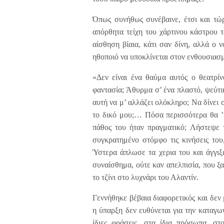
Όπως συνήθως συνέβαινε, έτσι και τώρ
απόρθητα τείχη του χάρτινου κάστρου 
αίσθηση βίαια, κάτι σαν δίνη, αλλά ο 
ηθοποιό να υποκλίνεται στον ενθουσιασ
«Δεν είναι ένα θαύμα αυτός ο θεατρίν
φαντασία; Άθυρμα σ’ ένα πλαστό, ψεύτι
αυτή να μ’ αλλάζει ολόκληρο; Να δίνει σ
το δικό μου;… Πόσα περισσότερα θα ’κα
πάθος του ήταν πραγματικό; Λήστεψε
συγκρατημένο στόμφο τις κινήσεις του
Ύστερα άπλωσε τα χερια του και άγγιξ
συναίσθημα, ούτε καν απελπισία, που ξ
το τζίνι στο λυχνάρι του Αλαντίν.
Γεννήθηκε βέβαια διαφορετικός και δεν
η ύπαρξη δεν ευθύνεται για την καταγω
ίδιες φράσεις, στα ίδια πρόσωπα, στο