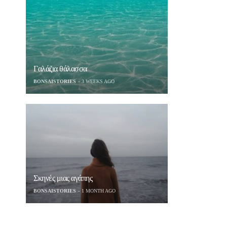
Γαλάζια θάλασσα
BONSAISTORIES
3 WEEKS AGO
Σκηνές μιας αγάπης
BONSAISTORIES
1 MONTH AGO