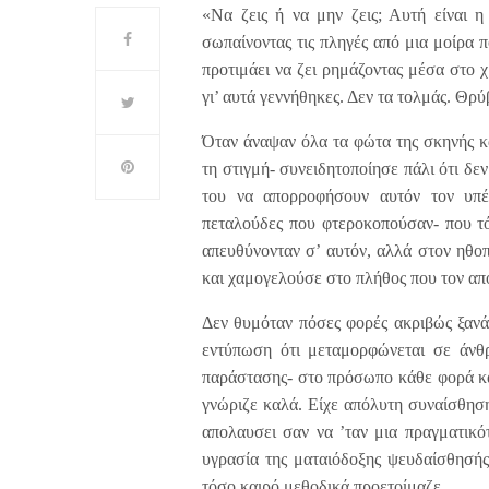
«Να ζεις ή να μην ζεις; Αυτή είναι η
σωπαίνοντας τις πληγές από μια μοίρα π
προτιμάει να ζει ρημάζοντας μέσα στο 
γι’ αυτά γεννήθηκες. Δεν τα τολμάς. Θρ
Όταν άναψαν όλα τα φώτα της σκηνής κ
τη στιγμή- συνειδητοποίησε πάλι ότι δε
του να απορροφήσουν αυτόν τον υπέ
πεταλούδες που φτεροκοπούσαν- που τό
απευθύνονταν σ’ αυτόν, αλλά στον ηθο
και χαμογελούσε στο πλήθος που τον απ
Δεν θυμόταν πόσες φορές ακριβώς ξανά
εντύπωση ότι μεταμορφώνεται σε άνθρ
παράστασης- στο πρόσωπο κάθε φορά κα
γνώριζε καλά. Είχε απόλυτη συναίσθηση
απολαυσει σαν να ’ταν μια πραγματικό
υγρασία της ματαιόδοξης ψευδαίσθησής
τόσο καιρό μεθοδικά προετοίμαζε.