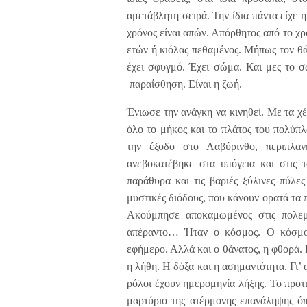
αμετάβλητη σειρά. Την ίδια πάντα είχε η
χρόνος είναι απών. Απόρθητος από το χρ
ετών ή κιόλας πεθαμένος. Μήπως τον θ
έχει σφυγμό. Έχει σώμα. Και μες το σ
παραίσθηση. Είναι η ζωή.
Ένιωσε την ανάγκη να κινηθεί. Με τα χέ
όλο το μήκος και το πλάτος του πολύπ
την έξοδο στο Λαβύρινθο, περιπλανή
ανεβοκατέβηκε στα υπόγεια και στις 
παράθυρα και τις βαριές ξύλινες πύλε
μυστικές διόδους, που κάνουν ορατά τα
Ακούμπησε αποκαμωμένος στις πολεμί
απέραντο… Ήταν ο κόσμος. Ο κόσμος
εφήμερο. Αλλά και ο θάνατος, η φθορά. 
η λήθη. Η δόξα και η ασημαντότητα. Γι’
ρόλοι έχουν ημερομηνία λήξης. Το προτι
μαρτύριο της ατέρμονης επανάληψης όπ