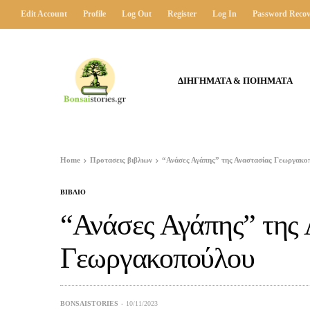
Edit Account
Profile
Log Out
Register
Log In
Password Recov
ΔΙΗΓΗΜΑΤΑ & ΠΟΙΗΜΑΤΑ
Home
Προτασεις βιβλιων
“Ανάσες Αγάπης” της Αναστασίας Γεωργακο
ΒΙΒΛΙΟ
“Ανάσες Αγάπης” της
Γεωργακοπούλου
BONSAISTORIES
10/11/2023