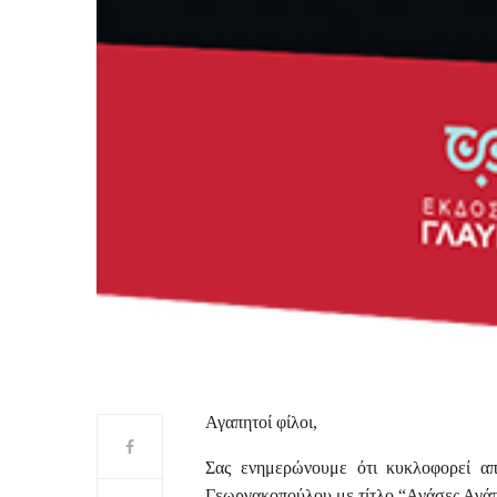
Αγαπητοί φίλοι,
Σας ενημερώνουμε ότι κυκλοφορεί απ
Γεωργακοπούλου με τίτλο “Ανάσες Αγάπ