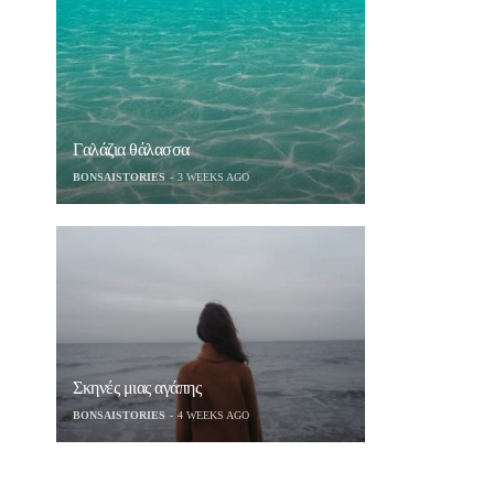
Γαλάζια θάλασσα
BONSAISTORIES
3 WEEKS AGO
Σκηνές μιας αγάπης
BONSAISTORIES
4 WEEKS AGO