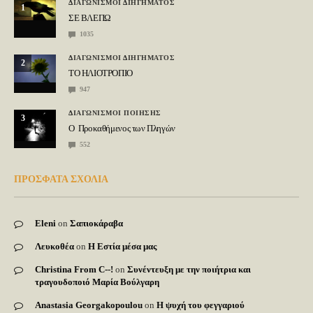
ΔΙΑΓΩΝΙΣΜΟΙ ΔΙΗΓΗΜΑΤΟΣ
1
ΣΕ ΒΛΕΠΩ
1035
ΔΙΑΓΩΝΙΣΜΟΙ ΔΙΗΓΗΜΑΤΟΣ
2
ΤΟ ΗΛΙΟΤΡΟΠΙΟ
947
ΔΙΑΓΩΝΙΣΜΟΙ ΠΟΙΗΣΗΣ
3
Ο Προκαθήμενος των Πληγών
552
ΠΡΟΣΦΑΤΑ ΣΧΟΛΙΑ
Eleni
on
Σαπιοκάραβα
Λευκοθέα
on
Η Εστία μέσα μας
Christina From C--!
on
Συνέντευξη με την ποιήτρια και
τραγουδοποιό Μαρία Βούλγαρη
Anastasia Georgakopoulou
on
Η ψυχή του φεγγαριού