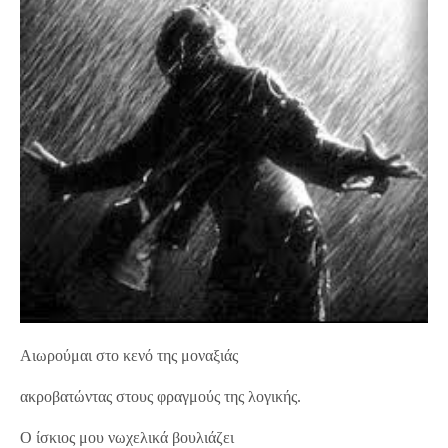
Αιωρούμαι στο κενό της μοναξιάς
ακροβατώντας στους φραγμούς της λογικής.
Ο ίσκιος μου νωχελικά βουλιάζει