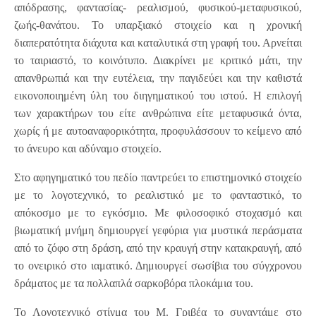
απόδρασης, φαντασίας- ρεαλισμού, φυσικού-μεταφυσικού,
ζωής-θανάτου. Το υπαρξιακό στοιχείο και η χρονική
διαπερατότητα διάχυτα και καταλυτικά στη γραφή του. Αρνείται
το ταιριαστό, το κοινότυπο. Διακρίνει με κριτικό μάτι, την
απανθρωπιά και την ευτέλεια, την παγιδεύει και την καθιστά
εικονοποιημένη ύλη του διηγηματικού του ιστού. Η επιλογή
των χαρακτήρων του είτε ανθρώπινα είτε μεταφυσικά όντα,
χωρίς ή με αυτοαναφορικότητα, προφυλάσσουν το κείμενο από
το άνευρο και αδύναμο στοιχείο.
Στο αφηγηματικό του πεδίο παντρεύει το επιστημονικό στοιχείο
με το λογοτεχνικό, το ρεαλιστικό με το φανταστικό, το
απόκοσμο με το εγκόσμιο. Με φιλοσοφικό στοχασμό και
βιωματική μνήμη δημιουργεί γεφύρια για μυστικά περάσματα
από το ζόφο στη δράση, από την κραυγή στην κατακραυγή, από
το ονειρικό στο ιαματικό. Δημιουργεί σωσίβια του σύγχρονου
δράματος με τα πολλαπλά σαρκοβόρα πλοκάμια του.
Το Λογοτεχνικό στίγμα του Μ. Γριβέα το συναντάμε στο