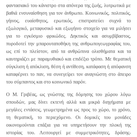
φαντασιακό του κάνιστρο στα απόνερα της ζωής, λυτρωτικά με
βαθιά ενσυναίσθηση για τον άνθρωπο. Κοινωνικός, πολιτικός,
γήινος, ευαίσθητος, ερωτικός, επιστρατεύει συχνά το
εξωλογικό, μεταφυσικό και εξωγήινο στοιχείο για να μιλήσει
για το εγκόσμιο φρικώδες. Δηκτικός και ασυμβίβαστος,
πυροδοτεί την μπαρουταποθήκη της ανθρωπογεωγραφίας του,
ως επί το πλείστον, από τα ανθρώπινα ολισθήματα και τα
καυτηριάζει με παραμυθιακό και επιδέξιο τρόπο. Με θεματική
σύγκλιση ή απόκλιση, θέση ή αντίθεση, κατάφαση ή απόφανση
καταφέρνει το παν, να συνεγείρει τον αναγνώστη στο άπειρο
του σύμπαντος και στο κοινωνικό παρόν.
Ο Μ. Γριβέας, ως γνώστης της δόμησης του χώρου λόγω
σπουδών, μας δίνει εκτενή αλλά και μικρά διηγήματα με
μεγάλες εντάσεις, γεωμετρημένα ως προς το χώρο, το χρόνο,
τη θεματική, το περιεχόμενο. Οι δομικές του μονάδες
οικονομούνται επάξια για να υπηρετήσουν την πλοκή της
ιστορίας του. Λειτουργεί με συμμετρικότητες, δράσης-