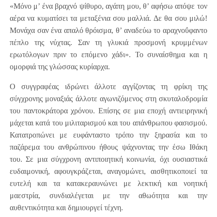
«Μόνο μ’ ένα βραχνό ψίθυρο, αγάπη μου, θ’ αφήσω απόψε τον
αέρα να κυματίσει τα μεταξένια σου μαλλιά. Δε θα σου μιλώ!
Μονάχα σαν ένα απαλό θρόισμα, θ’ αναδεύω το αραχνοΰφαντο
πέπλο της νύχτας. Σαν τη γλυκιά προσμονή κρυμμένων
ερωτόλογων πριν το επόμενο χάδι». Το συναίσθημα και η
ομορφιά της γλώσσας κυρίαρχα.
Ο συγγραφέας ιδρώνει άλλοτε αγγίζοντας τη φρίκη της
σύγχρονης μοναξιάς άλλοτε αγωνιζόμενος στη σκυταλοδρομία
του παντοκράτορα χρόνου. Επίσης σε μια εποχή αντιειρηνική
μάχεται κατά του μιλιταρισμού και του απάνθρωπου φασισμού.
Κατατροπώνει με ευφάνταστο τρόπο την ξηρασία και το
παζάρεμα του ανθρώπινου ήθους ψάχνοντας την έσω Ιθάκη
του. Σε μια σύγχρονη αντιποιητική κοινωνία, όχι ουσιαστικά
ευδαιμονική, αφουγκράζεται, αναγομώνει, αισθητικοποιεί τα
ευτελή και τα κατακεραυνώνει με λεκτική και νοητική
μαεστρία, συνδιαλέγεται με την αθωότητα και την
αυθεντικότητα και δημιουργεί τέχνη.