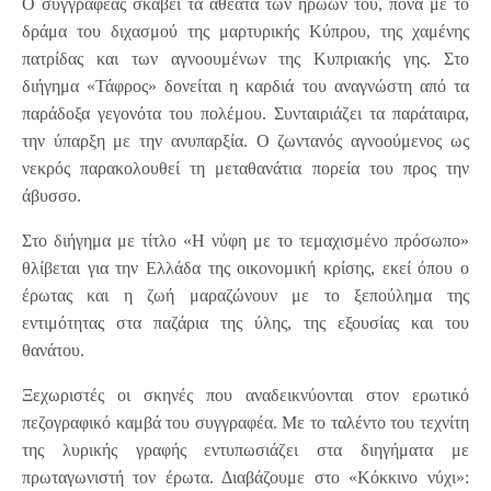
Ο συγγραφέας σκάβει τα αθέατα των ηρώων του, πονά με το
δράμα του διχασμού της μαρτυρικής Κύπρου, της χαμένης
πατρίδας και των αγνοουμένων της Κυπριακής γης. Στο
διήγημα «Τάφρος» δονείται η καρδιά του αναγνώστη από τα
παράδοξα γεγονότα του πολέμου. Συνταιριάζει τα παράταιρα,
την ύπαρξη με την ανυπαρξία. Ο ζωντανός αγνοούμενος ως
νεκρός παρακολουθεί τη μεταθανάτια πορεία του προς την
άβυσσο.
Στο διήγημα με τίτλο «Η νύφη με το τεμαχισμένο πρόσωπο»
θλίβεται για την Ελλάδα της οικονομική κρίσης, εκεί όπου ο
έρωτας και η ζωή μαραζώνουν με το ξεπούλημα της
εντιμότητας στα παζάρια της ύλης, της εξουσίας και του
θανάτου.
Ξεχωριστές οι σκηνές που αναδεικνύονται στον ερωτικό
πεζογραφικό καμβά του συγγραφέα. Με το ταλέντο του τεχνίτη
της λυρικής γραφής εντυπωσιάζει στα διηγήματα με
πρωταγωνιστή τον έρωτα. Διαβάζουμε στο «Κόκκινο νύχι»: