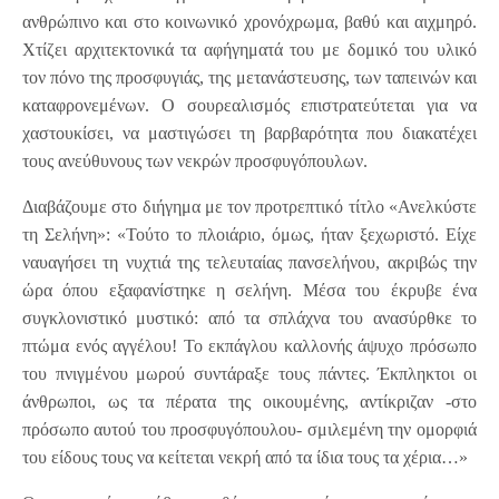
ανθρώπινο και στο κοινωνικό χρονόχρωμα, βαθύ και αιχμηρό.
Χτίζει αρχιτεκτονικά τα αφήγηματά του με δομικό του υλικό
τον πόνο της προσφυγιάς, της μετανάστευσης, των ταπεινών και
καταφρονεμένων. Ο σουρεαλισμός επιστρατεύτεται για να
χαστουκίσει, να μαστιγώσει τη βαρβαρότητα που διακατέχει
τους ανεύθυνους των νεκρών προσφυγόπουλων.
Διαβάζουμε στο διήγημα με τον προτρεπτικό τίτλο «Ανελκύστε
τη Σελήνη»: «Τούτο το πλοιάριο, όμως, ήταν ξεχωριστό. Είχε
ναυαγήσει τη νυχτιά της τελευταίας πανσελήνου, ακριβώς την
ώρα όπου εξαφανίστηκε η σελήνη. Μέσα του έκρυβε ένα
συγκλονιστικό μυστικό: από τα σπλάχνα του ανασύρθκε το
πτώμα ενός αγγέλου! Το εκπάγλου καλλονής άψυχο πρόσωπο
του πνιγμένου μωρού συντάραξε τους πάντες. Έκπληκτοι οι
άνθρωποι, ως τα πέρατα της οικουμένης, αντίκριζαν -στο
πρόσωπο αυτού του προσφυγόπουλου- σμιλεμένη την ομορφιά
του είδους τους να κείτεται νεκρή από τα ίδια τους τα χέρια…»