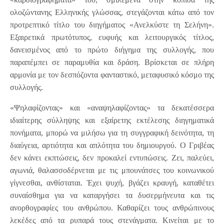
ολοζώντανης Ελληνικής γλώσσας, στεγάζονται κάτω από τον
προτρεπτικό τίτλο του διηγήματος «Ανελκύστε τη Σελήνη».
Εξαιρετικά πρωτότυπος, ευφυής και λειτουργικός τίτλος,
δανεισμένος από το πρώτο διήγημα της συλλογής, που
παραπέμπει σε παραμυθία και δράση. Βρίσκεται σε πλήρη
αρμονία με τον δεσπόζοντα φανταστικό, μεταφυσικό κόσμο της
συλλογής.
«Ψηλαφίζοντας» και «αναψηλαφίζοντας» τα δεκατέσσερα
ιδιαίτερης σύλληψης και εξαίρετης εκτέλεσης διηγηματικά
πονήματα, μπορώ να μιλήσω για τη συγγραφική δεινότητα, τη
διαύγεια, αρτιότητα και απλότητα του δημιουργού. Ο Γριβέας
δεν κάνει εκπτώσεις, δεν προκαλεί εντυπώσεις. Ζει, παλεύει,
αγωνιά, θαλασσοδέρνεται με τις μπουνάτσες του κοινωνικού
γίγνεσθαι, ανθίσταται. Έχει ψυχή, βγάζει κραυγή, καταθέτει
συναίσθημα για να καταργήσει τα δυσερμήνευτα και τις
ανορθογραφίες του ανθρώπου. Καθαρίζει τους ανθρώπινους
λεκέδες από τα ρυπαρά τους στενάγματα. Κινείται με το