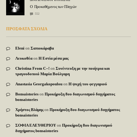
3
Ο Προκαθήμενος των Πληγών
552
ΠΡΟΣΦΑΤΑ ΣΧΟΛΙΑ
Eleni
on
Σαπιοκάραβα
Λευκοθέα
on
Η Εστία μέσα μας
Christina From C--!
on
Συνέντευξη με την ποιήτρια και
τραγουδοποιό Μαρία Βούλγαρη
Anastasia Georgakopoulou
on
Η ψυχή του φεγγαριού
Bonsaistories
on
Προκήρυξη 8ου διαγωνισμού διηγήματος
bonsaistories
Χρήστος Βλάμης
on
Προκήρυξη 8ου διαγωνισμού διηγήματος
bonsaistories
ΣΟΦΙΑ ΕΛΕΥΘΕΡΙΟΥ
on
Προκήρυξη 8ου διαγωνισμού
διηγήματος bonsaistories