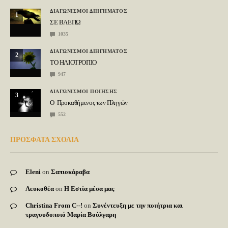
ΔΙΑΓΩΝΙΣΜΟΙ ΔΙΗΓΗΜΑΤΟΣ
1
ΣΕ ΒΛΕΠΩ
1035
ΔΙΑΓΩΝΙΣΜΟΙ ΔΙΗΓΗΜΑΤΟΣ
2
ΤΟ ΗΛΙΟΤΡΟΠΙΟ
947
ΔΙΑΓΩΝΙΣΜΟΙ ΠΟΙΗΣΗΣ
3
Ο Προκαθήμενος των Πληγών
552
ΠΡΟΣΦΑΤΑ ΣΧΟΛΙΑ
Eleni
on
Σαπιοκάραβα
Λευκοθέα
on
Η Εστία μέσα μας
Christina From C--!
on
Συνέντευξη με την ποιήτρια και
τραγουδοποιό Μαρία Βούλγαρη