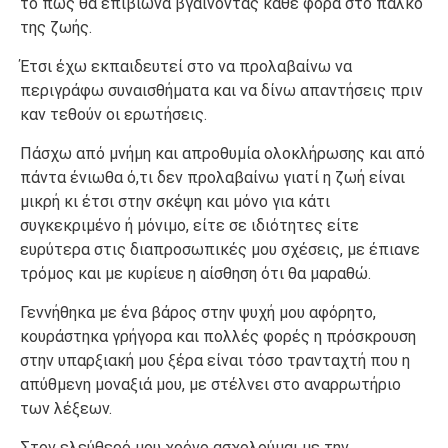
το πως θα επιβίωνα βγαίνοντας κάθε φορά στο πάλκο
της ζωής.
Έτσι έχω εκπαιδευτεί στο να προλαβαίνω να
περιγράφω συναισθήματα και να δίνω απαντήσεις πριν
καν τεθούν οι ερωτήσεις.
Πάσχω από μνήμη και απροθυμία ολοκλήρωσης και από
πάντα ένιωθα ό,τι δεν προλαβαίνω γιατί η ζωή είναι
μικρή κι έτσι στην σκέψη και μόνο για κάτι
συγκεκριμένο ή μόνιμο, είτε σε ιδιότητες είτε
ευρύτερα στις διαπροσωπικές μου σχέσεις, με έπιανε
τρόμος και με κυρίευε η αίσθηση ότι θα μαραθώ.
Γεννήθηκα με ένα βάρος στην ψυχή μου αφόρητο,
κουράστηκα γρήγορα και πολλές φορές η πρόσκρουση
στην υπαρξιακή μου ξέρα είναι τόσο τρανταχτή που η
απύθμενη μοναξιά μου, με στέλνει στο αναρρωτήριο
των λέξεων.
Στον ελεύθερό μου χρόνο ασχολούμαι με την