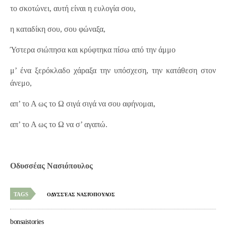
το σκοτώνει, αυτή είναι η ευλογία σου,
η καταδίκη σου, σου φώναξα,
Ύστερα σιώπησα και κρύφτηκα πίσω από την άμμο
μ’ ένα ξερόκλαδο χάραξα την υπόσχεση, την κατάθεση στον
άνεμο,
απ’ το Α ως το Ω σιγά σιγά να σου αφήνομαι,
απ’ το Α ως το Ω να σ’ αγαπώ.
Οδυσσέας Νασιόπουλος
TAGS
ΟΔΥΣΣΈΑΣ ΝΑΣΙΌΠΟΥΛΟΣ
bonsaistories