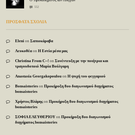
552
ΠΡΟΣΦΑΤΑ ΣΧΟΛΙΑ
Eleni
on
Σαπιοκάραβα
Λευκοθέα
on
Η Εστία μέσα μας
Christina From C--!
on
Συνέντευξη με την ποιήτρια και
τραγουδοποιό Μαρία Βούλγαρη
Anastasia Georgakopoulou
on
Η ψυχή του φεγγαριού
Bonsaistories
on
Προκήρυξη 8ου διαγωνισμού διηγήματος
bonsaistories
Χρήστος Βλάμης
on
Προκήρυξη 8ου διαγωνισμού διηγήματος
bonsaistories
ΣΟΦΙΑ ΕΛΕΥΘΕΡΙΟΥ
on
Προκήρυξη 8ου διαγωνισμού
διηγήματος bonsaistories