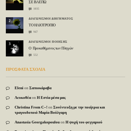
ΣΕ ΒΛΕΠΩ
1035
ΔΙΑΓΩΝΙΣΜΟΙ ΔΙΗΓΗΜΑΤΟΣ
2
ΤΟ ΗΛΙΟΤΡΟΠΙΟ
947
ΔΙΑΓΩΝΙΣΜΟΙ ΠΟΙΗΣΗΣ
3
Ο Προκαθήμενος των Πληγών
552
ΠΡΟΣΦΑΤΑ ΣΧΟΛΙΑ
Eleni
on
Σαπιοκάραβα
Λευκοθέα
on
Η Εστία μέσα μας
Christina From C--!
on
Συνέντευξη με την ποιήτρια και
τραγουδοποιό Μαρία Βούλγαρη
Anastasia Georgakopoulou
on
Η ψυχή του φεγγαριού