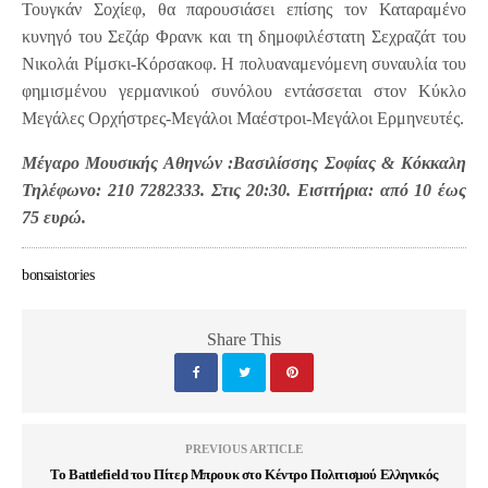
Τουγκάν Σοχίεφ, θα παρουσιάσει επίσης τον Καταραμένο
κυνηγό του Σεζάρ Φρανκ και τη δημοφιλέστατη Σεχραζάτ του
Νικολάι Ρίμσκι-Κόρσακοφ. Η πολυαναμενόμενη συναυλία του
φημισμένου γερμανικού συνόλου εντάσσεται στον Κύκλο
Μεγάλες Ορχήστρες-Μεγάλοι Μαέστροι-Μεγάλοι Ερμηνευτές.
Μέγαρο Μουσικής Αθηνών :Βασιλίσσης Σοφίας & Κόκκαλη
Τηλέφωνο: 210 7282333. Στις 20:30. Εισιτήρια: από 10 έως
75 ευρώ.
bonsaistories
Share This
PREVIOUS ARTICLE
Το Battlefield του Πίτερ Μπρουκ στο Κέντρο Πολιτισμού Ελληνικός