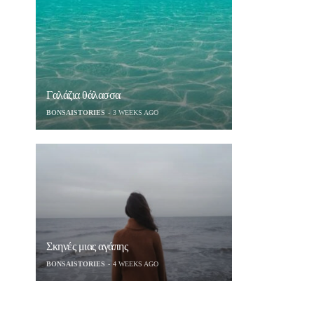
Γαλάζια θάλασσα
BONSAISTORIES
3 WEEKS AGO
Σκηνές μιας αγάπης
BONSAISTORIES
4 WEEKS AGO