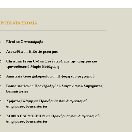
ΡΟΣΦΑΤΑ ΣΧΟΛΙΑ
Eleni
on
Σαπιοκάραβα
Λευκοθέα
on
Η Εστία μέσα μας
Christina From C--!
on
Συνέντευξη με την ποιήτρια και
τραγουδοποιό Μαρία Βούλγαρη
Anastasia Georgakopoulou
on
Η ψυχή του φεγγαριού
Bonsaistories
on
Προκήρυξη 8ου διαγωνισμού διηγήματος
bonsaistories
Χρήστος Βλάμης
on
Προκήρυξη 8ου διαγωνισμού
διηγήματος bonsaistories
ΣΟΦΙΑ ΕΛΕΥΘΕΡΙΟΥ
on
Προκήρυξη 8ου διαγωνισμού
διηγήματος bonsaistories