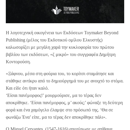
Η λογοτεχνική οικογένεια των Εκδόσεων Toymaker Beyond
Publishing (μέλος του Εκδοτικού ομίλου Ελκυστής)
καλωσορίζει με μεγάλη χαρά την κυκλοφορία του πρώτου
βιβλίου των εκδόσεων, «ζ μικρό» του συγγραφέα Δημήτρη
Κοντορούση.
«Ξάφνου, μέσα στη φούρια του, το κορίτσι σταμάτησε και
στάθηκε αντίκρυ από το δημιούργημά του με ανοιχτό το στόμα.
Και είδε ότι ήταν καλό.
‘Είσαι πανέμορφος!’ μουρμούρισε, μα το τέρας δεν
αποκρίθηκε. ‘Είσαι πανέμορφος, μ’ ακούς;’ φώναξε τη δεύτερη
φορά και ένα χαμόγελο έλαμψε στο πρόσωπό της. ‘Θα σε
φωνάζω Ένα’ είπε, μα το τέρας δεν αποκρίθηκε πάλι».
Ο Miguel Cervantes, (1547-1616) αποτύπωσε με απίθανα