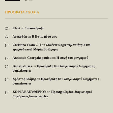
ΠΡΟΣΦΑΤΑ ΣΧΟΛΙΑ
Eleni
on
Σαπιοκάραβα
Λευκοθέα
on
Η Εστία μέσα μας
Christina From C--!
on
Συνέντευξη με την ποιήτρια και
τραγουδοποιό Μαρία Βούλγαρη
Anastasia Georgakopoulou
on
Η ψυχή του φεγγαριού
Bonsaistories
on
Προκήρυξη 8ου διαγωνισμού διηγήματος
bonsaistories
Χρήστος Βλάμης
on
Προκήρυξη 8ου διαγωνισμού διηγήματος
bonsaistories
ΣΟΦΙΑ ΕΛΕΥΘΕΡΙΟΥ
on
Προκήρυξη 8ου διαγωνισμού
διηγήματος bonsaistories