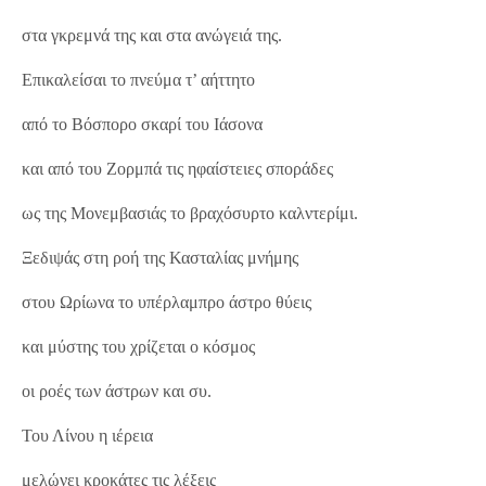
στα γκρεμνά της και στα ανώγειά της.
Επικαλείσαι το πνεύμα τ’ αήττητο
από το Βόσπορο σκαρί του Ιάσονα
και από του Ζορμπά τις ηφαίστειες σποράδες
ως της Μονεμβασιάς το βραχόσυρτο καλντερίμι.
Ξεδιψάς στη ροή της Κασταλίας μνήμης
στου Ωρίωνα το υπέρλαμπρο άστρο θύεις
και μύστης του χρίζεται ο κόσμος
οι ροές των άστρων και συ.
Του Λίνου η ιέρεια
μελώνει κροκάτες τις λέξεις