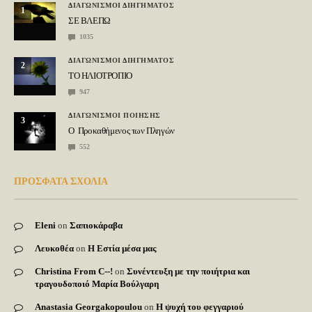
ΔΙΑΓΩΝΙΣΜΟΙ ΔΙΗΓΗΜΑΤΟΣ
1
ΣΕ ΒΛΕΠΩ
1035
ΔΙΑΓΩΝΙΣΜΟΙ ΔΙΗΓΗΜΑΤΟΣ
2
ΤΟ ΗΛΙΟΤΡΟΠΙΟ
947
ΔΙΑΓΩΝΙΣΜΟΙ ΠΟΙΗΣΗΣ
3
Ο Προκαθήμενος των Πληγών
552
ΠΡΟΣΦΑΤΑ ΣΧΟΛΙΑ
Eleni
on
Σαπιοκάραβα
Λευκοθέα
on
Η Εστία μέσα μας
Christina From C--!
on
Συνέντευξη με την ποιήτρια και
τραγουδοποιό Μαρία Βούλγαρη
Anastasia Georgakopoulou
on
Η ψυχή του φεγγαριού