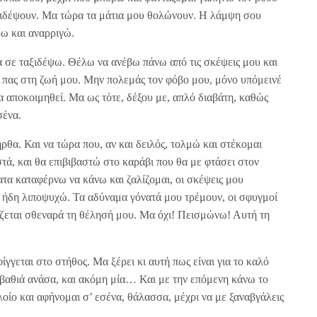
ξιδέψουν. Μα τώρα τα μάτια μου θολώνουν. Η λάμψη σου
ύω και αναρριγώ.
 σε ταξιδέψω. Θέλω να ανέβω πάνω από τις σκέψεις μου και
 πας στη ζωή μου. Μην πολεμάς τον φόβο μου, μόνο υπόμεινέ
α αποκοιμηθεί. Μα ως τότε, δέξου με, απλό διαβάτη, καθώς
σένα.
ρθα. Και να τώρα που, αν και δειλός, τολμώ και στέκομαι
ά, και θα επιβιβαστώ στο καράβι που θα με φτάσει στον
τα καταφέρνω να κάνω και ζαλίζομαι, οι σκέψεις μου
 ήδη λιποψυχώ. Τα αδύναμα γόνατά μου τρέμουν, οι σφυγμοί
ζεται σθεναρά τη θέλησή μου. Μα όχι! Πεισμώνω! Αυτή τη
γγεται στο στήθος. Μα ξέρει κι αυτή πως είναι για το καλό
 βαθιά ανάσα, και ακόμη μία… Και με την επόμενη κάνω το
οίο και αφήνομαι σ’ εσένα, θάλασσα, μέχρι να με ξαναβγάλεις