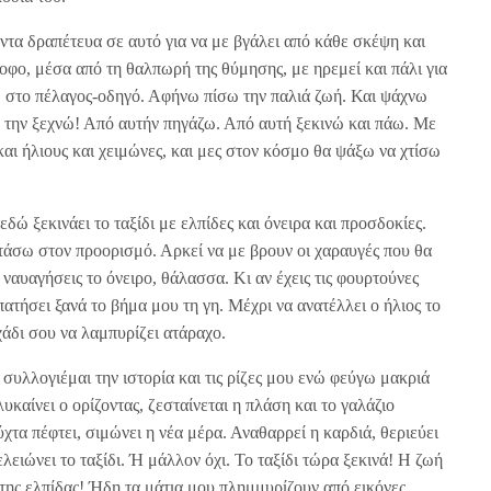
ντα δραπέτευα σε αυτό για να με βγάλει από κάθε σκέψη και
ροφο, μέσα από τη θαλπωρή της θύμησης, με ηρεμεί και πάλι για
ώ στο πέλαγος-οδηγό. Αφήνω πίσω την παλιά ζωή. Και ψάχνω
ν την ξεχνώ! Από αυτήν πηγάζω. Από αυτή ξεκινώ και πάω. Με
και ήλιους και χειμώνες, και μες στον κόσμο θα ψάξω να χτίσω
εδώ ξεκινάει το ταξίδι με ελπίδες και όνειρα και προσδοκίες.
φτάσω στον προορισμό. Αρκεί να με βρουν οι χαραυγές που θα
ναυαγήσεις το όνειρο, θάλασσα. Κι αν έχεις τις φουρτούνες
ατήσει ξανά το βήμα μου τη γη. Μέχρι να ανατέλλει ο ήλιος το
άδι σου να λαμπυρίζει ατάραχο.
συλλογιέμαι την ιστορία και τις ρίζες μου ενώ φεύγω μακριά
αίνει ο ορίζοντας, ζεσταίνεται η πλάση και το γαλάζιο
ύχτα πέφτει, σιμώνει η νέα μέρα. Αναθαρρεί η καρδιά, θεριεύει
ελειώνει το ταξίδι. Ή μάλλον όχι. Το ταξίδι τώρα ξεκινά! Η ζωή
της ελπίδας! Ήδη τα μάτια μου πλημμυρίζουν από εικόνες,