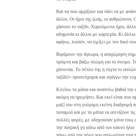
Και να που αρχίζουν και πάλι να με φτάν
άλλοι. Οι ήχοι της ζωής, οι ανθρώπινοι.
χάσουν το ταξίδι. Χαρούμενοι ήχοι, άλλο
αδημονία κι άλλοι με καρτερία. Κι άλλοι
αφήνω, λοιπόν, να σμίξει με τον δικό σ
Βιράρουν την άγκυρα, η αναχώρηση σημαί
πρύμνη και βάζω πλώρη για το όνειρο. Τ
χάνονται. Το πέπλο της η νύχτα το απλών
ταξίδι!» προσεύχομαι και σφίγγω την ευ
Κλείνω τα μάτια και αναπνέω βαθιά την 
ακόμη να ηρεμήσει. Και εκεί είναι που α
μαζί του στη γνώριμη εκείνη διαδρομή 
ποταμού και με τα μάτια να ατενίζουν τι
πολλές φορές, με οδηγούσαν μόνα τους α
την πατρική γη κάτω από τον καυτό ήλιο
πάνω από την πόλη που απλωνόταν στα π