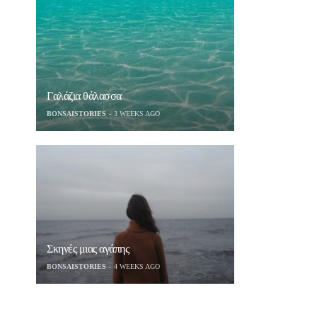
Γαλάζια θάλασσα
BONSAISTORIES
3 WEEKS AGO
Σκηνές μιας αγάπης
BONSAISTORIES
4 WEEKS AGO