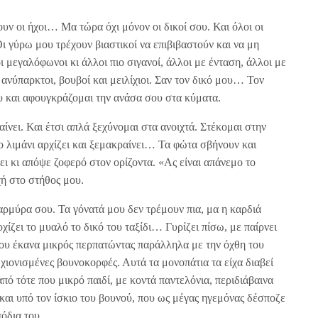
ουν οι ήχοι… Μα τώρα όχι μόνον οι δικοί σου. Και όλοι οι
 Οι γύρω μου τρέχουν βιαστικοί να επιβιβαστούν και να μη
ι μεγαλόφωνοι κι άλλοι πιο σιγανοί, άλλοι με ένταση, άλλοι με
 ανύπαρκτοι, βουβοί και μειλίχιοι. Σαν τον δικό μου… Τον
ου και αφουγκράζομαι την ανάσα σου στα κύματα.
νει. Και έτσι απλά ξεχύνομαι στα ανοιχτά. Στέκομαι στην
ο λιμάνι αρχίζει και ξεμακραίνει… Τα φώτα σβήνουν και
ει κι απόψε ζοφερό στον ορίζοντα. «Ας είναι απάνεμο το
χή στο στήθος μου.
αρμύρα σου. Τα γόνατά μου δεν τρέμουν πια, μα η καρδιά
ρχίζει το μυαλό το δικό του ταξίδι… Γυρίζει πίσω, με παίρνει
που έκανα μικρός περπατώντας παράλληλα με την όχθη του
ς χιονισμένες βουνοκορφές. Αυτά τα μονοπάτια τα είχα διαβεί
πό τότε που μικρό παιδί, με κοντά παντελόνια, περιδιάβαινα
 και υπό τον ίσκιο του βουνού, που ως μέγας ηγεμόνας δέσποζε
όδια του.