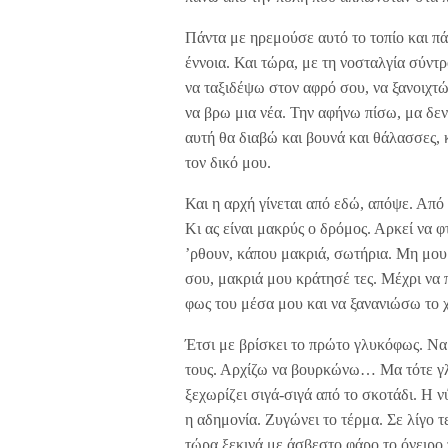
Πάντα με ηρεμούσε αυτό το τοπίο και πά
έννοια. Και τώρα, με τη νοσταλγία σύντ
να ταξιδέψω στον αφρό σου, να ξανοιχτ
να βρω μια νέα. Την αφήνω πίσω, μα δε
αυτή θα διαβώ και βουνά και θάλασσες, 
τον δικό μου.
Και η αρχή γίνεται από εδώ, απόψε. Από 
Κι ας είναι μακρύς ο δρόμος. Αρκεί να 
’ρθουν, κάπου μακριά, σωτήρια. Μη μου 
σου, μακριά μου κράτησέ τες. Μέχρι να π
φως του μέσα μου και να ξανανιώσω το χ
Έτσι με βρίσκει το πρώτο γλυκόφως. Να 
τους. Αρχίζω να βουρκώνω… Μα τότε γλυκ
ξεχωρίζει σιγά-σιγά από το σκοτάδι. Η ν
η αδημονία. Ζυγώνει το τέρμα. Σε λίγο τ
τώρα ξεκινά με άσβεστο φάρο το όνειρο 