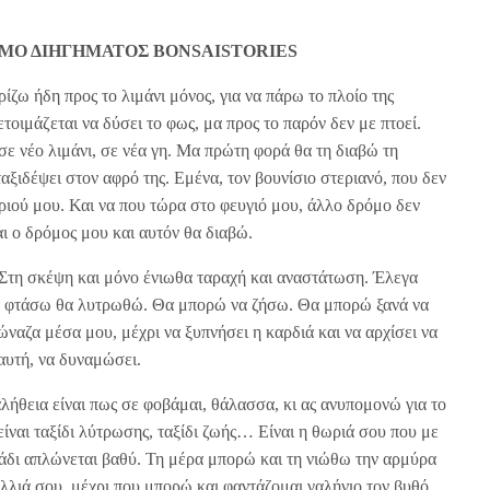
ΜΟ ΔΙΗΓΗΜΑΤΟΣ BONSAISTORIES
ζω ήδη προς το λιμάνι μόνος, για να πάρω το πλοίο της
τοιμάζεται να δύσει το φως, μα προς το παρόν δεν με πτοεί.
ε νέο λιμάνι, σε νέα γη. Μα πρώτη φορά θα τη διαβώ τη
ιδέψει στον αφρό της. Εμένα, τον βουνίσιο στεριανό, που δεν
ριού μου. Και να που τώρα στο φευγιό μου, άλλο δρόμο δεν
αι ο δρόμος μου και αυτόν θα διαβώ.
τη σκέψη και μόνο ένιωθα ταραχή και αναστάτωση. Έλεγα
Σα φτάσω θα λυτρωθώ. Θα μπορώ να ζήσω. Θα μπορώ ξανά να
ναζα μέσα μου, μέχρι να ξυπνήσει η καρδιά και να αρχίσει να
αυτή, να δυναμώσει.
ήθεια είναι πως σε φοβάμαι, θάλασσα, κι ας ανυπομονώ για το
ίναι ταξίδι λύτρωσης, ταξίδι ζωής… Είναι η θωριά σου που με
τάδι απλώνεται βαθύ. Τη μέρα μπορώ και τη νιώθω την αρμύρα
μαλλιά σου, μέχρι που μπορώ και φαντάζομαι γαλήνιο τον βυθό