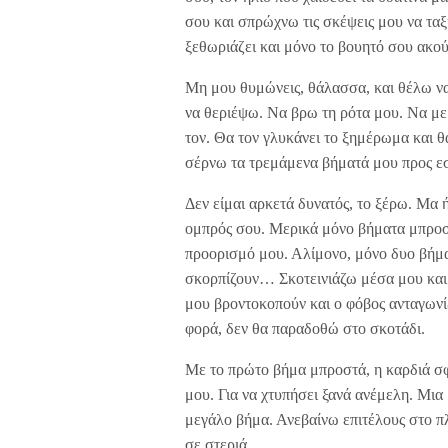
σου και σπρώχνω τις σκέψεις μου να τα
ξεθωριάζει και μόνο το βουητό σου ακο
Μη μου θυμώνεις, θάλασσα, και θέλω να
να θεριέψω. Να βρω τη ρότα μου. Να με
τον. Θα τον γλυκάνει το ξημέρωμα και θ
σέρνω τα τρεμάμενα βήματά μου προς ε
Δεν είμαι αρκετά δυνατός, το ξέρω. Μα ή
ομπρός σου. Μερικά μόνο βήματα μπροστ
προορισμό μου. Αλίμονο, μόνο δυο βήμα
σκορπίζουν… Σκοτεινιάζω μέσα μου και
μου βροντοκοπούν και ο φόβος ανταγωνί
φορά, δεν θα παραδοθώ στο σκοτάδι.
Με το πρώτο βήμα μπροστά, η καρδιά σφί
μου. Για να χτυπήσει ξανά ανέμελη. Μια
μεγάλο βήμα. Ανεβαίνω επιτέλους στο πλ
σε στεριά.