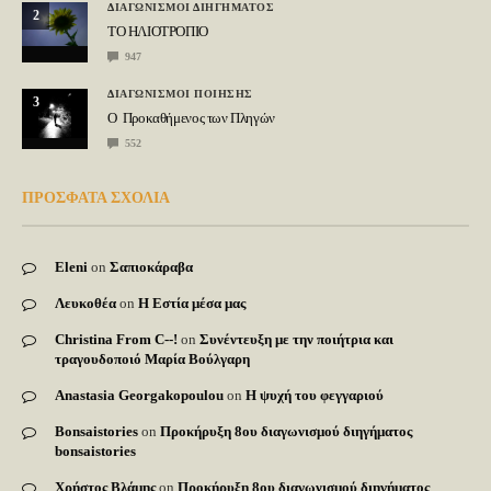
ΔΙΑΓΩΝΙΣΜΟΙ ΔΙΗΓΗΜΑΤΟΣ
2
ΤΟ ΗΛΙΟΤΡΟΠΙΟ
947
ΔΙΑΓΩΝΙΣΜΟΙ ΠΟΙΗΣΗΣ
3
Ο Προκαθήμενος των Πληγών
552
ΠΡΟΣΦΑΤΑ ΣΧΟΛΙΑ
Eleni
on
Σαπιοκάραβα
Λευκοθέα
on
Η Εστία μέσα μας
Christina From C--!
on
Συνέντευξη με την ποιήτρια και
τραγουδοποιό Μαρία Βούλγαρη
Anastasia Georgakopoulou
on
Η ψυχή του φεγγαριού
Bonsaistories
on
Προκήρυξη 8ου διαγωνισμού διηγήματος
bonsaistories
Χρήστος Βλάμης
on
Προκήρυξη 8ου διαγωνισμού διηγήματος