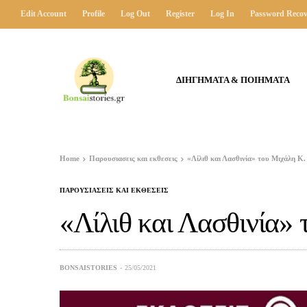
Edit Account
Profile
Log Out
Register
Log In
Password Recov
ΔΙΗΓΗΜΑΤΑ & ΠΟΙΗΜΑΤΑ
Home
Παρουσιασεις και εκθεσεις
«Λίλιθ και Λασθινία» του Μιχάλη Κ.
ΠΑΡΟΥΣΙΑΣΕΙΣ ΚΑΙ ΕΚΘΕΣΕΙΣ
«Λίλιθ και Λασθινία» 
BONSAISTORIES
25/05/2021