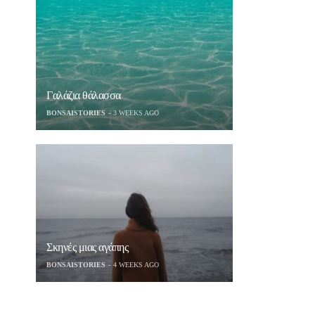
Γαλάζια θάλασσα
BONSAISTORIES
3 WEEKS AGO
Σκηνές μιας αγάπης
BONSAISTORIES
4 WEEKS AGO