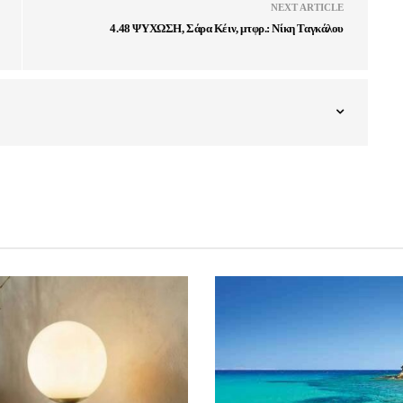
NEXT ARTICLE
4.48 ΨΥΧΩΣΗ, Σάρα Κέιν, μτφρ.: Νίκη Ταγκάλου