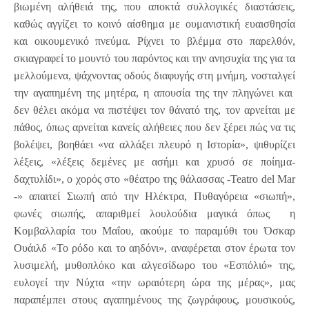
βιωμένη αλήθειά της, που αποκτά συλλογικές διαστάσεις,
καθώς αγγίζει το κοινό αίσθημα με ουμανιστική ευαισθησία
και οικουμενικό πνεύμα. Ρίχνει το βλέμμα στο παρελθόν,
σκιαγραφεί το μουντό του παρόντος και την ανησυχία της για τα
μελλούμενα, ψάχνοντας οδούς διαφυγής στη μνήμη, νοσταλγεί
την αγαπημένη της μητέρα, η απουσία της την πληγώνει και
δεν θέλει ακόμα να πιστέψει τον θάνατό της, τον αρνείται με
πάθος, όπως αρνείται κανείς αλήθειες που δεν ξέρει πώς να τις
βολέψει, βοηθάει «να αλλάξει πλευρό η Ιστορία», ψιθυρίζει
λέξεις, «λέξεις δεμένες με ασήμι και χρυσό σε ποίημα-
δαχτυλίδι», ο χορός στο «θέατρο της θάλασσας -Teatro del Mar
-» απαιτεί Σιωπή από την Ηλέκτρα, Πυθαγόρεια «σιωπή»,
φωνές σιωπής, απαριθμεί λουλούδια μαγικά όπως η
Κομβαλλαρία του Μαΐου, ακούμε το παραμύθι του Όσκαρ
Ουάιλδ «Το ρόδο και το αηδόνι», αναφέρεται στον έρωτα τον
λυσιμελή, μυθοπλόκο και αλγεσίδωρο του «Εσπόλιό» της,
ευλογεί την Νύχτα «την ωραιότερη ώρα της μέρας», μας
παραπέμπει στους αγαπημένους της ζωγράφους, μουσικούς,