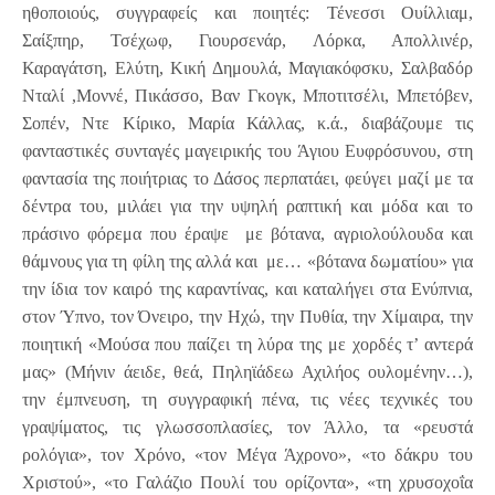
ηθοποιούς, συγγραφείς και ποιητές: Τένεσσι Ουίλλιαμ,
Σαίξπηρ, Τσέχωφ, Γιουρσενάρ, Λόρκα, Απολλινέρ,
Καραγάτση, Ελύτη, Κική Δημουλά, Μαγιακόφσκυ, Σαλβαδόρ
Νταλί ,Μοννέ, Πικάσσο, Βαν Γκογκ, Μποτιτσέλι, Μπετόβεν,
Σοπέν, Ντε Κίρικο, Μαρία Κάλλας, κ.ά., διαβάζουμε τις
φανταστικές συνταγές μαγειρικής του Άγιου Ευφρόσυνου, στη
φαντασία της ποιήτριας το Δάσος περπατάει, φεύγει μαζί με τα
δέντρα του, μιλάει για την υψηλή ραπτική και μόδα και το
πράσινο φόρεμα που έραψε με βότανα, αγριολούλουδα και
θάμνους για τη φίλη της αλλά και με… «βότανα δωματίου» για
την ίδια τον καιρό της καραντίνας, και καταλήγει στα Ενύπνια,
στον Ύπνο, τον Όνειρο, την Ηχώ, την Πυθία, την Χίμαιρα, την
ποιητική «Μούσα που παίζει τη λύρα της με χορδές τ’ αντερά
μας» (Μήνιν άειδε, θεά, Πηληϊάδεω Αχιλήος ουλομένην…),
την έμπνευση, τη συγγραφική πένα, τις νέες τεχνικές του
γραψίματος, τις γλωσσοπλασίες, τον Άλλο, τα «ρευστά
ρολόγια», τον Χρόνο, «τον Μέγα Άχρονο», «το δάκρυ του
Χριστού», «το Γαλάζιο Πουλί του ορίζοντα», «τη χρυσοχοΐα