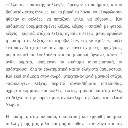
φύλλα της ποιητικής συλλογής, έφευγαν τα ποιήματα, και οι
βαθυστόχαστες έννοιες, και τα βαριά τα λόγια, να ελαφρώσουν
ήθελαν οι σελίδες, να πετάξουν ψηλά, να φύγουν… Και
απόμειναν θρυμματισμένες λέξεις, λέξεις – σπαθιά, με φτερά,
λέξεις – καρφιά, στάχυα-λέξεις, αγροί με λέξεις, μεταμορφώνει
η ποιήτρια τις λέξεις, «τις στροβιλίζει», «τις γκρεμίζει», παίζει
ένα παιχνίδι ηχητικών συνειρμών, κάνει ηχητικές παρηχήσεις,
ρηματοποιεί τα λουλούδια και τα μουσικά όργανα, κάνει τ’
άνθη ρήματα, απόμειναν τα σκόπιμα αποσιωπητικά, οι
απόστροφοι, όλα τα ερωτηματικά και τα ελάχιστα θαυμαστικά.
Και εκεί ανάμεσα στον σωρό, φτιάχτηκαν ξανά μαγικοί στίχοι,
«παράλογες» λέξεις, περιττά συναισθήματα απελπισίας,
άχρηστα κόμματα, και πολλές τελείες, η μία δίπλα στην άλλη,
να δείχνουν την πορεία μιας ανολοκλήρωτης ζωής στο «Γιατί
Χωρίς»…
Η ποιήτρια, στην πλούσια, ουσιαστική και εμβριθή ποιητική
συλλογή της μας μιλά και μας απευθύνει τον λόγο και την