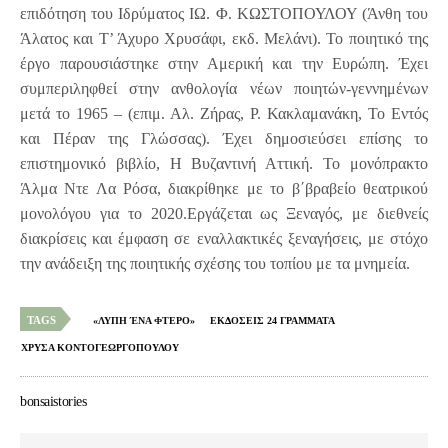
επιδότηση του Ιδρύματος ΙΩ. Φ. ΚΩΣΤΟΠΟΥΛΟΥ (Άνθη του
Άλατος και Τ’ Άχυρο Χρυσάφι, εκδ. Μελάνι). Το ποιητικό της
έργο παρουσιάστηκε στην Αμερική και την Ευρώπη. Έχει
συμπεριληφθεί στην ανθολογία νέων ποιητών-γεννημένων
μετά το 1965 – (επιμ. Αλ. Ζήρας, Ρ. Κακλαμανάκη, Το Εντός
και Πέραν της Γλώσσας). Έχει δημοσιεύσει επίσης το
επιστημονικό βιβλίο, Η Βυζαντινή Αττική. Το μονόπρακτο
Άλμα Ντε Λα Ρόσα, διακρίθηκε με το β΄βραβείο θεατρικού
μονολόγου για το 2020.Εργάζεται ως Ξεναγός, με διεθνείς
διακρίσεις και έμφαση σε εναλλακτικές ξεναγήσεις, με στόχο
την ανάδειξη της ποιητικής σχέσης του τοπίου με τα μνημεία.
TAGS
«ΛΥΠΗ ΈΝΑ ΦΤΕΡΟ»
ΕΚΔΟΣΕΙΣ 24 ΓΡΑΜΜΑΤΑ
ΧΡΥΣΑ ΚΟΝΤΟΓΕΩΡΓΟΠΟΥΛΟΥ
bonsaistories