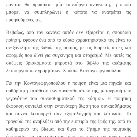
πάντοτε θα προκύπτει μία καινούργια ανάγνωση, η οποία
μπορεί να συμπληρώνει ή κάποτε να ανατρέπει τις
προηγούμενές της.
Βεβαίως, από τον κανόνα αυτόν δεν εξαιρείται η σπουδαία
ποίηση, εφόσον ένα από τα κύρια χαρακτηριστικά της είναι το
ανεξάντλητο της βαθιάς της ουσίας, με τις διαρκείς αιτίες και
αφορμές που δίνει για συγκίνηση και στοχασμό. Με αυτές τις
σκέψεις βρισκόμαστε μπροστά στο βιβλίο της ακάματης
λειτουργού των γραμμάτων Χρύσας Κοντογεωργοπούλου.
Για την Κοντογεωργοπούλου η ποίηση είναι μια πηγαία και
αυθόρμητη κατάθεση των συναισθημάτων της, μεταγραφή των
γεγονότων του συναισθηματικού της κόσμου. Η ποιητική
έκφραση συντελεί στην εντονότερη βίωση του συναισθήματος
και συχνά λειτουργεί σαν εξομολόγηση και λύτρωση. Το
τραγούδι της αναβλύζει από την εμπειρία της ζωής της, από το
καθημερινό της βίωμα, και θίγει το ζήτημα της ποιητικής
έμπνευσης, με επίκεντρο τον τόπο, τον χρόνο, την μνήμη, την