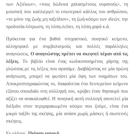
των Αζτέκων», «τους δώδεκα χαλασμένους ουρανούς», τη
μουσική που καλλιεργεί το εσωτερικό κάλλος του ανθρώπου,
«το μόνο της ζωής μη ταξείδιον», τη ζωή-κόσμο των ιδεών, την
προδοσία-λύτρωση, τη λύπη-λείπει, τη λύπη-χαρά κ.ά.
Πρόκειται για ένα βαθιά στοχαστικό, ποιητικό κείμενο,
αλληγορικό με συμβολισμούς και πολλές παράλληλες
αναγνώσεις.
Ο αναγνώστης πρέπει να σκεφτεί πέραν από τις
λέξεις
. Το βιβλίο είναι ένας κωδικοποιημένος χάρτης της
γλώσσας με τις λέξεις που αγαπάμε. Διαβάζοντας σε μία πρώτη
ανάγνωση, μπορεί να φωτίσει μία όψη των νοημάτων του.
Αποκρυπτογραφώντας το, διαφαίνεται ένα δευτερεύον κείμενο
εξίσου σπουδαίο στη σύλληψή του, κρύβει έναν θησαυρό που
αξίζει να ανακαλυφθεί. Η ποιητική αυτή συλλογή αποτελεί μία
διέξοδο στον περιχαρακωμένο κόσμο που ζούμε, είναι ένα
μικρό ταξίδι της σκέψης, μία ανάσα χωρίς μάσκες ή σκοτεινές
σκέψεις.
Εν ολίγοις,
Ποίηση μαγική.