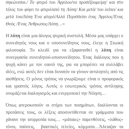
σηκώνεσαι./ Το φτερό του Άγγελου/να προσέξουμε/μη/ και στο
τέλος του φύγει το φτερό/από τη Λύπη/ Και μετά/ του λείπει/ και
μετά του/Λύπη Ένα φτερό/Αλλά Περισσεύει ένας Άγγελος/Ένας
Θεός /Ένας Άνθρωπος/Λύπη
…»
Η
λύπη
είναι μια άλογος ψυχική συστολή. Μέσα μας υπάρχει ο
συνειδητός νους και ο υποσυνείδητος νους, έλεγε η Στωική
φιλοσοφία. Το κλειδί για να εξαφανισθεί η
λύπη
είναι
συνεργασία συνειδητού-υποσυνείδητου. Ένας διάλογος που η
ψυχή κάνει με τον εαυτό της, για να μπορέσει να συλλάβει
ιδέες, ενώ αυτές δεν είναι δυνατόν να γίνουν αντιληπτές από τις
αισθήσεις. Ο μόνος τρόπος να γνωρίζουμε είναι ο προφορικός
και γραπτός λόγος. Αυτός ο εσωτερικός τρόπος αντίληψης
ονομάζεται διαλογισμός και ενεργοποιεί την Νόηση…
Όπως φτεροκοπούν οι στίχοι των ποιημάτων, διαλύονται οι
προτάσεις τους, οι λέξεις αποσυντίθενται σε γράμματα που
χάνανε την ισορροπία τους… «μάταιες» παρενθέσεις, «λάθος»
τόνοι, παύσεις, βιαστικές τελείες, κόμματα…Άδειαζαν τα