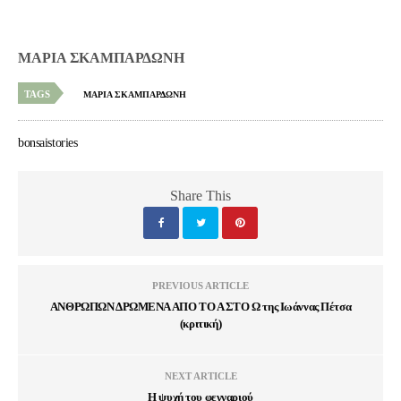
ΜΑΡΙΑ ΣΚΑΜΠΑΡΔΩΝΗ
TAGS
ΜΑΡΙΑ ΣΚΑΜΠΑΡΔΩΝΗ
bonsaistories
Share This
PREVIOUS ARTICLE
ΑΝΘΡΩΠΩΝ ΔΡΩΜΕΝΑ ΑΠΟ ΤΟ Α ΣΤΟ Ω της Ιωάννας Πέτσα
(κριτική)
NEXT ARTICLE
Η ψυχή του φεγγαριού