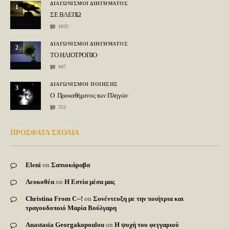
ΔΙΑΓΩΝΙΣΜΟΙ ΔΙΗΓΗΜΑΤΟΣ
1
ΣΕ ΒΛΕΠΩ
1035
ΔΙΑΓΩΝΙΣΜΟΙ ΔΙΗΓΗΜΑΤΟΣ
2
ΤΟ ΗΛΙΟΤΡΟΠΙΟ
947
ΔΙΑΓΩΝΙΣΜΟΙ ΠΟΙΗΣΗΣ
3
Ο Προκαθήμενος των Πληγών
552
ΠΡΟΣΦΑΤΑ ΣΧΟΛΙΑ
Eleni
on
Σαπιοκάραβα
Λευκοθέα
on
Η Εστία μέσα μας
Christina From C--!
on
Συνέντευξη με την ποιήτρια και
τραγουδοποιό Μαρία Βούλγαρη
Anastasia Georgakopoulou
on
Η ψυχή του φεγγαριού