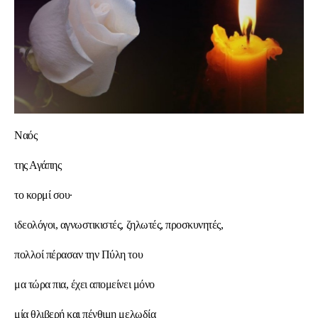
Ναός
της Αγάπης
το κορμί σου·
ιδεολόγοι, αγνωστικιστές, ζηλωτές, προσκυνητές,
πολλοί πέρασαν την Πύλη του
μα τώρα πια, έχει απομείνει μόνο
μία θλιβερή και πένθιμη μελωδία