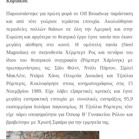
Κυριακού
.
Παρουσιάστηκε για πρώτη φορά σε Off Broadway παράσταση
και από τότε γνώρισε τεράστια επιτυχία. Ακολούθησαν
περιοδείες πολλών θιάσων σε όλη την Αμερική και στην
Ευρώπη και αργότερα το θεατρικό έργο έγινε ταινία που έκανε
μεγάλη αίσθηση στο κοινό. Η ομότιτλη ταινία (Steel
Magnolias) σε σκηνοθεσία Χέρμπερτ Ρος και σενάριο του
ίδιου του θεατρικού συγγραφέα (Ρόμπερτ Χάρλινγκ) με
πρωταγωνίστριες τις: Σάλι Φιλντ, Ντόλι Πάρτον, Σίρλεϊ
ΜακΛέιν, Ντάριλ Χάνα, Ολυμπία Δουκάκη και Τζούλια
Ρόμπερτς. Κυκλοφόρησε στους κινηματογράφους στις 15
Νοεμβρίου 1989. Είχε λάβει εξαιρετικές κριτικές και έγινε
μεγάλη εισπρακτική επιτυχία με συνολικές εισπράξεις 95,9
εκατομμύρια δολάρια παγκοσμίως. Η Τζούλια Ρόμπερτς τότε
είχε πάρει υποψηφιότητα για Όσκαρ Β’ Γυναικείου Ρόλου και
βραβεύτηκε με Χρυσή Σφαίρα για την ερμηνεία της.