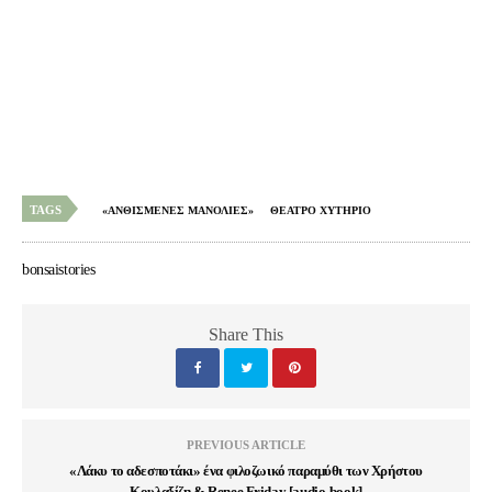
TAGS
«ΑΝΘΙΣΜΕΝΕΣ ΜΑΝΟΛΙΕΣ»
ΘΕΑΤΡΟ ΧΥΤΗΡΙΟ
bonsaistories
Share This
PREVIOUS ARTICLE
«Λάκυ το αδεσποτάκι» ένα φιλοζωικό παραμύθι των Χρήστου
Κουλαξίζη & Renee Friday [audio-book]