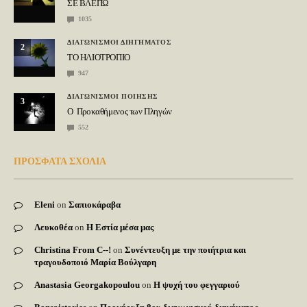
ΣΕ ΒΛΕΠΩ
1035
ΔΙΑΓΩΝΙΣΜΟΙ ΔΙΗΓΗΜΑΤΟΣ
2
ΤΟ ΗΛΙΟΤΡΟΠΙΟ
947
ΔΙΑΓΩΝΙΣΜΟΙ ΠΟΙΗΣΗΣ
3
Ο Προκαθήμενος των Πληγών
552
ΠΡΟΣΦΑΤΑ ΣΧΟΛΙΑ
Eleni
on
Σαπιοκάραβα
Λευκοθέα
on
Η Εστία μέσα μας
Christina From C--!
on
Συνέντευξη με την ποιήτρια και
τραγουδοποιό Μαρία Βούλγαρη
Anastasia Georgakopoulou
on
Η ψυχή του φεγγαριού