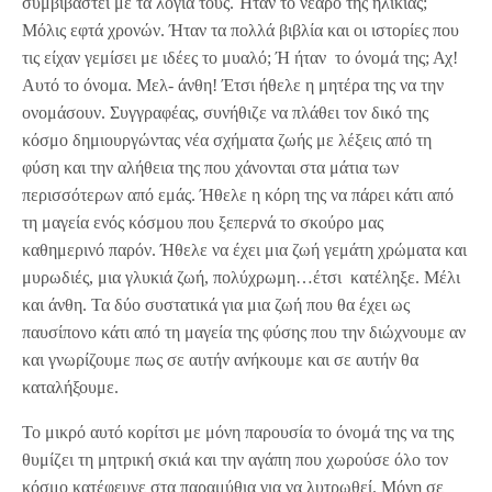
συμβιβαστεί με τα λόγια τους. Ήταν το νεαρό της ηλικίας;
Μόλις εφτά χρονών. Ήταν τα πολλά βιβλία και οι ιστορίες που
τις είχαν γεμίσει με ιδέες το μυαλό; Ή ήταν το όνομά της; Αχ!
Αυτό το όνομα. Μελ- άνθη! Έτσι ήθελε η μητέρα της να την
ονομάσουν. Συγγραφέας, συνήθιζε να πλάθει τον δικό της
κόσμο δημιουργώντας νέα σχήματα ζωής με λέξεις από τη
φύση και την αλήθεια της που χάνονται στα μάτια των
περισσότερων από εμάς. Ήθελε η κόρη της να πάρει κάτι από
τη μαγεία ενός κόσμου που ξεπερνά το σκούρο μας
καθημερινό παρόν. Ήθελε να έχει μια ζωή γεμάτη χρώματα και
μυρωδιές, μια γλυκιά ζωή, πολύχρωμη…έτσι κατέληξε. Μέλι
και άνθη. Τα δύο συστατικά για μια ζωή που θα έχει ως
παυσίπονο κάτι από τη μαγεία της φύσης που την διώχνουμε αν
και γνωρίζουμε πως σε αυτήν ανήκουμε και σε αυτήν θα
καταλήξουμε.
Το μικρό αυτό κορίτσι με μόνη παρουσία το όνομά της να της
θυμίζει τη μητρική σκιά και την αγάπη που χωρούσε όλο τον
κόσμο κατέφευγε στα παραμύθια για να λυτρωθεί. Μόνη σε