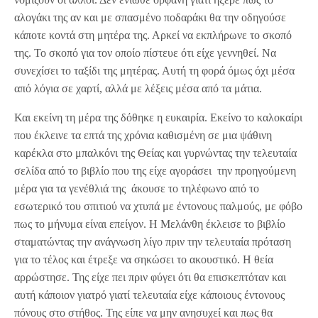
αλογάκι της αν και με σπασμένο ποδαράκι θα την οδηγούσε
κάποτε κοντά στη μητέρα της. Αρκεί να εκπλήρωνε το σκοπό
της. Το σκοπό για τον οποίο πίστευε ότι είχε γεννηθεί. Να
συνεχίσει το ταξίδι της μητέρας. Αυτή τη φορά όμως όχι μέσα
από λόγια σε χαρτί, αλλά με λέξεις μέσα από τα μάτια.
Και εκείνη τη μέρα της δόθηκε η ευκαιρία. Εκείνο το καλοκαίρι
που έκλεινε τα επτά της χρόνια καθισμένη σε μια ψάθινη
καρέκλα στο μπαλκόνι της Θείας και γυρνώντας την τελευταία
σελίδα από το βιβλίο που της είχε αγοράσει την προηγούμενη
μέρα για τα γενέθλιά της άκουσε το τηλέφωνο από το
εσωτερικό του σπιτιού να χτυπά με έντονους παλμούς, με φόβο
πως το μήνυμα είναι επείγον. Η Μελάνθη έκλεισε το βιβλίο
σταματώντας την ανάγνωση λίγο πριν την τελευταία πρόταση
για το τέλος και έτρεξε να σηκώσει το ακουστικό. Η θεία
αρρώστησε. Της είχε πει πριν φύγει ότι θα επισκεπτόταν και
αυτή κάποιον γιατρό γιατί τελευταία είχε κάποιους έντονους
πόνους στο στήθος. Της είπε να μην ανησυχεί και πως θα