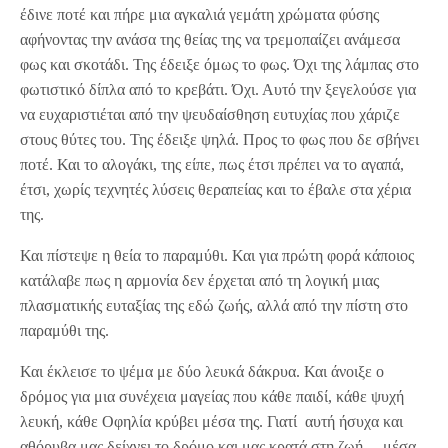
έδινε ποτέ και πήρε μια αγκαλιά γεμάτη χρώματα φύσης
αφήνοντας την ανάσα της θείας της να τρεμοπαίζει ανάμεσα
φως και σκοτάδι. Της έδειξε όμως το φως. Όχι της λάμπας στο
φωτιστικό δίπλα από το κρεβάτι. Όχι. Αυτό την ξεγελούσε για
να ευχαριστιέται από την ψευδαίσθηση ευτυχίας που χάριζε
στους θύτες του. Της έδειξε ψηλά. Προς το φως που δε σβήνει
ποτέ. Και το αλογάκι, της είπε, πως έτσι πρέπει να το αγαπά,
έτσι, χωρίς τεχνητές λύσεις θεραπείας και το έβαλε στα χέρια
της.
Και πίστεψε η θεία το παραμύθι. Και για πρώτη φορά κάποιος
κατάλαβε πως η αρμονία δεν έρχεται από τη λογική μιας
πλασματικής ευταξίας της εδώ ζωής, αλλά από την πίστη στο
παραμύθι της.
Και έκλεισε το ψέμα με δύο λευκά δάκρυα. Και άνοιξε ο
δρόμος για μια συνέχεια μαγείας που κάθε παιδί, κάθε ψυχή
λευκή, κάθε Οφηλία κρύβει μέσα της. Γιατί αυτή ήσυχα και
αθόρυβα μας δείχνει το δρόμο και μας κρατά στη ζωή… μέσα