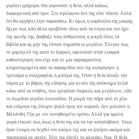
γυρίσει γρήγορα. Θα γυρνούσε η θεία, αλλά κάπως
διαφορετική από πριν. Στο τηλέφωνο δεν της είπε τίποτα. Απλά
ότι θα αργήσει λίγο παραπάνω. Κι όμως η καρδούλα της μικρής
ήξερε πως κάτι άλλο κρυβόταν πίσω από τα λόγια και τον ήχο
της φωνής της. Διάβαζε τους ανθρώπους η μικρή όπως τα
βιβλία και ας μην της έδιναν σημασία οι μεγάλοι. Έλεγαν πως
το χαμόγελό της αυτό το διαρκές οφειλόταν στην ελαφρά
καθυστέρηση που είχε και σε μια παραφροσύνη
κληρονομημένη από τα παραμύθια που της κυοφόρησε η
τρελιάρα η συγγραφέας η μητέρα της. Όταν η θεία άνοιξε την
πόρτα με το βάρος της είδησης για το νέο της απόκτημα δεξιά
κάτω από τα στήθος, που τρεφόταν διαρκώς και μεγάλωνε, είδε
το δωμάτιο γεμάτο λουλούδια. Η μικρή την πήρε από το χέρι
και επίμονα της έδειχνε ψηλά προς τον ουρανό. Δεν μιλούσε η
Μελάνθη. Όχι με τον συνηθισμένο τρόπο. Αλλά για πρώτη
φορά ένιωσε πως ίσως η θεία της και να την καταλάβαινε. Ίσως
ήταν έτοιμη να δεχθεί τον κόσμο της και να ζητήσει ακόμα και
παρηγοριά σε αυτόν. Τότε της έδειξε το αλογάκι. Ναι. Η θεία