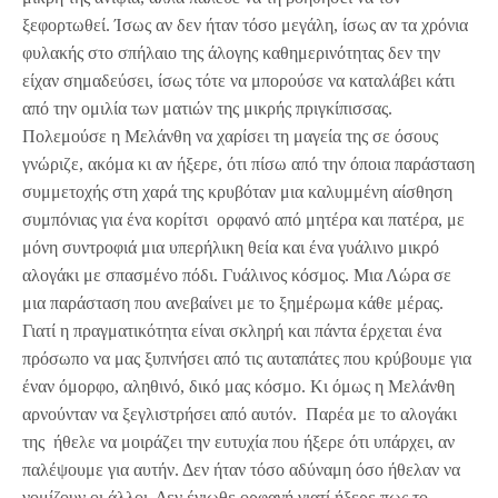
ξεφορτωθεί. Ίσως αν δεν ήταν τόσο μεγάλη, ίσως αν τα χρόνια
φυλακής στο σπήλαιο της άλογης καθημερινότητας δεν την
είχαν σημαδεύσει, ίσως τότε να μπορούσε να καταλάβει κάτι
από την ομιλία των ματιών της μικρής πριγκίπισσας.
Πολεμούσε η Μελάνθη να χαρίσει τη μαγεία της σε όσους
γνώριζε, ακόμα κι αν ήξερε, ότι πίσω από την όποια παράσταση
συμμετοχής στη χαρά της κρυβόταν μια καλυμμένη αίσθηση
συμπόνιας για ένα κορίτσι ορφανό από μητέρα και πατέρα, με
μόνη συντροφιά μια υπερήλικη θεία και ένα γυάλινο μικρό
αλογάκι με σπασμένο πόδι. Γυάλινος κόσμος. Μια Λώρα σε
μια παράσταση που ανεβαίνει με το ξημέρωμα κάθε μέρας.
Γιατί η πραγματικότητα είναι σκληρή και πάντα έρχεται ένα
πρόσωπο να μας ξυπνήσει από τις αυταπάτες που κρύβουμε για
έναν όμορφο, αληθινό, δικό μας κόσμο. Κι όμως η Μελάνθη
αρνούνταν να ξεγλιστρήσει από αυτόν. Παρέα με το αλογάκι
της ήθελε να μοιράζει την ευτυχία που ήξερε ότι υπάρχει, αν
παλέψουμε για αυτήν. Δεν ήταν τόσο αδύναμη όσο ήθελαν να
νομίζουν οι άλλοι. Δεν ένιωθε ορφανή γιατί ήξερε πως το