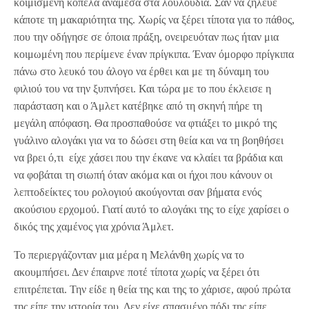
κοιμισμένη κοπέλα ανάμεσα στα λουλούδια. Σαν να ζήλευε
κάποτε τη μακαριότητα της. Χωρίς να ξέρει τίποτα για το πάθος,
που την οδήγησε σε όποια πράξη, ονειρευόταν πως ήταν μια
κοιμωμένη που περίμενε έναν πρίγκιπα. Έναν όμορφο πρίγκιπα
πάνω στο λευκό του άλογο να έρθει και με τη δύναμη του
φιλιού του να την ξυπνήσει. Και τώρα με το που έκλεισε η
παράσταση και ο Άμλετ κατέβηκε από τη σκηνή πήρε τη
μεγάλη απόφαση. Θα προσπαθούσε να φτιάξει το μικρό της
γυάλινο αλογάκι για να το δώσει στη θεία και να τη βοηθήσει
να βρει ό,τι είχε χάσει που την έκανε να κλαίει τα βράδια και
να φοβάται τη σιωπή όταν ακόμα και οι ήχοι που κάνουν οι
λεπτοδείκτες του ρολογιού ακούγονται σαν βήματα ενός
ακούσιου ερχομού. Γιατί αυτό το αλογάκι της το είχε χαρίσει ο
δικός της χαμένος για χρόνια Άμλετ.
Το περιεργάζονταν μια μέρα η Μελάνθη χωρίς να το
ακουμπήσει. Δεν έπαιρνε ποτέ τίποτα χωρίς να ξέρει ότι
επιτρέπεται. Την είδε η θεία της και της το χάρισε, αφού πρώτα
της είπε την ιστορία του. Δεν είχε σπασμένο πόδι της είπε.