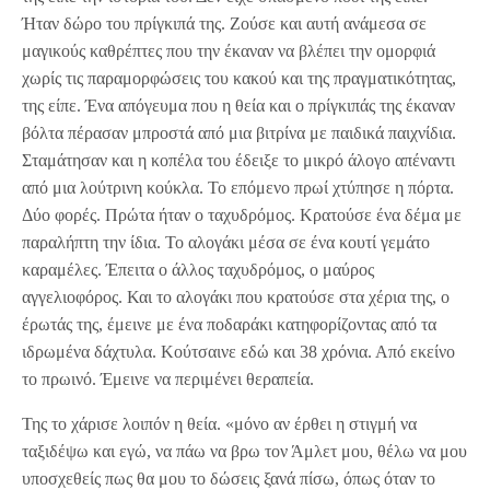
Ήταν δώρο του πρίγκιπά της. Ζούσε και αυτή ανάμεσα σε
μαγικούς καθρέπτες που την έκαναν να βλέπει την ομορφιά
χωρίς τις παραμορφώσεις του κακού και της πραγματικότητας,
της είπε. Ένα απόγευμα που η θεία και ο πρίγκιπάς της έκαναν
βόλτα πέρασαν μπροστά από μια βιτρίνα με παιδικά παιχνίδια.
Σταμάτησαν και η κοπέλα του έδειξε το μικρό άλογο απέναντι
από μια λούτρινη κούκλα. Το επόμενο πρωί χτύπησε η πόρτα.
Δύο φορές. Πρώτα ήταν ο ταχυδρόμος. Κρατούσε ένα δέμα με
παραλήπτη την ίδια. Το αλογάκι μέσα σε ένα κουτί γεμάτο
καραμέλες. Έπειτα ο άλλος ταχυδρόμος, ο μαύρος
αγγελιοφόρος. Και το αλογάκι που κρατούσε στα χέρια της, ο
έρωτάς της, έμεινε με ένα ποδαράκι κατηφορίζοντας από τα
ιδρωμένα δάχτυλα. Κούτσαινε εδώ και 38 χρόνια. Από εκείνο
το πρωινό. Έμεινε να περιμένει θεραπεία.
Της το χάρισε λοιπόν η θεία. «μόνο αν έρθει η στιγμή να
ταξιδέψω και εγώ, να πάω να βρω τον Άμλετ μου, θέλω να μου
υποσχεθείς πως θα μου το δώσεις ξανά πίσω, όπως όταν το