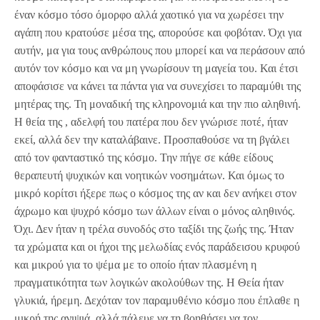
έναν κόσμο τόσο όμορφο αλλά χαοτικό για να χωρέσει την
αγάπη που κρατούσε μέσα της, απορούσε και φοβόταν. Όχι για
αυτήν, μα για τους ανθρώπους που μπορεί και να περάσουν από
αυτόν τον κόσμο και να μη γνωρίσουν τη μαγεία του. Και έτσι
αποφάσισε να κάνει τα πάντα για να συνεχίσει το παραμύθι της
μητέρας της. Τη μοναδική της κληρονομιά και την πιο αληθινή.
Η θεία της , αδελφή του πατέρα που δεν γνώρισε ποτέ, ήταν
εκεί, αλλά δεν την καταλάβαινε. Προσπαθούσε να τη βγάλει
από τον φανταστικό της κόσμο. Την πήγε σε κάθε είδους
θεραπευτή ψυχικών και νοητικών νοσημάτων. Και όμως το
μικρό κορίτσι ήξερε πως ο κόσμος της αν και δεν ανήκει στον
άχρωμο και ψυχρό κόσμο των άλλων είναι ο μόνος αληθινός.
Όχι. Δεν ήταν η τρέλα συνοδός στο ταξίδι της ζωής της. Ήταν
τα χρώματα και οι ήχοι της μελωδίας ενός παράδεισου κρυφού
και μικρού για το ψέμα με το οποίο ήταν πλασμένη η
πραγματικότητα των λογικών ακολούθων της. Η Θεία ήταν
γλυκιά, ήρεμη. Δεχόταν τον παραμυθένιο κόσμο που έπλαθε η
μικρή της ανιψιά, αλλά πάλευε να τη βοηθήσει να τον