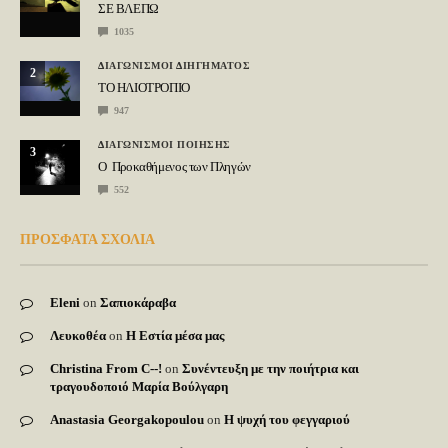
ΣΕ ΒΛΕΠΩ
1035
ΔΙΑΓΩΝΙΣΜΟΙ ΔΙΗΓΗΜΑΤΟΣ
2
ΤΟ ΗΛΙΟΤΡΟΠΙΟ
947
ΔΙΑΓΩΝΙΣΜΟΙ ΠΟΙΗΣΗΣ
3
Ο Προκαθήμενος των Πληγών
552
ΠΡΟΣΦΑΤΑ ΣΧΟΛΙΑ
Eleni
on
Σαπιοκάραβα
Λευκοθέα
on
Η Εστία μέσα μας
Christina From C--!
on
Συνέντευξη με την ποιήτρια και
τραγουδοποιό Μαρία Βούλγαρη
Anastasia Georgakopoulou
on
Η ψυχή του φεγγαριού