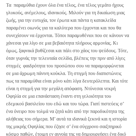
Τα παραμύθια έχουν όλα ένα τέλος, ένα τέλος γεμάτο ήχους
γλυκούς, ανέμελους, ιδανικούς. Μιλούν για τη δικαίωση μιας
ζωής, για την ευτυχία, τον έρωτα και πάντα η κατακλείδα
παραμένει οιωνός για τα καλύτερα που έρχονται και που θα
συνεχίσουν να έρχονται. Τόποι παραμυθένιοι που σε κάνουν να
χάνεσαι για λίγο σε μια βεβαιότητα πλήρους αρμονίας. Κι
όμως, ξαφνικά βυθίζεσαι και πάλι στο χάος του ψεύδους. Τότε,
όταν γυρνάς την τελευταία σελίδα, βλέπεις την πριν από λίγες
στιγμές φαιδρότητα του προσώπου σου να παραμορφώνεται
σε μια άχρωμη πάνινη κούκλα. Τη στιγμή που διαπιστώνεις
πως τα παραμύθια είναι μόνο κάτι λίγα δευτερόλεπτα. Και τότε
είναι η στιγμή για την μεγάλη απόφαση. Ντύνεσαι νεκρή
Οφηλία σε μια επανάσταση έναντι στη γελοιότητα του
εδεμικού βασιλείου του εδώ και του τώρα. Γιατί πιστεύεις σ’
ένα όνειρο που τολμά να ζητά κάτι από την παροδικότητα της
αλήθειας του σήμερα. Μ’ αυτά τα ιδανικά ξεκινά και η ιστορία
της μικρής Οφηλίας που έζησε σ’ ένα σύγχρονο σαιξπηρικό
κόσμο παθών, έτοιμη εν αγνοία της να δημιουργήσει ένα δικό