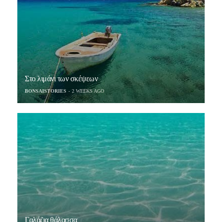
Στο λιμάνι των σκέψεων
BONSAISTORIES
2 WEEKS AGO
Γαλάζια θάλασσα