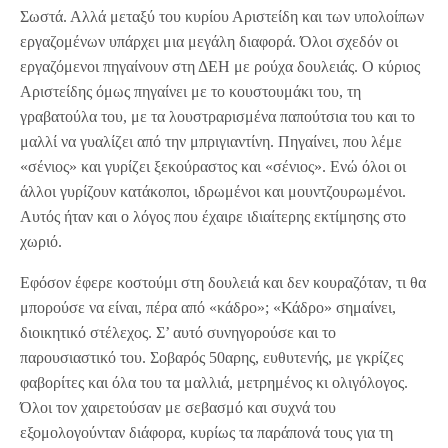
Σωστά. Αλλά μεταξύ του κυρίου Αριστείδη και των υπολοίπων
εργαζομένων υπάρχει μια μεγάλη διαφορά. Όλοι σχεδόν οι
εργαζόμενοι πηγαίνουν στη ΔΕΗ με ρούχα δουλειάς. Ο κύριος
Αριστείδης όμως πηγαίνει με το κουστουμάκι του, τη
γραβατούλα του, με τα λουστραρισμένα παπούτσια του και το
μαλλί να γυαλίζει από την μπριγιαντίνη. Πηγαίνει, που λέμε
«σένιος» και γυρίζει ξεκούραστος και «σένιος». Ενώ όλοι οι
άλλοι γυρίζουν κατάκοποι, ιδρωμένοι και μουντζουρωμένοι.
Αυτός ήταν και ο λόγος που έχαιρε ιδιαίτερης εκτίμησης στο
χωριό.
Εφόσον έφερε κοστούμι στη δουλειά και δεν κουραζόταν, τι θα
μπορούσε να είναι, πέρα από «κάδρο»; «Κάδρο» σημαίνει,
διοικητικό στέλεχος. Σ’ αυτό συνηγορούσε και το
παρουσιαστικό του. Σοβαρός 50αρης, ευθυτενής, με γκρίζες
φαβορίτες και όλα του τα μαλλιά, μετρημένος κι ολιγόλογος.
Όλοι τον χαιρετούσαν με σεβασμό και συχνά του
εξομολογούνταν διάφορα, κυρίως τα παράπονά τους για τη