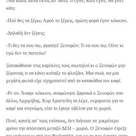
-Ναι καλά, αλλά εκτός απ’ αυτό, τι έγινε; Κάτι έγινε, θα γίνει
κάτι;
-Πού θες να ξέρω; Αφού το ξέρεις, πρώτη φορά έγινε κόκκινο.
-Δηλαδή δεν ξέρεις;
-Τι θες να σου πω, αγαπητέ Ξενοφών; Τι να σου πω; Ούτε κι
εγώ δεν το πιστεύω!
Ξανακάθισαν στις καρέκλες τους σιωπηλοί κι ο Ξενοφών μην
ξέροντας τι να κάνει κοίταξε το φλιτζάνι. Μια σκιά, σα μια
μεγάλη φωτιά είχε σχηματιστεί από τα κατακάθια του καφέ.
-Ρε συ. Άναψε κόκκινο, αναφώνησε ξαφνικά ο Ξενοφών σαν
άλλος Αρχιμήδης. Κυρ Αριστείδη τα λέμε, ευχαριστώ για το
καφέ και συγνώμη, είπε κι έφυγε σβέλτα για το χωριό.
Ποτέ, κανείς απ’ τους ντόπιους, δεν διήνυσε σε μικρότερο
χρόνο την απόσταση μεταξύ ΔΕΗ – χωριό. Ο Ξενοφών έτρεξε
πιο γρήγορα κι από τον Φειδιππίδη, και με το που έφτασε στην