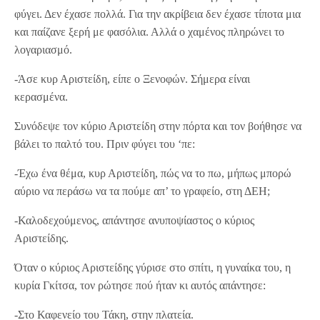
φύγει. Δεν έχασε πολλά. Για την ακρίβεια δεν έχασε τίποτα μια
και παίζανε ξερή με φασόλια. Αλλά ο χαμένος πληρώνει το
λογαριασμό.
-Άσε κυρ Αριστείδη, είπε ο Ξενοφών. Σήμερα είναι
κερασμένα.
Συνόδεψε τον κύριο Αριστείδη στην πόρτα και τον βοήθησε να
βάλει το παλτό του. Πριν φύγει του ‘πε:
-Έχω ένα θέμα, κυρ Αριστείδη, πώς να το πω, μήπως μπορώ
αύριο να περάσω να τα πούμε απ’ το γραφείο, στη ΔΕΗ;
-Καλοδεχούμενος, απάντησε ανυποψίαστος ο κύριος
Αριστείδης.
Όταν ο κύριος Αριστείδης γύρισε στο σπίτι, η γυναίκα του, η
κυρία Γκίτσα, τον ρώτησε πού ήταν κι αυτός απάντησε:
-Στο Καφενείο του Τάκη, στην πλατεία.