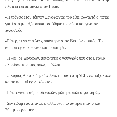
πλατεία έπεσε πάνω στον Παπά.
-Τι τρέχεις έτσι, τέκνον Ξενοφώντα; του είπε φωναχτά ο παπάς,
γιατί στο μεταξύ αποκαταστάθηκε το ρεύμα και γινόταν
χαλασμός.
-Πάτερ, τι να στα λέω, απάντησε στον ίδιο τόνο, αυτός. Το
κουμπί έγινε κόκκινο και το πάτησε.
-Τι λες, ρε Ξενοφών, πετάχτηκε ο γουναράς που στο μεταξύ
πλησίασε κι αυτός όπως κι άλλοι.
-Ο κύριος Αριστείδης σας λέω, ήμουνα στη ΔΕΗ, έφτιαξε καφέ
και το κουμπί έγινε κόκκινο.
-Πότε έγινε αυτό, ρε Ξενοφών, ρώτησε πάλι ο γουναράς.
-Δεν είδαμε πότε άναψε, αλλά όταν το πάτησε ήταν 6 και
30μ.μ. περασμένες.