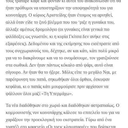
τους τράταρε καφέ και φοντάν κι αυτοί του ανακοίνωσαν ότι θα
ήταν πρόθυμοι να υποστηρίξουν την υποψηφιότητά του για
κοινοτάρχη. Ο κύριος Αριστείδης ήταν έτοιμος να αρνηθεί,
αλλά όταν είδε το ξινό βλέμμα που του ‘ριξε η γυναίκα του,
άλλαξε αμέσως δρομολόγιο (οι γυναίκες είναι γενικά πιο
φιλόδοξες ως γνωστόν, κι η κυρία Γκίτσα δεν ανήκε στις
εξαιρέσεις). Δεδομένου και της εκτίμησης που εισέπραττε από
τους συγχωριανούς του, δέχτηκε, αν και κάτι, κάτι πολύ μικρό
για να το διακρίνουμε και να το ονομάσουμε, τον γρατζούνισε
στα σωθικά. Δεν ήταν πάντως κόκαλο από ψάρι, αυτό είναι
σίγουρο. Αν ήταν θα το ήξερε. Μόλις είπε το μεγάλο Ναι, με
παρότρυνση του παπά, σηκωθήκαν όλοι όρθιοι, έσκυψαν
κεφάλια, κι ο παπάς κάτι μουρμούρισε πριν αρχίσουν να
ψάλλουν όλοι μαζί «Τη Υπερμάχω».
Τα νέα διαδόθηκαν στο χωριό και διαδόθηκαν αστραπιαίως. Ο
κομμουνιστής νυν κοινοτάρχης κάλεσε το επιτελείο του για να
χαράξουν την προεκλογική του εκστρατεία. Γύρω από ένα
τραπέζι στο καφενείο «Οι τρεις κληματαριές» που βρίσκεται