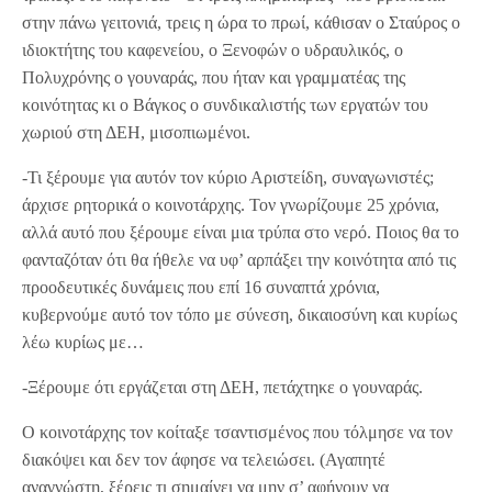
στην πάνω γειτονιά, τρεις η ώρα το πρωί, κάθισαν ο Σταύρος ο
ιδιοκτήτης του καφενείου, ο Ξενοφών ο υδραυλικός, ο
Πολυχρόνης ο γουναράς, που ήταν και γραμματέας της
κοινότητας κι ο Βάγκος ο συνδικαλιστής των εργατών του
χωριού στη ΔΕΗ, μισοπιωμένοι.
-Τι ξέρουμε για αυτόν τον κύριο Αριστείδη, συναγωνιστές;
άρχισε ρητορικά ο κοινοτάρχης. Τον γνωρίζουμε 25 χρόνια,
αλλά αυτό που ξέρουμε είναι μια τρύπα στο νερό. Ποιος θα το
φανταζόταν ότι θα ήθελε να υφ’ αρπάξει την κοινότητα από τις
προοδευτικές δυνάμεις που επί 16 συναπτά χρόνια,
κυβερνούμε αυτό τον τόπο με σύνεση, δικαιοσύνη και κυρίως
λέω κυρίως με…
-Ξέρουμε ότι εργάζεται στη ΔΕΗ, πετάχτηκε ο γουναράς.
Ο κοινοτάρχης τον κοίταξε τσαντισμένος που τόλμησε να τον
διακόψει και δεν τον άφησε να τελειώσει. (Αγαπητέ
αναγνώστη, ξέρεις τι σημαίνει να μην σ’ αφήνουν να