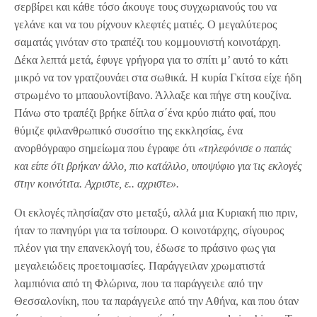
σερβίρει και κάθε τόσο άκουγε τους συγχωριανούς του να
γελάνε και να του ρίχνουν κλεφτές ματιές. Ο μεγαλύτερος
σαματάς γινόταν στο τραπέζι του κομμουνιστή κοινοτάρχη.
Δέκα λεπτά μετά, έφυγε γρήγορα για το σπίτι μ’ αυτό το κάτι
μικρό να τον γρατζουνάει στα σωθικά. Η κυρία Γκίτσα είχε ήδη
στρωμένο το μπαουλοντίβανο. Άλλαξε και πήγε στη κουζίνα.
Πάνω στο τραπέζι βρήκε δίπλα σ΄ένα κρύο πιάτο φαί, που
θύμιζε φιλανθρωπικό συσσίτιο της εκκλησίας, ένα
ανορθόγραφο σημείωμα που έγραφε ότι
«τηλεφόνισε ο παπάς
και είπε ότι βρήκαν άλλο, πιο κατάλιλο, υποψύφιο για τις εκλογές
στην κοινότιτα. Αχριστε, ε.. αχριστε».
Οι εκλογές πλησίαζαν στο μεταξύ, αλλά μια Κυριακή πιο πριν,
ήταν το πανηγύρι για τα τσίπουρα. Ο κοινοτάρχης, σίγουρος
πλέον για την επανεκλογή του, έδωσε το πράσινο φως για
μεγαλειώδεις προετοιμασίες. Παράγγειλαν χρωματιστά
λαμπιόνια από τη Φλώρινα, που τα παράγγειλε από την
Θεσσαλονίκη, που τα παράγγειλε από την Αθήνα, και που όταν