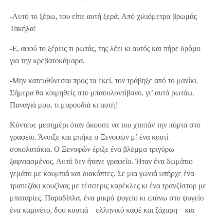
-Αυτό το ξέρω, του είπε αυτή ξερά. Από χιλιόμετρα βρωμάς
Τακήλα!
-Ε, αφού το ξέρεις τι ρωτάς, της λέει κι αυτός και πήρε δρόμο
για την κρεβατοκάμαρα.
-Μην κατευθύνεσαι προς τα εκεί, τον τράβηξε από το μανίκι.
Σήμερα θα κοιμηθείς στο μπαουλοντίβανο, γι’ αυτό ρωτάω.
Παναγιά μου, τι μυρουδιά κι αυτή!
Κόντευε μεσημέρι όταν άκουσε να του χτυπάν την πόρτα στο
γραφείο. Άνοιξε και μπήκε ο Ξενοφών μ’ ένα κουτί
σοκολατάκια. Ο Ξενοφών έριξε ένα βλέμμα τριγύρω
ξαφνιασμένος. Αυτό δεν ήτανε γραφείο. Ήταν ένα δωμάτιο
γεμάτο με κουμπιά και διακόπτες. Σε μια γωνιά υπήρχε ένα
τραπεζάκι κουζίνας με τέσσερις καρέκλες κι ένα τρανζίστορ με
μπαταρίες. Παραδίπλα, ένα μικρό ψυγείο κι επάνω στο ψυγείο
ένα καμινέτο, δυο κουτιά – ελληνικό καφέ και ζάχαρη – και