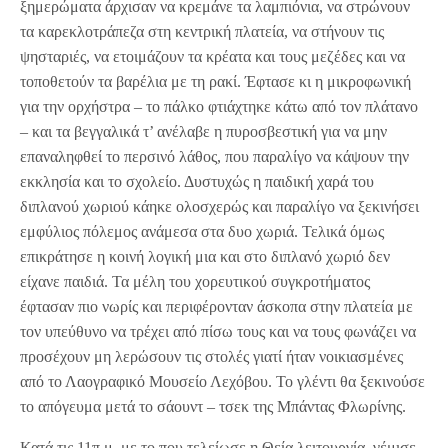
ξημερώματα άρχισαν να κρεμάνε τα λαμπιόνια, να στρώνουν
τα καρεκλοτράπεζα στη κεντρική πλατεία, να στήνουν τις
ψησταριές, να ετοιμάζουν τα κρέατα και τους μεζέδες και να
τοποθετούν τα βαρέλια με τη ρακί. Έφτασε κι η μικροφωνική
για την ορχήστρα – το πάλκο φτιάχτηκε κάτω από τον πλάτανο
– και τα βεγγαλικά τ’ ανέλαβε η πυροσβεστική για να μην
επαναληφθεί το περσινό λάθος, που παραλίγο να κάψουν την
εκκλησία και το σχολείο. Δυστυχώς η παιδική χαρά του
διπλανού χωριού κάηκε ολοσχερώς και παραλίγο να ξεκινήσει
εμφύλιος πόλεμος ανάμεσα στα δυο χωριά. Τελικά όμως
επικράτησε η κοινή λογική μια και στο διπλανό χωριό δεν
είχανε παιδιά. Τα μέλη του χορευτικού συγκροτήματος
έφτασαν πιο νωρίς και περιφέρονταν άσκοπα στην πλατεία με
τον υπεύθυνο να τρέχει από πίσω τους και να τους φωνάζει να
προσέχουν μη λερώσουν τις στολές γιατί ήταν νοικιασμένες
από το Λαογραφικό Μουσείο Λεχόβου. Το γλέντι θα ξεκινούσε
το απόγευμα μετά το σάουντ – τσεκ της Μπάντας Φλωρίνης.
Κατά τις 11π.μ. με το που τελείωσε η Θεία λειτουργία, γέμισε