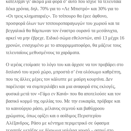
κατέληξαν γι’ ακόμα μια φορά σ’ αυτό που ίσχυε τα τελευταία
δέκα χρόνια, δηλ. 70% για το «Λε Μπιστρό» και 30% για το
«Οι τρεις κληματαριές». Το τσίπουρο θα έρεε άφθονο,
προσφορά όλων των τσιπουροπαραγωγών του χωριού και τα
βεγγαλικά θα θάμπωναν τον έναστρο ουρανό τα μεσάνυχτα,
αρκεί να μην έβρεχε. Ειδικό σώμα εθελοντών, από 13 μέχρι 16
χρονών, ενισχυμένο με το απορριμματοφόρο, θα μάζευε τους
τελευταίους μεθυσμένους τα χαράματα.
Ο ιερέας ετοίμασε το λόγο του και άρχισε να τον προβάρει στο
διπλανό του ιερού χώρο, μπροστά σ’ ένα ολόσωμο καθρέπτη,
που τις άλλες μέρες τον κάλυπτε με μαύρη κουρτίνα. Δεν
παρέλειψε να συμπεριλάβει και μια αναφορά στις εκλογές,
φυσικά μετά τον «Γάμο εν Κανά» που θα αποτελούσε και τον
βασικό κορμό της ομιλίας του. Με την ευκαιρία, πρόβαρε και
το καινούργιο ράσο, μέλανος σεμνού και βαθύχροου
χρώματος, όπως ορίζει και ο αοίδιμος Περιστερίου
Αλέξανδρος. Ράσο με κέντημα περιμετρικό σε ύφασμα
τεχνητής μετάξης με δίχρωμα γαλόνια χρυσό – ασημί στο