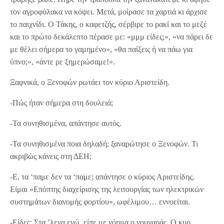
τον αγροφύλακα να κόψει. Μετά, μοίρασε τα χαρτιά κι άρχισε
το παιχνίδι. Ο Τάκης, ο καφετζής, σέρβιρε το ρακί και το μεζέ
και το πρώτο δεκάλεπτο πέρασε με: «μμμ είδες;», «να πάρει δε
με θέλει σήμερα το γαμημένο», «θα παίξεις ή να πάω για
ύπνο;», «άντε ρε ξημερώσαμε!».
Ξαφνικά, ο Ξενοφών ρωτάει τον κύριο Αριστείδη.
-Πώς ήταν σήμερα στη δουλειά;
-Τα συνηθισμένα, απάντησε αυτός.
-Τα συνηθισμένα ποια δηλαδή; ξαναρώτησε ο Ξενοφών. Τι
ακριβώς κάνεις στη ΔΕΗ;
-Ε, τα ‘παμε δεν τα ‘παμε; απάντησε ο κύριος Αριστείδης.
Είμαι «Επόπτης διαχείρισης της λειτουργίας των ηλεκτρικών
συστημάτων διανομής φορτίου», ωφέλιμου… εννοείται.
-Είδες; Στα ’λεγα εγώ, είπε με νόημα ο γουναράς. Ο κυρ