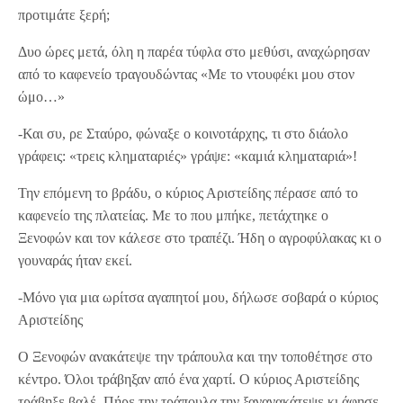
προτιμάτε ξερή;
Δυο ώρες μετά, όλη η παρέα τύφλα στο μεθύσι, αναχώρησαν
από το καφενείο τραγουδώντας «Με το ντουφέκι μου στον
ώμο…»
-Και συ, ρε Σταύρο, φώναξε ο κοινοτάρχης, τι στο διάολο
γράφεις: «τρεις κληματαριές» γράψε: «καμιά κληματαριά»!
Την επόμενη το βράδυ, ο κύριος Αριστείδης πέρασε από το
καφενείο της πλατείας. Με το που μπήκε, πετάχτηκε ο
Ξενοφών και τον κάλεσε στο τραπέζι. Ήδη ο αγροφύλακας κι ο
γουναράς ήταν εκεί.
-Μόνο για μια ωρίτσα αγαπητοί μου, δήλωσε σοβαρά ο κύριος
Αριστείδης
Ο Ξενοφών ανακάτεψε την τράπουλα και την τοποθέτησε στο
κέντρο. Όλοι τράβηξαν από ένα χαρτί. Ο κύριος Αριστείδης
τράβηξε βαλέ. Πήρε την τράπουλα την ξανανακάτεψε κι άφησε