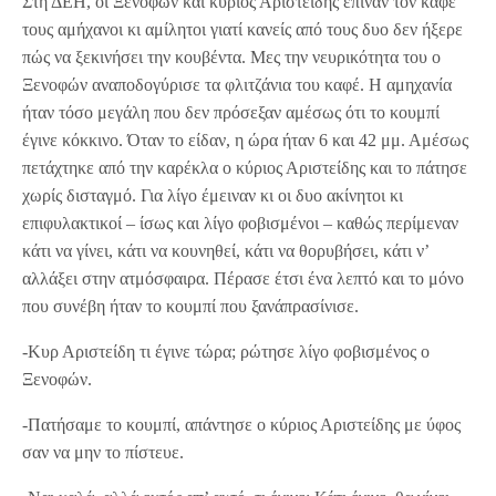
Στη ΔΕΗ, οι Ξενοφών και κύριος Αριστείδης έπιναν τον καφέ
τους αμήχανοι κι αμίλητοι γιατί κανείς από τους δυο δεν ήξερε
πώς να ξεκινήσει την κουβέντα. Μες την νευρικότητα του ο
Ξενοφών αναποδογύρισε τα φλιτζάνια του καφέ. Η αμηχανία
ήταν τόσο μεγάλη που δεν πρόσεξαν αμέσως ότι το κουμπί
έγινε κόκκινο. Όταν το είδαν, η ώρα ήταν 6 και 42 μμ. Αμέσως
πετάχτηκε από την καρέκλα ο κύριος Αριστείδης και το πάτησε
χωρίς δισταγμό. Για λίγο έμειναν κι οι δυο ακίνητοι κι
επιφυλακτικοί – ίσως και λίγο φοβισμένοι – καθώς περίμεναν
κάτι να γίνει, κάτι να κουνηθεί, κάτι να θορυβήσει, κάτι ν’
αλλάξει στην ατμόσφαιρα. Πέρασε έτσι ένα λεπτό και το μόνο
που συνέβη ήταν το κουμπί που ξανάπρασίνισε.
-Κυρ Αριστείδη τι έγινε τώρα; ρώτησε λίγο φοβισμένος ο
Ξενοφών.
-Πατήσαμε το κουμπί, απάντησε ο κύριος Αριστείδης με ύφος
σαν να μην το πίστευε.