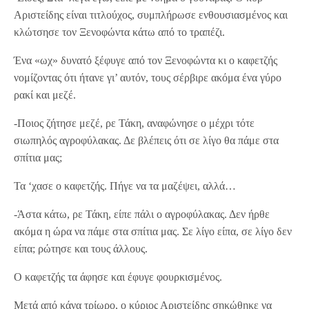
Αριστείδης είναι τιτλούχος, συμπλήρωσε ενθουσιασμένος και
κλώτσησε τον Ξενοφώντα κάτω από το τραπέζι.
Ένα «ωχ» δυνατό ξέφυγε από τον Ξενοφώντα κι ο καφετζής
νομίζοντας ότι ήτανε γι’ αυτόν, τους σέρβιρε ακόμα ένα γύρο
ρακί και μεζέ.
-Ποιος ζήτησε μεζέ, ρε Τάκη, αναφώνησε ο μέχρι τότε
σιωπηλός αγροφύλακας. Δε βλέπεις ότι σε λίγο θα πάμε στα
σπίτια μας;
Τα ‘χασε ο καφετζής. Πήγε να τα μαζέψει, αλλά…
-Άστα κάτω, ρε Τάκη, είπε πάλι ο αγροφύλακας. Δεν ήρθε
ακόμα η ώρα να πάμε στα σπίτια μας. Σε λίγο είπα, σε λίγο δεν
είπα; ρώτησε και τους άλλους.
Ο καφετζής τα άφησε και έφυγε φουρκισμένος.
Μετά από κάνα τρίωρο, ο κύριος Αριστείδης σηκώθηκε να