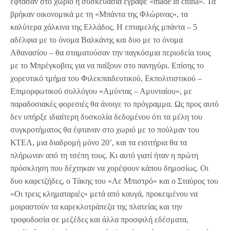
έφτασαν στο χωριό η συσκευασία έγραφε «made in china». Τα
βρήκαν οικονομικά με τη «Μπάντα της Φλώρινας», τα
καλύτερα χάλκινα της Ελλάδος. Η επταμελής μπάντα – 5
αδέλφια με το όνομα Βαλκάνης και δυο με το όνομα
Αθανασίου – θα σταματούσαν την παγκόσμια περιοδεία τους
με το Μπρέγκοβιτς για να παίξουν στο πανηγύρι. Επίσης το
χορευτικό τμήμα του Φιλεκπαιδευτικού, Εκπολιτιστικού –
Επιμορφωτικού συλλόγου «Αμύντας – Αμυνταίου», με
παραδοσιακές φορεσιές θα άνοιγε το πρόγραμμα. Ως προς αυτό
δεν υπήρξε ιδιαίτερη δυσκολία δεδομένου ότι τα μέλη του
συγκροτήματος θα έφταναν στο χωριό με το πούλμαν του
ΚΤΕΛ, μια διαδρομή μόνο 20’, και τα εισιτήρια θα τα
πλήρωναν από τη τσέπη τους. Κι αυτό γιατί ήταν η πρώτη
πρόσκληση που δέχτηκαν να χορέψουν κάπου δημοσίως. Οι
δυο καφετζήδες, ο Τάκης του «Λε Μπιστρό» και ο Σταύρος του
«Οι τρεις κληματαριές» μετά από καυγά, προκειμένου να
μοιραστούν τα καρεκλοτράπεζα της πλατείας και την
τροφοδοσία σε μεζέδες και άλλα προσφιλή εδέσματα,