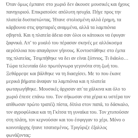
Όταν όμως έμπαινε στο χωριό δεν άκουσε μουσικές και ήχους
πανηγυριού. Επικρατούσε απόλυτη ησυχία. Πήγε προς την
πλατεία δυσπιστώντας. Ήτανε στολισμένη αλλά έρημη, τα
κάρβουνα στις ψησταριές αναμμένα, αλλά τα λαμπιόνια
σβηστά. Και η πλατεία άδεια σαν όλοι οι κάτοικοι να έφυγαν
ξαφνικά. Απ’ το μυαλό του πέρασαν σκηνές με αλλόκοσμα
αερόπλοια που απαγάγουν γήινους. Κοντοστάθηκε στο έμπα
της πλατείας. Τσιμπήθηκε να δει αν είναι ξύπνιος. Τι διάολο…
Τώρα τελευταία όλο πρωτόγνωρα γεγονότα στη ζωή του.
Ξεθάρρεψε και βάλθηκε να τη διασχίσει. Με το που έκανε
μερικά βήματα άναψαν τα λαμπιόνια και η πλατεία
φωταγωγήθηκε. Μουσικές άρχισαν απ΄τα χάλκινα και όλο το
χωριό έπεσε επάνω του. Τον σήκωσαν στα χέρια κι υστέρα τον
απίθωσαν πρώτο τραπέζι πίστα, δίπλα στον παπά, το δάσκαλο,
τον αγροφύλακα και τη Γκίτσα τη γυναίκα του. Τον χτυπούσαν
στη πλάτη, τον κερνούσαν και του έσφιγγαν το χέρι. Μόνο ο
κοινοτάρχης ήτανε τσατισμένος. Τριγύριζε έξαλλος
φωνάζοντας: