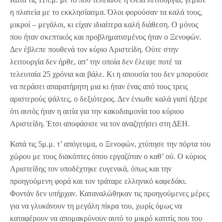
η πλατεία με το εκκλησίασμα. Όλοι φορούσαν τα καλά τους,
μικροί – μεγάλοι, κι είχαν ιδιαίτερα καλή διάθεση. Ο μόνος
που ήταν σκεπτικός και προβληματισμένος ήταν ο Ξενοφών.
Δεν έβλεπε πουθενά τον κύριο Αριστείδη. Ούτε στην
λειτουργία δεν ήρθε, απ’ την οποία δεν έλειψε ποτέ τα
τελευταία 25 χρόνια και βάλε. Κι η απουσία του δεν μπορούσε
να περάσει απαρατήρητη μια κι ήταν ένας από τους τρεις
αριστερούς ψάλτες, ο δεξιότερος. Δεν ένιωθε καλά γιατί ήξερε
ότι αυτός ήταν η αιτία για την κακοδαιμονία του κύριου
Αριστείδη. Έτσι αποφάσισε να τον αναζητήσει στη ΔΕΗ.
Κατά τις 5μ.μ. τ’ απόγευμα, ο Ξενοφών, χτύπησε την πόρτα του
χώρου με τους διακόπτες όπου εργαζόταν ο καθ’ ού. Ο κύριος
Αριστείδης τον υποδέχτηκε ευγενικά, όπως και την
προηγούμενη φορά και τον τράταρε ελληνικό καφεδάκι.
Φοντάν δεν υπήρχαν. Καταναλώθηκαν τις προηγούμενες μέρες
για να γλυκάνουν τη μεγάλη πίκρα του, χωρίς όμως να
καταφέρουν να απομακρύνουν αυτό το μικρό κατιτίς που του