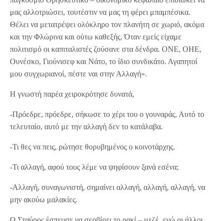
μας αλλοτριώσει, τουτέστιν να μας τη φέρει μπαμπέσικα.
Θέλει να μετατρέψει ολόκληρο τον πλανήτη σε χωριό, ακόμα
και την Φλώρινα και ούτω καθεξής. Όταν εμείς είχαμε
πολιτισμό οι καπιταλιστές ζούσανε στα δένδρα. ΟΝΕ, ΟΗΕ,
Ουνέσκο, Γιούνισεφ και Νάτο, το ίδιο συνδικάτο. Αγαπητοί
μου συγχωριανοί, πέστε ναι στην Αλλαγή».
Η γνωστή παρέα χειροκρότησε δυνατά,
-Πρόεδρε, πρόεδρε, σήκωσε το χέρι του ο γουναράς. Αυτό το
τελευταίο, αυτό με την αλλαγή δεν το κατάλαβα.
-Τι θες να πεις, ρώτησε θορυβημένος ο κοινοτάρχης.
-Τι αλλαγή, αφού τους λέμε να ψηφίσουν ξανά εσένα;
-Αλλαγή, συναγωνιστή, σημαίνει αλλαγή, αλλαγή, αλλαγή, να
μην ακούω μαλακίες.
Ο Σταύρος έσπευσε να σερβίρει το ρακί – μεζέ, ενώ οι άλλοι