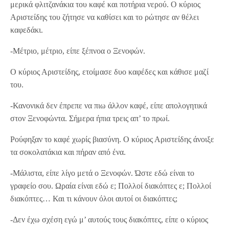
μερικά φλιτζανάκια του καφέ και ποτήρια νερού. Ο κύριος
Αριστείδης του ζήτησε να καθίσει και το ρώτησε αν θέλει
καφεδάκι.
-Μέτριο, μέτριο, είπε ξέπνοα ο Ξενοφών.
Ο κύριος Αριστείδης, ετοίμασε δυο καφέδες και κάθισε μαζί
του.
-Κανονικά δεν έπρεπε να πιω άλλον καφέ, είπε απολογητικά
στον Ξενοφώντα. Σήμερα ήπια τρεις απ’ το πρωί.
Ρούφηξαν το καφέ χωρίς βιασύνη. Ο κύριος Αριστείδης άνοιξε
τα σοκολατάκια και πήραν από ένα.
-Μάλιστα, είπε λίγο μετά ο Ξενοφών. Ώστε εδώ είναι το
γραφείο σου. Ωραία είναι εδώ ε; Πολλοί διακόπτες ε; Πολλοί
διακόπτες… Και τι κάνουν όλοι αυτοί οι διακόπτες;
-Δεν έχω σχέση εγώ μ’ αυτούς τους διακόπτες, είπε ο κύριος