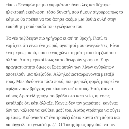
είπε ο Ξενοφών με μια γκριμάτσα πόνου λες και δέχτηκε
ηλεκτρική εκκένωση, τόσο δυνατή, που ήμουν σίγουρος πως το
κάψιμο θα πρέπει να του άφησε ακόμα μια βαθιά ουλή στην
ευαίσθητη φαιά ουσία του εγκέφαλου του.
Τα νέα ταξίδεψαν πιο γρήγορα κι απ’ τη βροχή. Γιατί, τι
νομίζετε ότι είναι ένα χωριό, αγαπητοί μου αναγνώστες. Είναι
ένα μέρος μικρό, που ο ένας χώνει τη μύτη του στη ζωή του
άλλου. Αυτό μερικοί ίσως να το θεωρούν γραφικό. Στην
πραγματικότητα όμως οι ζωές αυτών των λίγων ανθρώπων
αποτελούν μια πλεξούδα. Αλληλοδιασταυρώνονται μεταξύ
τους. Μπερδεύονται τόσο πολύ, που μερικές φορές μπορεί να
σφίξουν σαν βρόγχος για κάποιον απ’ αυτούς. Έτσι, όταν ο
κύριος Αριστείδης πήγε το βράδυ στο καφενείο, αμέσως
κατάλαβε ότι κάτι άλλαξε. Κανείς δεν τον χαιρέτισε, κανένας
δεν τον κάλεσε να καθίσει μαζί του. Αυτός ντράπηκε να φύγει
αμέσως. Κούρνιασε σ’ ένα τραπέζι άδειο κοντά στη πόρτα και
παράγγειλε το γνωστό μεζέ. Ο Τάκης όμως αργούσε να τον