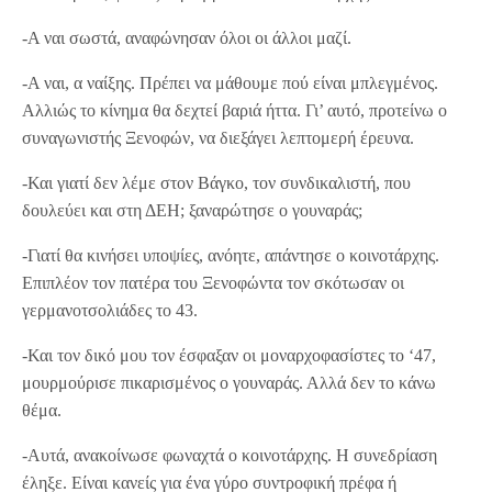
-Α ναι σωστά, αναφώνησαν όλοι οι άλλοι μαζί.
-Α ναι, α ναίξης. Πρέπει να μάθουμε πού είναι μπλεγμένος.
Αλλιώς το κίνημα θα δεχτεί βαριά ήττα. Γι’ αυτό, προτείνω ο
συναγωνιστής Ξενοφών, να διεξάγει λεπτομερή έρευνα.
-Και γιατί δεν λέμε στον Βάγκο, τον συνδικαλιστή, που
δουλεύει και στη ΔΕΗ; ξαναρώτησε ο γουναράς;
-Γιατί θα κινήσει υποψίες, ανόητε, απάντησε ο κοινοτάρχης.
Επιπλέον τον πατέρα του Ξενοφώντα τον σκότωσαν οι
γερμανοτσολιάδες το 43.
-Και τον δικό μου τον έσφαξαν οι μοναρχοφασίστες το ‘47,
μουρμούρισε πικαρισμένος ο γουναράς. Αλλά δεν το κάνω
θέμα.
-Αυτά, ανακοίνωσε φωναχτά ο κοινοτάρχης. Η συνεδρίαση
έληξε. Είναι κανείς για ένα γύρο συντροφική πρέφα ή