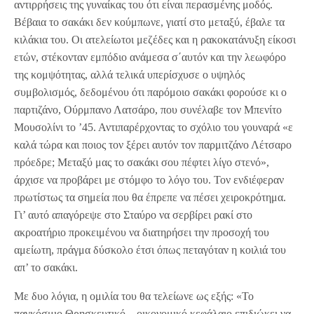
αντιρρήσεις της γυναίκας του ότι είναι περασμένης μοδός.
Βέβαια το σακάκι δεν κούμπωνε, γιατί στο μεταξύ, έβαλε τα
κιλάκια του. Οι ατελείωτοι μεζέδες και η ρακοκατάνυξη είκοσι
ετών, στέκονταν εμπόδιο ανάμεσα σ΄αυτόν και την λεωφόρο
της κομψότητας, αλλά τελικά υπερίσχυσε ο υψηλός
συμβολισμός, δεδομένου ότι παρόμοιο σακάκι φορούσε κι ο
παρτιζάνο, Ούρμπανο Λατσάρο, που συνέλαβε τον Μπενίτο
Μουσολίνι το ’45. Αντιπαρέρχοντας το σχόλιο του γουναρά «ε
καλά τώρα και ποιος τον ξέρει αυτόν τον παρμιτζάνο Λέτσαρο
πρόεδρε; Μεταξύ μας το σακάκι σου πέφτει λίγο στενό»,
άρχισε να προβάρει με στόμφο το λόγο του. Τον ενδιέφεραν
πρωτίστως τα σημεία που θα έπρεπε να πέσει χειροκρότημα.
Γι’ αυτό απαγόρεψε στο Σταύρο να σερβίρει ρακί στο
ακροατήριο προκειμένου να διατηρήσει την προσοχή του
αμείωτη, πράγμα δύσκολο έτσι όπως πεταγόταν η κοιλιά του
απ’ το σακάκι.
Με δυο λόγια, η ομιλία του θα τελείωνε ως εξής: «Το
παγκόσμιο Θρησκευτικό – οικονομικό κεφάλαιο επιδιώκει να