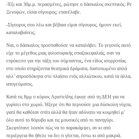
-Έξι και 30μ.μ. περασμένες, ρώτησε ο δάσκαλος σκεπτικός. Ρε
Ξενοφών, είσαι σίγουρος; επανέλαβε.
-Σίγουρος σου λέω και βέβαια είμαι σίγουρος, ήμουν εκεί,
καταλαβαίνεις;
Ναι, ο δάσκαλος προσπαθούσε να καταλάβει. Το γεγονός αυτό
είχε το μέγεθος μιας φιλοσοφικής σπαζοκεφαλιάς, σαν να
επρόκειτο για την τάξη του σύμπαντος, ένα είδος ισορροπίας
στο οποίο στηρίζονται θεατρικά δράματα, διατυπωμένο απλά
αλλ’ απροσδόκητα στο πλαίσιο ενός αλλιώτικου, κατά τα άλλα,
απογεύματος.
Κατά τις 8μμ ο κύριος Αριστείδης έφυγε από τη ΔΕΗ για να
γυρίσει στο χωριό. Ήξερε ότι θα περνούσε μια δύσκολη νύχτα,
γιατί θα καθόταν σπίτι αλλά θα ήταν αδύνατο να κοιμηθεί μ’
όλο αυτό το θόρυβο και τις μουσικές από το πανηγύρι.
Σκεφτότανε λοιπόν πώς να το παρακάμψει, αν κι από
περιέργεια θα ήθελε να δει τι γίνεται, έστω κι από μακριά.