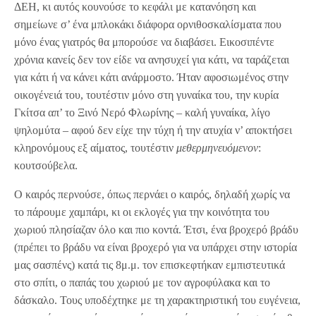
ΔΕΗ, κι αυτός κουνούσε το κεφάλι με κατανόηση και
σημείωνε σ’ ένα μπλοκάκι διάφορα ορνιθοσκαλίσματα που
μόνο ένας γιατρός θα μπορούσε να διαβάσει. Εικοσιπέντε
χρόνια κανείς δεν τον είδε να ανησυχεί για κάτι, να ταράζεται
για κάτι ή να κάνει κάτι ανάρμοστο. Ήταν αφοσιωμένος στην
οικογένειά του, τουτέστιν μόνο στη γυναίκα του, την κυρία
Γκίτσα απ’ το Ξινό Νερό Φλωρίνης – καλή γυναίκα, λίγο
ψηλομύτα – αφού δεν είχε την τύχη ή την ατυχία ν’ αποκτήσει
κληρονόμους εξ αίματος, τουτέστιν
μεθερμηνευόμενον
:
κουτσούβελα.
Ο καιρός περνούσε, όπως περνάει ο καιρός, δηλαδή χωρίς να
το πάρουμε χαμπάρι, κι οι εκλογές για την κοινότητα του
χωριού πλησίαζαν όλο και πιο κοντά. Έτσι, ένα βροχερό βράδυ
(πρέπει το βράδυ να είναι βροχερό για να υπάρχει στην ιστορία
μας σασπένς) κατά τις 8μ.μ. τον επισκεφτήκαν εμπιστευτικά
στο σπίτι, ο παπάς του χωριού με τον αγροφύλακα και το
δάσκαλο. Τους υποδέχτηκε με τη χαρακτηριστική του ευγένεια,