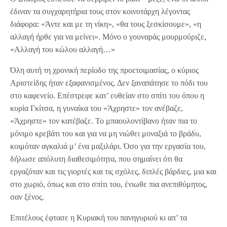
έδιναν τα συγχαρητήρια τους στον κοινοτάρχη λέγοντας
διάφορα: «Άντε και με τη νίκη», «θα τους ξεσκίσουμε», «η
αλλαγή ήρθε για να μείνει». Μόνο ο γουναράς μουρμούριζε,
«Αλλαγή του κώλου αλλαγή…»
Όλη αυτή τη χρονική περίοδο της προετοιμασίας, ο κύριος
Αριστείδης ήταν εξαφανισμένος. Δεν ξαναπάτησε το πόδι του
στο καφενείο. Επέστρεφε κατ’ ευθείαν στο σπίτι του όπου η
κυρία Γκίτσα, η γυναίκα του «Άχρηστε» τον ανέβαζε,
«Άχρηστε» τον κατέβαζε. Το μπαουλοντίβανο ήταν πια το
μόνιμο κρεβάτι του και για να μη νιώθει μοναξιά το βράδυ,
κοιμόταν αγκαλιά μ’ ένα μαξιλάρι. Όσο για την εργασία του,
δήλωσε απόλυτη διαθεσιμότητα, που σημαίνει ότι θα
εργαζόταν και τις γιορτές και τις σχόλες, διπλές βάρδιες, μια και
στο χωριό, όπως και στο σπίτι του, ένιωθε πια ανεπιθύμητος,
σαν ξένος.
Επιτέλους έφτασε η Κυριακή του πανηγυριού κι απ’ τα