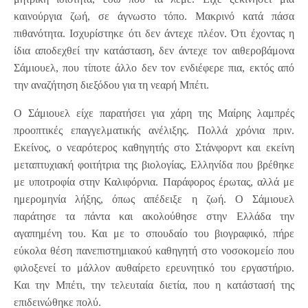
καινούργια ζωή, σε άγνωστο τόπο. Μακρινό κατά πάσα
πιθανότητα. Ισχυρίστηκε ότι δεν άντεχε πλέον. Ότι έχοντας η
ίδια αποδεχθεί την κατάσταση, δεν άντεχε τον αιθεροβάμονα
Σάμιουελ, που τίποτε άλλο δεν τον ενδιέφερε πια, εκτός από
την αναζήτηση διεξόδου για τη νεαρή Μπέτι.
Ο Σάμιουελ είχε παρατήσει για χάρη της Μαίρης λαμπρές
προοπτικές επαγγελματικής ανέλιξης. Πολλά χρόνια πριν.
Εκείνος, ο νεαρότερος καθηγητής στο Στάνφορντ και εκείνη
μεταπτυχιακή φοιτήτρια της βιολογίας, Ελληνίδα που βρέθηκε
με υποτροφία στην Καλιφόρνια. Παράφορος έρωτας, αλλά με
ημερομηνία λήξης, όπως απέδειξε η ζωή. Ο Σάμιουελ
παράτησε τα πάντα και ακολούθησε στην Ελλάδα την
αγαπημένη του. Και με το σπουδαίο του βιογραφικό, πήρε
εύκολα θέση πανεπιστημιακού καθηγητή στο νοσοκομείο που
φιλοξενεί το μάλλον αυθαίρετο ερευνητικό του εργαστήριο.
Και την Μπέτι, την τελευταία διετία, που η κατάστασή της
επιδεινώθηκε πολύ.