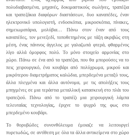
πολυδιαβασμένα, μηχανές, δοκιμαστικούς σωλήνες, τραπέζια
και τραπεζάκια διαφόρων διαστάσεων, δυο καναπέδες, έναν
ηλεκτρονικό υπολογιστή, ενδοσκόπια, μικροσκόπια, πίνακες,
σημειωματάρια, μολύβια… Πάνω στον έναν από τους
καναπέδες, τον μενεξεδί, τοποθετημένος με τάξη ακριβώς στη
μέση, ένας πάνινος άγγελος με γαλαζωπά φτερά, φθαρμένος
λίγο αλλά όμορφος πολύ. Το μόνο στοιχείο αρμονίας στο
χώρο. Πάνω σε ένα από τα τραπέζια, που θα μπορούσες να το
πεις χειρουργικό, ένα κουβάρι από πολύχρωμα, μικρού και
μικρότερου διαμετρήματος καλώδια, μπερδεμένα μεταξύ τους,
άλλα πλεγμένα και άλλα αυτόνομα, με τις απολήξεις τους
μπηγμένες σε μια τεράστια μεταλλική κατασκευή στο πλάι του
τραπεζιού. Πάνω από το τραπέζι μια χειρουργική λάμπα
τελευταίας τεχνολογίας, έριχνε το ψυχρό της φως στο
μπερδεμένο κουβάρι.
Το θορυβώδες συνονθύλευμα έμοιαζε να λειτουργεί
πυρετωδώς, σε αντίθεση με όλα τα άλλα αντικείμενα στο χώρο