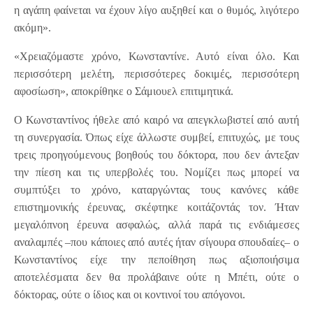
η αγάπη φαίνεται να έχουν λίγο αυξηθεί και ο θυμός, λιγότερο
ακόμη».
«Χρειαζόμαστε χρόνο, Κωνσταντίνε. Αυτό είναι όλο. Και
περισσότερη μελέτη, περισσότερες δοκιμές, περισσότερη
αφοσίωση», αποκρίθηκε ο Σάμιουελ επιτιμητικά.
Ο Κωνσταντίνος ήθελε από καιρό να απεγκλωβιστεί από αυτή
τη συνεργασία. Όπως είχε άλλωστε συμβεί, επιτυχώς, με τους
τρεις προηγούμενους βοηθούς του δόκτορα, που δεν άντεξαν
την πίεση και τις υπερβολές του. Νομίζει πως μπορεί να
συμπτύξει το χρόνο, καταργώντας τους κανόνες κάθε
επιστημονικής έρευνας, σκέφτηκε κοιτάζοντάς τον. Ήταν
μεγαλόπνοη έρευνα ασφαλώς, αλλά παρά τις ενδιάμεσες
αναλαμπές –που κάποιες από αυτές ήταν σίγουρα σπουδαίες– ο
Κωνσταντίνος είχε την πεποίθηση πως αξιοποιήσιμα
αποτελέσματα δεν θα προλάβαινε ούτε η Μπέτι, ούτε ο
δόκτορας, ούτε ο ίδιος και οι κοντινοί του απόγονοι.