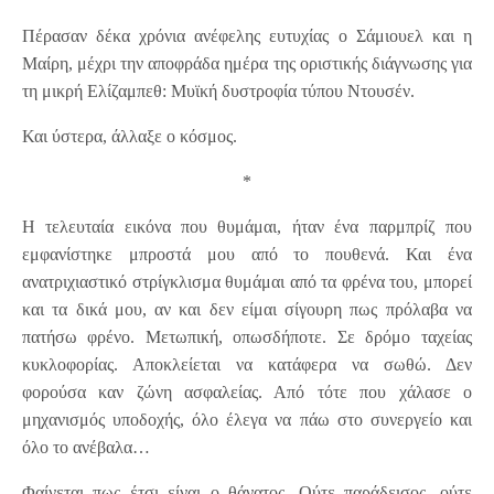
Πέρασαν δέκα χρόνια ανέφελης ευτυχίας ο Σάμιουελ και η
Μαίρη, μέχρι την αποφράδα ημέρα της οριστικής διάγνωσης για
τη μικρή Ελίζαμπεθ: Μυϊκή δυστροφία τύπου Ντουσέν.
Και ύστερα, άλλαξε ο κόσμος.
*
Η τελευταία εικόνα που θυμάμαι, ήταν ένα παρμπρίζ που
εμφανίστηκε μπροστά μου από το πουθενά. Και ένα
ανατριχιαστικό στρίγκλισμα θυμάμαι από τα φρένα του, μπορεί
και τα δικά μου, αν και δεν είμαι σίγουρη πως πρόλαβα να
πατήσω φρένο. Μετωπική, οπωσδήποτε. Σε δρόμο ταχείας
κυκλοφορίας. Αποκλείεται να κατάφερα να σωθώ. Δεν
φορούσα καν ζώνη ασφαλείας. Από τότε που χάλασε ο
μηχανισμός υποδοχής, όλο έλεγα να πάω στο συνεργείο και
όλο το ανέβαλα…
Φαίνεται πως έτσι είναι ο θάνατος. Ούτε παράδεισος, ούτε