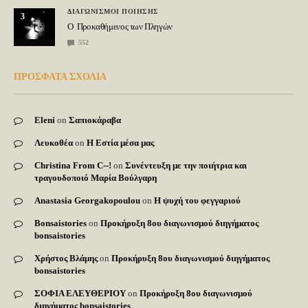
ΔΙΑΓΩΝΙΣΜΟΙ ΠΟΙΗΣΗΣ
3
Ο Προκαθήμενος των Πληγών
552
ΠΡΟΣΦΑΤΑ ΣΧΟΛΙΑ
Eleni
on
Σαπιοκάραβα
Λευκοθέα
on
Η Εστία μέσα μας
Christina From C--!
on
Συνέντευξη με την ποιήτρια και
τραγουδοποιό Μαρία Βούλγαρη
Anastasia Georgakopoulou
on
Η ψυχή του φεγγαριού
Bonsaistories
on
Προκήρυξη 8ου διαγωνισμού διηγήματος
bonsaistories
Χρήστος Βλάμης
on
Προκήρυξη 8ου διαγωνισμού διηγήματος
bonsaistories
ΣΟΦΙΑ ΕΛΕΥΘΕΡΙΟΥ
on
Προκήρυξη 8ου διαγωνισμού
διηγήματος bonsaistories