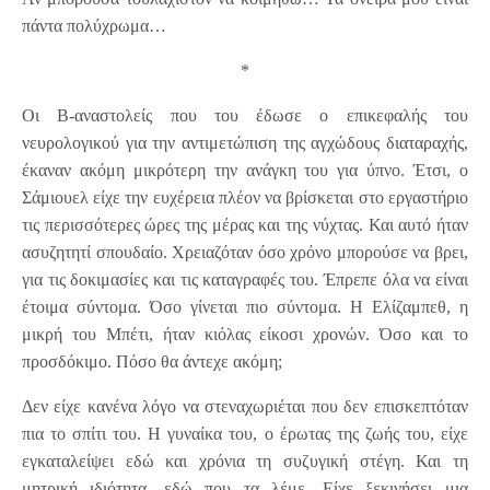
πάντα πολύχρωμα…
*
Οι Β-αναστολείς που του έδωσε ο επικεφαλής του
νευρολογικού για την αντιμετώπιση της αγχώδους διαταραχής,
έκαναν ακόμη μικρότερη την ανάγκη του για ύπνο. Έτσι, ο
Σάμιουελ είχε την ευχέρεια πλέον να βρίσκεται στο εργαστήριο
τις περισσότερες ώρες της μέρας και της νύχτας. Και αυτό ήταν
ασυζητητί σπουδαίο. Χρειαζόταν όσο χρόνο μπορούσε να βρει,
για τις δοκιμασίες και τις καταγραφές του. Έπρεπε όλα να είναι
έτοιμα σύντομα. Όσο γίνεται πιο σύντομα. Η Ελίζαμπεθ, η
μικρή του Μπέτι, ήταν κιόλας είκοσι χρονών. Όσο και το
προσδόκιμο. Πόσο θα άντεχε ακόμη;
Δεν είχε κανένα λόγο να στεναχωριέται που δεν επισκεπτόταν
πια το σπίτι του. Η γυναίκα του, ο έρωτας της ζωής του, είχε
εγκαταλείψει εδώ και χρόνια τη συζυγική στέγη. Και τη
μητρική ιδιότητα, εδώ που τα λέμε. Είχε ξεκινήσει μια