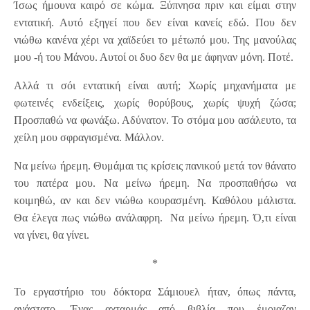
Ίσως ήμουνα καιρό σε κώμα. Ξύπνησα πριν και είμαι στην
εντατική. Αυτό εξηγεί που δεν είναι κανείς εδώ. Που δεν
νιώθω κανένα χέρι να χαϊδεύει το μέτωπό μου. Της μανούλας
μου -ή του Μάνου. Αυτοί οι δυο δεν θα με άφηναν μόνη. Ποτέ.
Αλλά τι σόι εντατική είναι αυτή; Χωρίς μηχανήματα με
φωτεινές ενδείξεις, χωρίς θορύβους, χωρίς ψυχή ζώσα;
Προσπαθώ να φωνάξω. Αδύνατον. Το στόμα μου ασάλευτο, τα
χείλη μου σφραγισμένα. Μάλλον.
Να μείνω ήρεμη. Θυμάμαι τις κρίσεις πανικού μετά τον θάνατο
του πατέρα μου. Να μείνω ήρεμη. Να προσπαθήσω να
κοιμηθώ, αν και δεν νιώθω κουρασμένη. Καθόλου μάλιστα.
Θα έλεγα πως νιώθω ανάλαφρη. Να μείνω ήρεμη. Ό,τι είναι
να γίνει, θα γίνει.
*
Το εργαστήριο του δόκτορα Σάμιουελ ήταν, όπως πάντα,
ανάστατο. Ένας αχταρμάς από βιβλία που έμοιαζαν