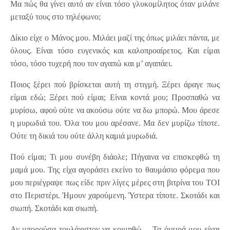
Μα πώς θα γίνει αυτό αν είναι τόσο γλυκομίλητος όταν μιλάνε
μεταξύ τους στο τηλέφωνο;
Δίκιο είχε ο Μάνος μου. Μιλάει μαζί της όπως μιλάει πάντα, με
όλους. Είναι τόσο ευγενικός και καλοπροαίρετος. Και είμαι
τόσο, τόσο τυχερή που τον αγαπώ και μ’ αγαπάει.
Ποιος ξέρει πού βρίσκεται αυτή τη στιγμή. Ξέρει άραγε πως
είμαι εδώ; Ξέρει πού είμαι; Είναι κοντά μου; Προσπαθώ να
μυρίσω, αφού ούτε να ακούσω ούτε να δω μπορώ. Μου άρεσε
η μυρωδιά του. Όλα του μου αρέσανε. Μα δεν μυρίζω τίποτε.
Ούτε τη δικιά του ούτε άλλη καμιά μυρωδιά.
Πού είμαι; Τι μου συνέβη διάολε; Πήγαινα να επισκεφθώ τη
μαμά μου. Της είχα αγοράσει εκείνο το θαυμάσιο φόρεμα που
μου περιέγραψε πως είδε πριν λίγες μέρες στη βιτρίνα του ΤΟΙ
στο Περιστέρι. Ήμουν χαρούμενη. Ύστερα τίποτε. Σκοτάδι και
σιωπή. Σκοτάδι και σιωπή.
Αν μπορούσα τουλάχιστον να κοιμηθώ… Τα όνειρά μου είναι