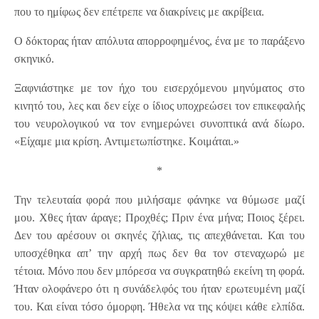
που το ημίφως δεν επέτρεπε να διακρίνεις με ακρίβεια.
Ο δόκτορας ήταν απόλυτα απορροφημένος, ένα με το παράξενο
σκηνικό.
Ξαφνιάστηκε με τον ήχο του εισερχόμενου μηνύματος στο
κινητό του, λες και δεν είχε ο ίδιος υποχρεώσει τον επικεφαλής
του νευρολογικού να τον ενημερώνει συνοπτικά ανά δίωρο.
«Είχαμε μια κρίση. Αντιμετωπίστηκε. Κοιμάται.»
*
Την τελευταία φορά που μιλήσαμε φάνηκε να θύμωσε μαζί
μου. Χθες ήταν άραγε; Προχθές; Πριν ένα μήνα; Ποιος ξέρει.
Δεν του αρέσουν οι σκηνές ζήλιας, τις απεχθάνεται. Και του
υποσχέθηκα απ’ την αρχή πως δεν θα τον στεναχωρώ με
τέτοια. Μόνο που δεν μπόρεσα να συγκρατηθώ εκείνη τη φορά.
Ήταν ολοφάνερο ότι η συνάδελφός του ήταν ερωτευμένη μαζί
του. Και είναι τόσο όμορφη. Ήθελα να της κόψει κάθε ελπίδα.