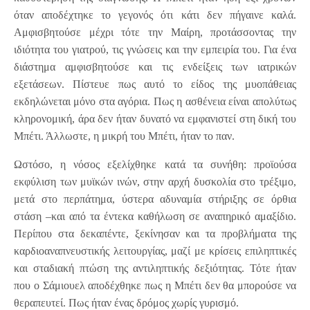
όταν αποδέχτηκε το γεγονός ότι κάτι δεν πήγαινε καλά.
Αμφισβητούσε μέχρι τότε την Μαίρη, προτάσσοντας την
ιδιότητα του γιατρού, τις γνώσεις και την εμπειρία του. Για ένα
διάστημα αμφισβητούσε και τις ενδείξεις των ιατρικών
εξετάσεων. Πίστευε πως αυτό το είδος της μυοπάθειας
εκδηλώνεται μόνο στα αγόρια. Πως η ασθένεια είναι απολύτως
κληρονομική, άρα δεν ήταν δυνατό να εμφανιστεί στη δική του
Μπέτι. Άλλωστε, η μικρή του Μπέτι, ήταν το παν.
Ωστόσο, η νόσος εξελίχθηκε κατά τα συνήθη: προϊούσα
εκφύλιση των μυϊκών ινών, στην αρχή δυσκολία στο τρέξιμο,
μετά στο περπάτημα, ύστερα αδυναμία στήριξης σε όρθια
στάση –και από τα έντεκα καθήλωση σε αναπηρικό αμαξίδιο.
Περίπου στα δεκαπέντε, ξεκίνησαν και τα προβλήματα της
καρδιοαναπνευστικής λειτουργίας, μαζί με κρίσεις επιληπτικές
και σταδιακή πτώση της αντιληπτικής δεξιότητας. Τότε ήταν
που ο Σάμιουελ αποδέχθηκε πως η Μπέτι δεν θα μπορούσε να
θεραπευτεί. Πως ήταν ένας δρόμος χωρίς γυρισμό.