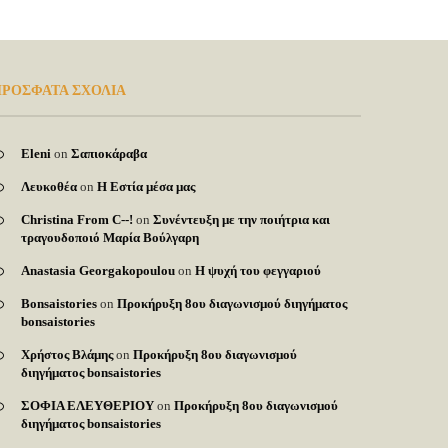
ΡΟΣΦΑΤΑ ΣΧΟΛΙΑ
Eleni
on
Σαπιοκάραβα
Λευκοθέα
on
Η Εστία μέσα μας
Christina From C--!
on
Συνέντευξη με την ποιήτρια και
τραγουδοποιό Μαρία Βούλγαρη
Anastasia Georgakopoulou
on
Η ψυχή του φεγγαριού
Bonsaistories
on
Προκήρυξη 8ου διαγωνισμού διηγήματος
bonsaistories
Χρήστος Βλάμης
on
Προκήρυξη 8ου διαγωνισμού
διηγήματος bonsaistories
ΣΟΦΙΑ ΕΛΕΥΘΕΡΙΟΥ
on
Προκήρυξη 8ου διαγωνισμού
διηγήματος bonsaistories