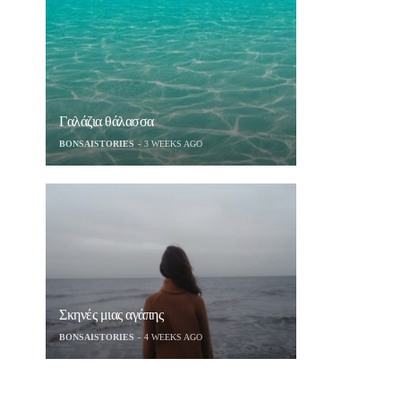
Γαλάζια θάλασσα
BONSAISTORIES
3 WEEKS AGO
Σκηνές μιας αγάπης
BONSAISTORIES
4 WEEKS AGO