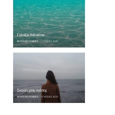
Γαλάζια θάλασσα
BONSAISTORIES
3 WEEKS AGO
Σκηνές μιας αγάπης
BONSAISTORIES
4 WEEKS AGO