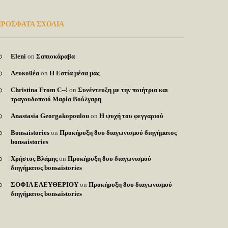
ΡΟΣΦΑΤΑ ΣΧΟΛΙΑ
Eleni
on
Σαπιοκάραβα
Λευκοθέα
on
Η Εστία μέσα μας
Christina From C--!
on
Συνέντευξη με την ποιήτρια και
τραγουδοποιό Μαρία Βούλγαρη
Anastasia Georgakopoulou
on
Η ψυχή του φεγγαριού
Bonsaistories
on
Προκήρυξη 8ου διαγωνισμού διηγήματος
bonsaistories
Χρήστος Βλάμης
on
Προκήρυξη 8ου διαγωνισμού
διηγήματος bonsaistories
ΣΟΦΙΑ ΕΛΕΥΘΕΡΙΟΥ
on
Προκήρυξη 8ου διαγωνισμού
διηγήματος bonsaistories