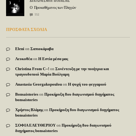
ΔΙΑΓΩΝΙΣΜΟΙ ΠΟΙΗΣΗΣ
3
Ο Προκαθήμενος των Πληγών
552
ΠΡΟΣΦΑΤΑ ΣΧΟΛΙΑ
Eleni
on
Σαπιοκάραβα
Λευκοθέα
on
Η Εστία μέσα μας
Christina From C--!
on
Συνέντευξη με την ποιήτρια και
τραγουδοποιό Μαρία Βούλγαρη
Anastasia Georgakopoulou
on
Η ψυχή του φεγγαριού
Bonsaistories
on
Προκήρυξη 8ου διαγωνισμού διηγήματος
bonsaistories
Χρήστος Βλάμης
on
Προκήρυξη 8ου διαγωνισμού διηγήματος
bonsaistories
ΣΟΦΙΑ ΕΛΕΥΘΕΡΙΟΥ
on
Προκήρυξη 8ου διαγωνισμού
διηγήματος bonsaistories