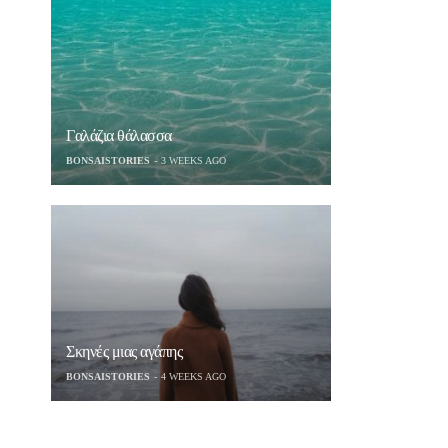
Γαλάζια θάλασσα
BONSAISTORIES
3 WEEKS AGO
Σκηνές μιας αγάπης
BONSAISTORIES
4 WEEKS AGO