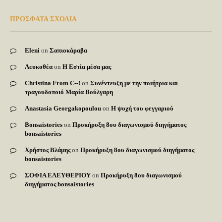
ΠΡΟΣΦΑΤΑ ΣΧΟΛΙΑ
Eleni
on
Σαπιοκάραβα
Λευκοθέα
on
Η Εστία μέσα μας
Christina From C--!
on
Συνέντευξη με την ποιήτρια και
τραγουδοποιό Μαρία Βούλγαρη
Anastasia Georgakopoulou
on
Η ψυχή του φεγγαριού
Bonsaistories
on
Προκήρυξη 8ου διαγωνισμού διηγήματος
bonsaistories
Χρήστος Βλάμης
on
Προκήρυξη 8ου διαγωνισμού διηγήματος
bonsaistories
ΣΟΦΙΑ ΕΛΕΥΘΕΡΙΟΥ
on
Προκήρυξη 8ου διαγωνισμού
διηγήματος bonsaistories