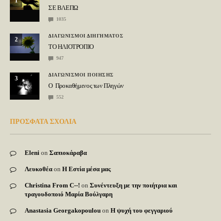
1
ΣΕ ΒΛΕΠΩ
1035
ΔΙΑΓΩΝΙΣΜΟΙ ΔΙΗΓΗΜΑΤΟΣ
2
ΤΟ ΗΛΙΟΤΡΟΠΙΟ
947
ΔΙΑΓΩΝΙΣΜΟΙ ΠΟΙΗΣΗΣ
3
Ο Προκαθήμενος των Πληγών
552
ΠΡΟΣΦΑΤΑ ΣΧΟΛΙΑ
Eleni
on
Σαπιοκάραβα
Λευκοθέα
on
Η Εστία μέσα μας
Christina From C--!
on
Συνέντευξη με την ποιήτρια και
τραγουδοποιό Μαρία Βούλγαρη
Anastasia Georgakopoulou
on
Η ψυχή του φεγγαριού