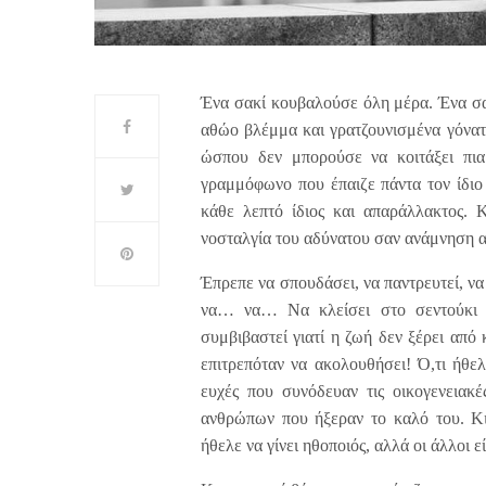
Ένα σακί κουβαλούσε όλη μέρα. Ένα σα
αθώο βλέμμα και γρατζουνισμένα γόνατα
ώσπου δεν μπορούσε να κοιτάξει πια
γραμμόφωνο που έπαιζε πάντα τον ίδιο 
κάθε λεπτό ίδιος και απαράλλακτος. Κ
νοσταλγία του αδύνατου σαν ανάμνηση απ
Έπρεπε να σπουδάσει, να παντρευτεί, να
να… να… Να κλείσει στο σεντούκι τ
συμβιβαστεί γιατί η ζωή δεν ξέρει από
επιτρεπόταν να ακολουθήσει! Ό,τι ήθελ
ευχές που συνόδευαν τις οικογενειακ
ανθρώπων που ήξεραν το καλό του. Κι
ήθελε να γίνει ηθοποιός, αλλά οι άλλοι 