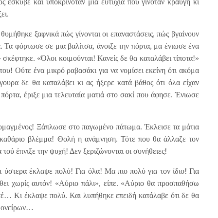
τός έσκυβε και υποκρινόταν μια ευτυχία που γινόταν κραυγή κι
ει.
θυμήθηκε ξαφνικά πώς γίνονται οι επαναστάσεις, πώς βγαίνουν
. Τα φόρτωσε σε μια βαλίτσα, άνοιξε την πόρτα, μα ένιωσε ένα
 σκέφτηκε. «Όλοι κοιμούνται! Κανείς δε θα καταλάβει τίποτα!»
ου! Ούτε ένα μικρό ραβασάκι για να νομίσει εκείνη ότι ακόμα
γουρα δε θα καταλάβει κι ας ήξερε κατά βάθος ότι όλα είχαν
ν πόρτα, έριξε μια τελευταία ματιά στο σακί που άφησε. Ένιωσε
τρομαγμένος! Ξάπλωσε στο παγωμένο πάτωμα. Έκλεισε τα μάτια
ε καθάριο βλέμμα! Θολή η ανάμνηση. Τότε που θα άλλαζε τον
ού έπνιξε την ψυχή! Δεν ξεριζώνονται οι συνήθειες!
ι ύστερα έκλαψε πολύ! Για όλα! Μα πιο πολύ για τον ίδιο! Για
 έρθει χωρίς αυτόν! «Αύριο πάλι», είπε. «Αύριο θα προσπαθήσω
ποτέ… Κι έκλαψε πολύ. Και λυπήθηκε επειδή κατάλαβε ότι δε θα
υ ονείρων…