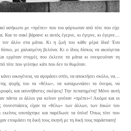
κί ασήκωτο με «πρέπει» που του φόρτωσαν από τότε που είχε
. Και το σακί βάραινε κι αυτός έγερνε, κι έγερνε, κι έγερνε…
 τον άλλο στα μάτια. Κι η ζωή του κάθε μέρα ίδια! Ένα
δίσκο, με χαλασμένη βελόνα. Κι ο ίδιος δίσκος να ακούγεται
αι ερχόταν στιγμές που έκλεινε τα μάτια κι ονειρευόταν τη
ό τότε που γεύτηκε κάτι που δεν το θυμόταν.
 κάνει οικογένεια, να αγοράσει σπίτι, να αποκτήσει σκύλο, να…
ης ψυχής του τα «θέλω», να καταχωνιάσει τα όνειρα, να
 κρυφές και ασυνήθιστες σκέψεις! Την πεπατημένη! Μόνο αυτή
αν πάντα οι άλλοι για κείνον γινόταν «πρέπει»! Ακόμα και οι
ές συνεστιάσεις είχαν τα «θέλω» των άλλων, των δικών του
 εκείνος υποτάχτηκε και παρέδωσε τα όπλα! Όπως τότε που
είχαν ετοιμάσει τη δική τους σκηνή με τη δική τους παράσταση!