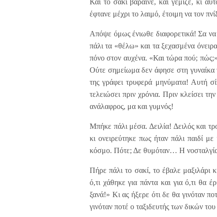
Και το σακί βάραινε, και γέμιζε, κι αυ
έφτανε μέχρι το λαιμό, έτοιμη να τον πνίξ
Απόψε όμως ένιωθε διαφορετικά! Σα να 
πάλι τα «θέλω» και τα ξεχασμένα όνειρα
πόνο στον αυχένα. «Και τώρα πού; πώς;»
Ούτε σημείωμα δεν άφησε στη γυναίκα τ
της γράφει τρυφερά μηνύματα! Αυτή σί
τελειώσει πριν χρόνια. Πριν κλείσει τη
ανάλαφρος, μα και γυμνός!
Μπήκε πάλι μέσα. Δειλία! Δειλός και 
κι ονειρεύτηκε πως ήταν πάλι παιδί μ
κόσμο. Πότε; Δε θυμόταν… Η νοσταλγία τ
Πήρε πάλι το σακί, το έβαλε μαξιλάρι κ
ό,τι χάθηκε για πάντα και για ό,τι θα
ξανά!» Κι ας ήξερε ότι δε θα γινόταν 
γινόταν ποτέ ο ταξιδευτής των δικών το