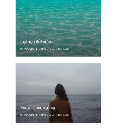
Γαλάζια θάλασσα
BONSAISTORIES
3 WEEKS AGO
Σκηνές μιας αγάπης
BONSAISTORIES
4 WEEKS AGO